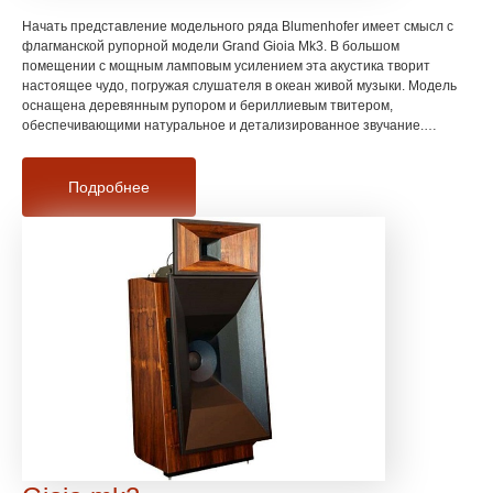
Начать представление модельного ряда Blumenhofer имеет смысл с
флагманской рупорной модели Grand Gioia Mk3. В большом
помещении с мощным ламповым усилением эта акустика творит
настоящее чудо, погружая слушателя в океан живой музыки. Модель
оснащена деревянным рупором и бериллиевым твитером,
обеспечивающими натуральное и детализированное звучание.
Обновленная версия предлагает улучшенную конструкцию и более
точную передачу звука, сохраняя фирменный теплый характер
звучания.
Подробнее