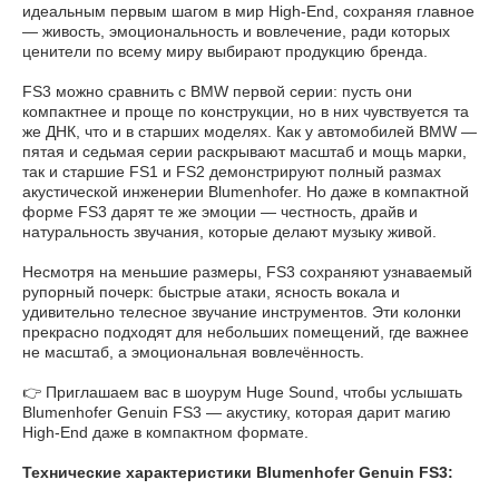
идеальным первым шагом в мир High-End, сохраняя главное
— живость, эмоциональность и вовлечение, ради которых
ценители по всему миру выбирают продукцию бренда.
FS3 можно сравнить с BMW первой серии: пусть они
компактнее и проще по конструкции, но в них чувствуется та
же ДНК, что и в старших моделях. Как у автомобилей BMW —
пятая и седьмая серии раскрывают масштаб и мощь марки,
так и старшие FS1 и FS2 демонстрируют полный размах
акустической инженерии Blumenhofer. Но даже в компактной
форме FS3 дарят те же эмоции — честность, драйв и
натуральность звучания, которые делают музыку живой.
Несмотря на меньшие размеры, FS3 сохраняют узнаваемый
рупорный почерк: быстрые атаки, ясность вокала и
удивительно телесное звучание инструментов. Эти колонки
прекрасно подходят для небольших помещений, где важнее
не масштаб, а эмоциональная вовлечённость.
👉 Приглашаем вас в шоурум Huge Sound, чтобы услышать
Blumenhofer Genuin FS3 — акустику, которая дарит магию
High-End даже в компактном формате.
Технические характе
ристики Blumenhofer Genuin FS3: