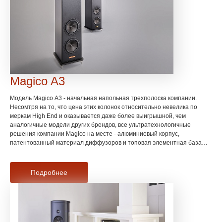
Magico A3
Модель Magico A3 - начальная напольная трехполоска компании.
Несомтря на то, что цена этих колонок относительно невелика по
меркам High End и оказывается даже более выигрышной, чем
аналогичные модели других брендов, все ультратехнологичные
решения компании Magico на месте - алюминиевый корпус,
патентованный материал диффузоров и топовая элементная база
кроссоверов. Экономное решение для топовой компактной High End
системы, но не пытайтесь сэкономить на усилении - Magico этого не
прощают.
Подробнее