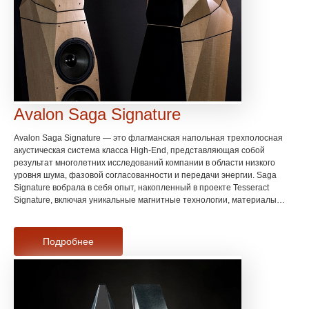
Avalon Saga Signature
Avalon Saga Signature — это флагманская напольная трехполосная
акустическая система класса High-End, представляющая собой
результат многолетних исследований компании в области низкого
уровня шума, фазовой согласованности и передачи энергии. Saga
Signature вобрала в себя опыт, накопленный в проекте Tesseract
Signature, включая уникальные магнитные технологии, материалы
корпуса Silent Inert Composite и собственные топологии all-phase
фазоинверторных сетей, что обеспечивает низкий уровень фонового
шума, быстрый отклик на транзиенты и равномерный энергетический
Подробнее
баланс на всей полосе воспроизведения.