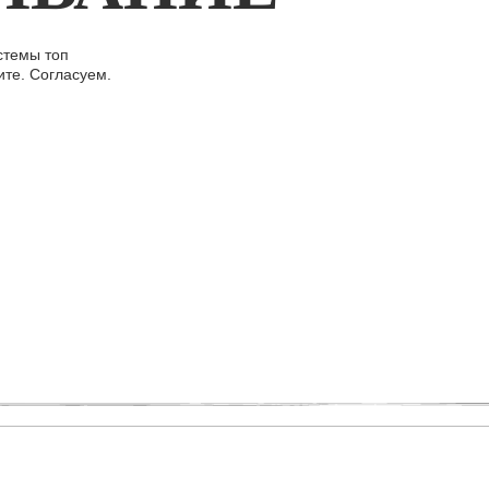
стемы топ
ите. Согласуем.
г
О компании
Собрать систему