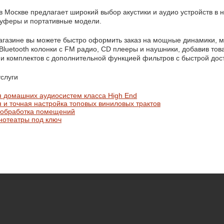
в Москве предлагает широкий выбор акустики и аудио устройств в
вуферы и портативные модели.
агазине вы можете быстро оформить заказ на мощные динамики, 
Bluetooth колонки с FM радио, CD плееры и наушники, добавив тов
 и комплектов с дополнительной функцией фильтров с быстрой дос
слуги
 домашних аудиосистем класса High End
 и точная настройка топовых виниловых трактов
 обработка помещений
нотеатры под ключ