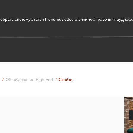
собрать систему
Статьи hiendmusic
Все о виниле
Справочник аудиоф
Оборудование High End
Стойки