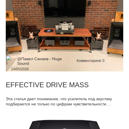
@Павел Санаев - Huge
Комментариев:
0
Sound
24/05/2026
EFFECTIVE DRIVE MASS
Эта статья дает понимание, что усилитель под акустику
подбирается не только по цифрам чувствительности.
Колонки с 96 дБ могут оказаться для усилителя невероятно
тяжёлой нагрузкой, и в то же время – акустика с 86–87 дБ,
при условии низкой Effective Drive Mass, может прекрасно
раскрыться с хорошим ламповым усилителем средней