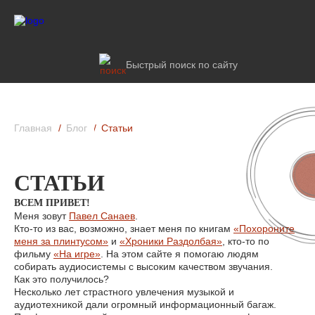
Быстрый поиск по сайту
Главная
Блог
Статьи
СТАТЬИ
ВСЕМ ПРИВЕТ!
Меня зовут
Павел Санаев
.
Кто-то из вас, возможно, знает меня по книгам
«Похороните
меня за плинтусом»
и
«Хроники Раздолбая»
, кто-то по
фильму
«На игре»
. На этом сайте я помогаю людям
собирать аудиосистемы с высоким качеством звучания.
Как это получилось?
Несколько лет страстного увлечения музыкой и
аудиотехникой дали огромный информационный багаж.