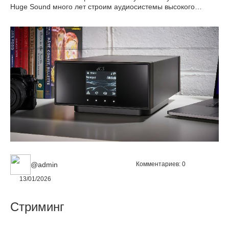
Huge Sound много лет строим аудиосистемы высокого
класса для комнат прослушивания. Долгое время
наушниками почти не занимались. Причина проста: даже
лучшие модели редко создают настоящую сцену в
пространстве — звук формируется «в голове». Это иное
восприятие. У наушников есть ограничения по масштабу, по
воздуху и по телесности тембров.
@admin
Комментариев:
0
13/01/2026
Стриминг