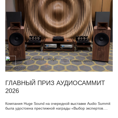
@Павел Санаев - Huge
Комментариев:
0
Sound
29/04/2026
ГЛАВНЫЙ ПРИЗ АУДИОСАММИТ
2026
Компания Huge Sound на очередной выставке Audio Summit
была удостоена престижной награды «Выбор экспертов.
Лучший звук». Эта оценка стала подтверждением высокого
уровня представленной системы и последовательного