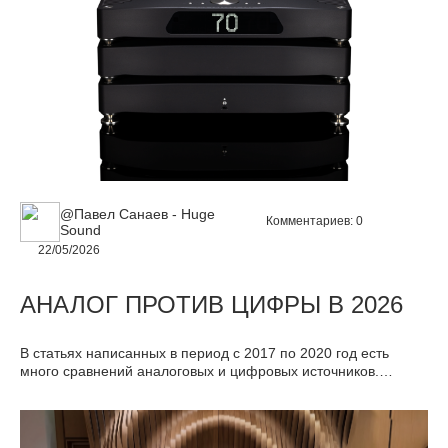
мощности. Обязательно учитывайте Effective Drive Mass при
подборе усиления для ваших колонок – это может оказаться
полезнее сухих цифр в спецификациях.
@Павел Санаев - Huge
Комментариев:
0
Sound
22/05/2026
АНАЛОГ ПРОТИВ ЦИФРЫ В 2026
В статьях написанных в период с 2017 по 2020 год есть
много сравнений аналоговых и цифровых источников.
Поскольку эта тема все время находится в постоянном
развитии, кажется более правильным написать новую
актуальную статью, чем вносить правки в многочисленные
старые материалы.