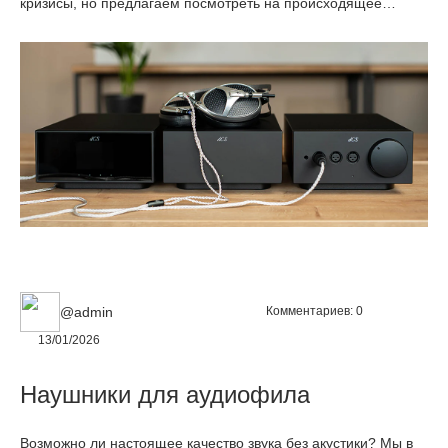
кризисы, но предлагаем посмотреть на происходящее
трезво. Высокие депозитные ставки — временное явление.
Банковская система будет адаптироваться, условия
неизбежно изменятся, и часть денег выйдет из вкладов.
Вопрос не в том, случится ли это, а в том, во что именно эти
деньги будут конвертированы. Если вам близка тема музыки,
техники и осознанного потребления, аппаратура High-End
может рассматриваться не только как источник удовольствия,
но и как форма долгосрочной материальной ценности.
Инвестирование не с целью приумножения, а с целью
закрытия одной из потребительских ниш максимально
качественно и долгосрочно.
@admin
Комментариев:
0
13/01/2026
Наушники для аудиофила
Возможно ли настоящее качество звука без акустики? Мы в