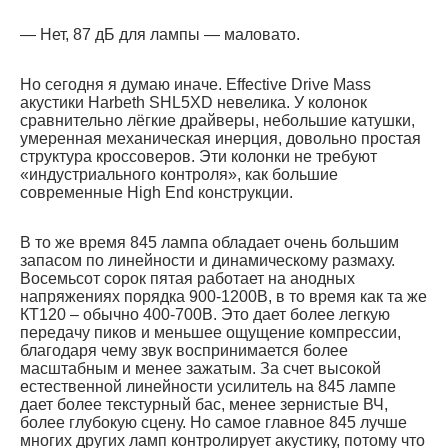
— Нет, 87 дБ для лампы — маловато.
Но сегодня я думаю иначе. Effective Drive Mass
акустики Harbeth SHL5XD невелика. У колонок
сравнительно лёгкие драйверы, небольшие катушки,
умеренная механическая инерция, довольно простая
структура кроссоверов. Эти колонки не требуют
«индустриального контроля», как большие
современные High End конструкции.
В то же время 845 лампа обладает очень большим
запасом по линейности и динамическому размаху.
Восемьсот сорок пятая работает на анодных
напряжениях порядка 900-1200В, в то время как та же
КТ120 – обычно 400-700В. Это дает более легкую
передачу пиков и меньшее ощущение компрессии,
благодаря чему звук воспринимается более
масштабным и менее зажатым. За счет высокой
естественной линейности усилитель на 845 лампе
дает более текстурный бас, менее зернистые ВЧ,
более глубокую сцену. Но самое главное 845 лучше
многих других ламп контролирует акустику, потому что