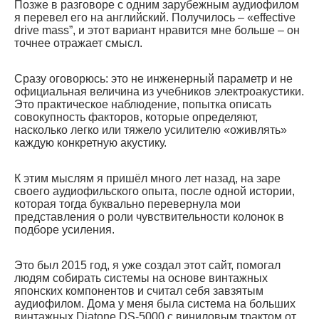
Позже в разговоре с одним зарубежным аудиофилом
я перевел его на английский. Получилось – «effective
drive mass”, и этот вариант нравится мне больше – он
точнее отражает смысл.
Сразу оговорюсь: это не инженерный параметр и не
официальная величина из учебников электроакустики.
Это практическое наблюдение, попытка описать
совокупность факторов, которые определяют,
насколько легко или тяжело усилителю «оживлять»
каждую конкретную акустику.
К этим мыслям я пришёл много лет назад, на заре
своего аудиофильского опыта, после одной истории,
которая тогда буквально перевернула мои
представления о роли чувствительности колонок в
подборе усиления.
Это был 2015 год, я уже создал этот сайт, помогал
людям собирать системы на основе винтажных
японских компонентов и считал себя завзятым
аудиофилом. Дома у меня была система на больших
винтажных Diatone DS-5000 с виниловым трактом от