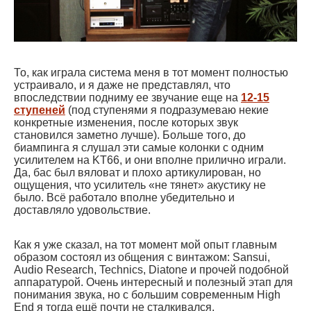
То, как играла система меня в тот момент полностью
устраивало, и я даже не представлял, что
впоследствии подниму ее звучание еще на
12
-15
ступеней
(под ступенями я подразумеваю некие
конкретные изменения, после которых звук
становился заметно лучше). Больше того, до
биампинга я слушал эти самые колонки с одним
усилителем на KT66, и они вполне прилично играли.
Да, бас был вяловат и плохо артикулирован, но
ощущения, что усилитель «не тянет» акустику не
было. Всё работало вполне убедительно и
доставляло удовольствие.
Как я уже сказал, на тот момент мой опыт главным
образом состоял из общения с винтажом: Sansui,
Audio Research, Technics, Diatone и прочей подобной
аппаратурой. Очень интересный и полезный этап для
понимания звука, но с большим современным High
End я тогда ещё почти не сталкивался.