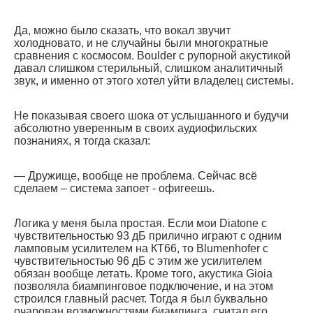
Да, можно было сказать, что вокал звучит
холодновато, и не случайны были многократные
сравнения с космосом. Boulder с рупорной акустикой
давал слишком стерильный, слишком аналитичный
звук, и именно от этого хотел уйти владелец системы.
Не показывая своего шока от услышанного и будучи
абсолютно уверенным в своих аудиофильских
познаниях, я тогда сказал:
— Дружище, вообще не проблема. Сейчас всё
сделаем – система запоет - офигеешь.
Логика у меня была простая. Если мои Diatone с
чувствительностью 93 дБ прилично играют с одним
ламповым усилителем на КТ66, то Blumenhofer с
чувствительностью 96 дБ с этим же усилителем
обязан вообще летать. Кроме того, акустика Gioia
позволяла биампинговое подключение, и на этом
строился главный расчет. Тогда я был буквально
очарован возможностями биампинга, считал его