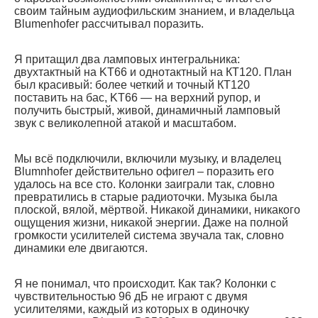
своим тайным аудиофильским знанием, и владельца
Blumenhofer рассчитывал поразить.
Я притащил два ламповых интегральника:
двухтактный на KT66 и однотактный на КТ120. План
был красивый: более четкий и точный КТ120
поставить на бас, KT66 — на верхний рупор, и
получить быстрый, живой, динамичный ламповый
звук с великолепной атакой и масштабом.
Мы всё подключили, включили музыку, и владелец
Blumnhofer действительно офигел – поразить его
удалось на все сто. Колонки заиграли так, словно
превратились в старые радиоточки. Музыка была
плоской, вялой, мёртвой. Никакой динамики, никакого
ощущения жизни, никакой энергии. Даже на полной
громкости усилителей система звучала так, словно
динамики еле двигаются.
Я не понимал, что происходит. Как так? Колонки с
чувствительностью 96 дБ не играют с двумя
усилителями, каждый из которых в одиночку