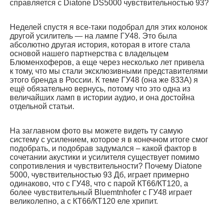
справляется с Diatone DS5000 чувствительностью 93?
Неделей спустя я все-таки подобрал для этих колонок
другой усилитель — на лампе ГУ48. Это была
абсолютно другая история, которая в итоге стала
основой нашего партнерства с владельцем
Блюменхоферов, а еще через несколько лет привела
к тому, что мы стали эксклюзивными представителями
этого бренда в России. К теме ГУ48 (она же 833A) я
ещё обязательно вернусь, потому что это одна из
величайших ламп в истории аудио, и она достойна
отдельной статьи.
На заглавном фото вы можете видеть ту самую
систему с усилением, которое я в конечном итоге смог
подобрать, и подобрав задумался – какой фактор в
сочетании акустики и усилителя существует помимо
сопротивления и чувствительности? Почему Diatone
5000, чувствительностью 93 Дб, играет примерно
одинаково, что с ГУ48, что с парой КТ66/КТ120, а
более чувствительный Bluemtnhofer c ГУ48 играет
великолепно, а с КТ66/КТ120 еле хрипит.