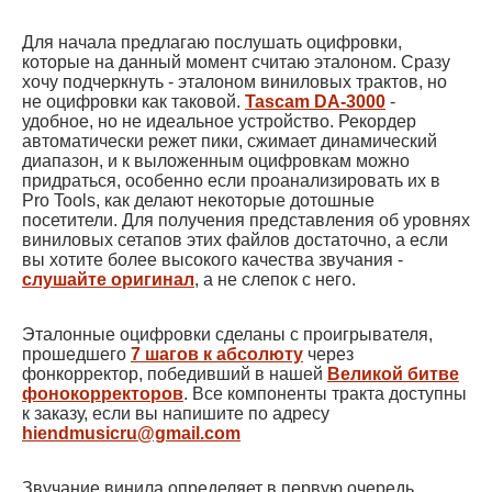
Для начала предлагаю послушать оцифровки,
которые на данный момент считаю эталоном. Сразу
хочу подчеркнуть - эталоном виниловых трактов, но
не оцифровки как таковой.
Tascam DA-3000
-
удобное, но не идеальное устройство. Рекордер
автоматически режет пики, сжимает динамический
диапазон, и к выложенным оцифровкам можно
придраться, особенно если проанализировать их в
Pro Tools, как делают некоторые дотошные
посетители. Для получения представления об уровнях
виниловых сетапов этих файлов достаточно, а если
вы хотите более высокого качества звучания -
слушайте оригинал
, а не слепок с него.
Эталонные оцифровки сделаны с проигрывателя,
прошедшего
7 шагов к абсолюту
через
фонкорректор, победивший в нашей
Великой битве
фонокорректоров
. Все компоненты тракта доступны
к заказу, если вы напишите по адресу
hiendmusicru@gmail.com
Звучание винила определяет в первую очередь