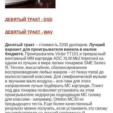
ДЕВЯТЫЙ ТРАКТ - DSD
ДЕВЯТЫЙ ТРАКТ - WAV
Десятый тракт
– стоимость 2200 долларов.
Лучший
вариант для проигрывателя винила в малом
бюджете.
Проигрыватель Victor TT101 и прекрасный
винтажный ММ картридж ADC XLM Mk2 Improved на
одном из лучших в мире легких тонармов SME Series
III. Теплое, масштабное, сбалансированное
воспроизведение любых жанров – от heavy metal до
малосоставной классики. Для симфонической музыки
в звучании мало воздуха – все-таки для этого
направления лучше подбирать МС картридж. Плинт
под два тонарма позволяет установить на этом
проигрывателе недорогую подходящую МС голову
для классики - например, Ortofon MC30 из
предыдущего теста. Еще более качественный
результат можно получить, если установить эту связку
тонарм/картридж на лучший современный