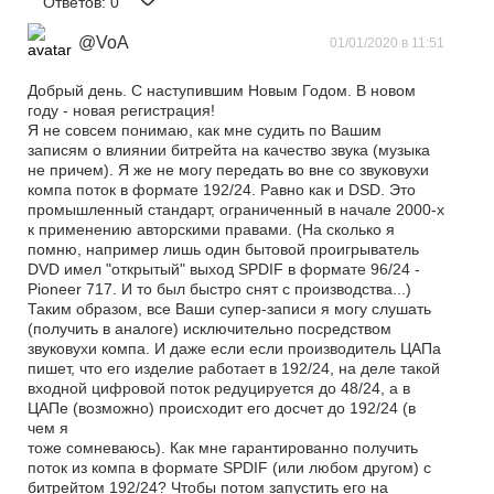
Ответов:
0
@VoA
01/01/2020 в 11:51
Добрый день. С наступившим Новым Годом. В новом
году - новая регистрация!
Я не совсем понимаю, как мне судить по Вашим
записям о влиянии битрейта на качество звука (музыка
не причем). Я же не могу передать во вне со звуковухи
компа поток в формате 192/24. Равно как и DSD. Это
промышленный стандарт, ограниченный в начале 2000-х
к применению авторскими правами. (На сколько я
помню, например лишь один бытовой проигрыватель
DVD имел "открытый" выход SPDIF в формате 96/24 -
Pioneer 717. И то был быстро снят с производства...)
Таким образом, все Ваши супер-записи я могу слушать
(получить в аналоге) исключительно посредством
звуковухи компа. И даже если если производитель ЦАПа
пишет, что его изделие работает в 192/24, на деле такой
входной цифровой поток редуцируется до 48/24, а в
ЦАПе (возможно) происходит его досчет до 192/24 (в
чем я
тоже сомневаюсь). Как мне гарантированно получить
поток из компа в формате SPDIF (или любом другом) с
битрейтом 192/24? Чтобы потом запустить его на