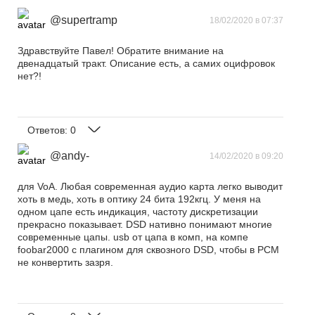
@supertramp
18/02/2020 в 07:37
Здравствуйте Павел! Обратите внимание на
двенадцатый тракт. Описание есть, а самих оцифровок
нет?!
Ответов:
0
@andy-
14/02/2020 в 09:20
для VoA. Любая современная аудио карта легко выводит
хоть в медь, хоть в оптику 24 бита 192кгц. У меня на
одном цапе есть индикация, частоту дискретизации
прекрасно показывает. DSD нативно понимают многие
современные цапы. usb от цапа в комп, на компе
foobar2000 с плагином для сквозного DSD, чтобы в PCM
не конвертить зазря.