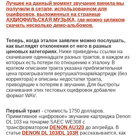
Лучшее на данный момент звучание винила мы
получили в сетапе, использованном для
оцифровок, выложенных на странице
АУДИОФИЛЬСКАЯ МУЗЫКА, где можно целиком
скачать несколько демо-альбомов.
Теперь, когда эталон заявлен можно послушать,
как выглядят отклонения от него в разных
ценовых категориях.
Ниже приведены ссылки на
скачивание одиннадцати разных трактов, в каждом из
которых есть потери по отношению к эталону. В
кратком описании тракта указана приблизительная
цена проигрывателя вертушка/тонарм/картридж (без
корректора) и описаны недостатки тракта,
приводящие к потерям в звучании. Для быстроты
скачивания этих тестовых оцифровок добавлен
формат WAV.
Первый тракт
- стоимость 1750 долларов.
Примитивное «цифровое» звучание картриджа Denon
DL 103 на тонарме SAEC WE308 с
трансформатором
DENON AU320
до апгрейда. В
статье
DENON DL 103/DL 103R
рассказывается, как