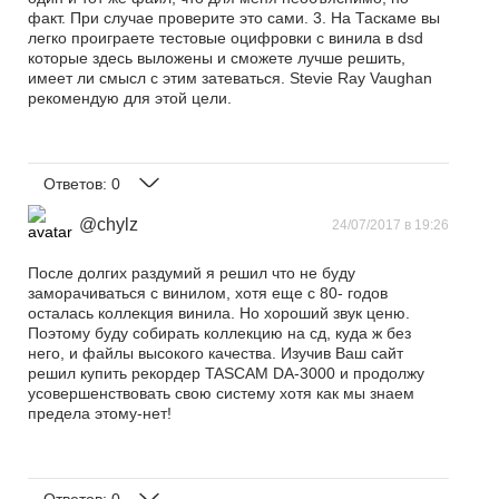
факт. При случае проверите это сами. 3. На Таскаме вы
легко проиграете тестовые оцифровки с винила в dsd
которые здесь выложены и сможете лучше решить,
имеет ли смысл с этим затеваться. Stevie Ray Vaughan
рекомендую для этой цели.
Ответов:
0
@chylz
24/07/2017 в 19:26
После долгих раздумий я решил что не буду
заморачиваться с винилом, хотя еще с 80- годов
осталась коллекция винила. Но хороший звук ценю.
Поэтому буду собирать коллекцию на сд, куда ж без
него, и файлы высокого качества. Изучив Ваш сайт
решил купить рекордер TASCAM DA-3000 и продолжу
усовершенствовать свою систему хотя как мы знаем
предела этому-нет!