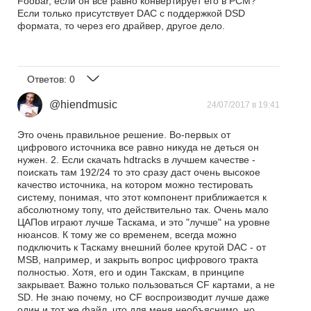
Foobar, если он все равно конвертирует его в PCM?
Если только присутствует DAC с поддержкой DSD
формата, то через его драйвер, другое дело.
Ответов:
0
@hiendmusic
24/07/2017 в 19:41
Это очень правильное решение. Во-первых от
цифрового источника все равно никуда не деться он
нужен. 2. Если скачать hdtracks в лучшем качестве -
поискать там 192/24 то это сразу даст очень высокое
качество источника, на котором можно тестировать
систему, понимая, что этот компонент приближается к
абсолютному топу, что действительно так. Очень мало
ЦАПов играют лучше Таскама, и это "лучше" на уровне
нюансов. К тому же со временем, всегда можно
подключить к Таскаму внешний более крутой DAC - от
MSB, например, и закрыть вопрос цифрового тракта
полностью. Хотя, его и один Такскам, в принципе
закрывает. Важно только пользоваться CF картами, а не
SD. Не знаю почему, но CF воспроизводит лучше даже
один и тот же файл, что для меня необъяснимо, но