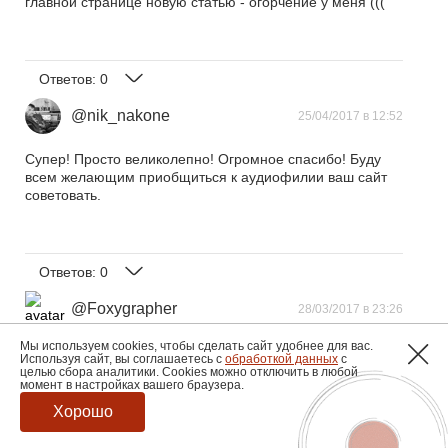
главной странице новую статью - огорчение у меня (((
Ответов:
0
@nik_nakone
25/04/2017 в 12:52
Супер! Просто великолепно! Огромное спасибо! Буду
всем желающим приобщиться к аудиофилии ваш сайт
советовать.
Ответов:
0
@Foxygrapher
28/03/2017 в 23:26
Мы используем cookies, чтобы сделать сайт удобнее для вас.
Ogromnoe vam spasibo, Pavel, za bojestvennie podborki v
Используя сайт, вы соглашаетесь с
обработкой данных
с
bojestvennoie kacestvo i otlicinoe sravnenie.
целью сбора аналитики. Cookies можно отключить в любой
момент в настройках вашего браузера.
Oceni zatzepilo!
Ogromnoe vam spasibo za vash trud!
Хорошо
Izvenite shto ispolizoval latinskie bukvi, ruskoi klaviaturi
netu.