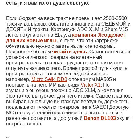
есть, и я вам их от души советую.
Если бюджет на весь тракт не превышает 2500-3500
тысячи долларов, обратите внимание на СЕДЬМОЙ и
ДЕСЯТЫЙ тракты. Картриджи ADC XLM и Shure V15
легко покупаются на Ebay, а
компания Jico делает
для них новые иглы
. Учтите, что эти картриджи
обязательно нужно ставить на
легкие тонармы
.
Подробнее об этом
читайте здесь
. Самостоятельная
установка легкого тонарма на винтажный
проигрыватель - главная трудность, которая может
отпугнуть начинающего. Более простой путь - купить
проигрыватель с тонармом средней массы -
например,
Micro Seiki DD8
с тонармрм MA505 и
поставить на него ММ картридж
Victor X1
. По
звучанию он очень похож на ADC XLM, а компания
Jico так же выпускает для него иголки. Самое главное,
выбирая начальную винтажную вертушку, держитесь
подальше от тяжелых тонармов типа SAEC! Дорогую
МС голову с низкой податливостью вы на него все
равно не поставите, а доступный
Denon DL103
звучит
посредственно.