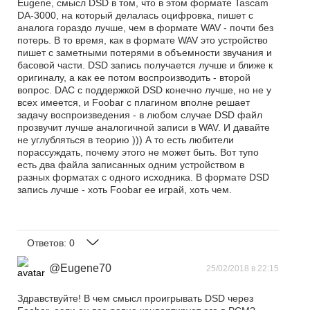
Eugene, смысл DSD в том, что в этом формате Tascam
DA-3000, на который делалась оцифровка, пишет с
аналога гораздо лучше, чем в формате WAV - почти без
потерь. В то время, как в формате WAV это устройство
пишет с заметными потерями в объемности звучания и
басовой части. DSD запись получается лучше и ближе к
оригиналу, а как ее потом воспроизводить - второй
вопрос. DAC с поддержкой DSD конечно лучше, но не у
всех имеется, и Foobar с плагином вполне решает
задачу воспроизведения - в любом случае DSD файл
прозвучит лучше аналогичной записи в WAV. И давайте
не углубляться в теорию ))) А то есть любители
порассуждать, почему этого не может быть. Вот тупо
есть два файла записанных одним устройством в
разных форматах с одного исходника. В формате DSD
запись лучше - хоть Foobar ее играй, хоть чем.
Ответов:
0
@Eugene70
25/02/2018 в 22:15
Здравствуйте! В чем смысл проигрывать DSD через