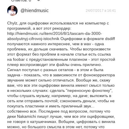
Ответов:
0
@hiendmusic
24/07/2017 в 16:41
Chylz, для оцифровки использовался не компьютер с
программой, а вот этот рекордер:
http://hiendmusic.ru/item/2016/8/1/tascam-da-3000-
absolyutnyj-cifrovoj-istochnik Оцифровки в формате dsdiff
получаются намного интереснее, чем в wav - одна
проблема, их дольше скачивать. Чтобы воспроизвести
этот формат без проблем в начале статьи есть ссылка
на foobar с предустановленным плагином - этот простой
плеер воспроизводит эти файлы очень прилично.
Сигнал поступал с разных сетапов - в этом и была
задача - показать, что в зависимости от фонокорректора
звучание может сильно отличаться. Вообще же, скажу
вам, что все эти оцифровки винила имеют смысл только
в нескольких случаях: сделать "переносную фонотеку",
чтобы слушать музыку, например, на даче; выложить в
сеть или отправить почтой; сэкономить деньги, чтобы не
покупать пластинки и иметь приличный звук...
собственно все. Последнее под вопросом, потому что
деки Nakamichi пишут лучше, чем все эти оцифровщики,
не говоря о катушечниках. Вобщем, цифровать с винила
можно, но большого смысла в этом нет, потому что