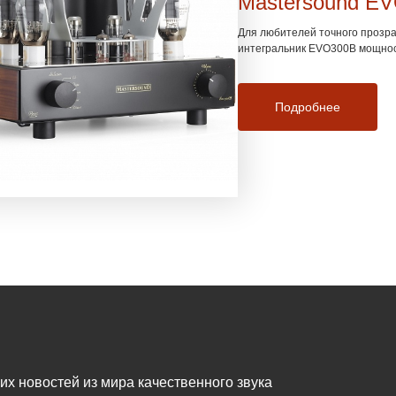
Mastersound E
Для любителей точного прозра
интегральник EVO300B мощност
Подробнее
жих новостей из мира качественного звука