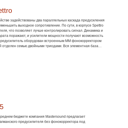
ttro
ройстве задействованы два параллельных каскада предусиления
уменьшить выходное сопротивление. По сути, в корпусе Spettro
ля, что позволяет лучше контролировать сигнал. Динамика и
арата поражают, и усилители мощности получают возможность
 Предусилитель оборудован встроенным ММ фонокорректором
ый отделен семью двойными триодами. Вся элементная база
 трансформаторы вручную намотаны в компании Mastersound.
ть с любыми усилителями мощности, но лучше всего он
щности Mastersound, образуя ламповый монобрендовый тракт
х бескопромиссных систем.
l5
 среднем бюджете компания Mastersound предлагает
агманского предусилителя без фонокорректора под