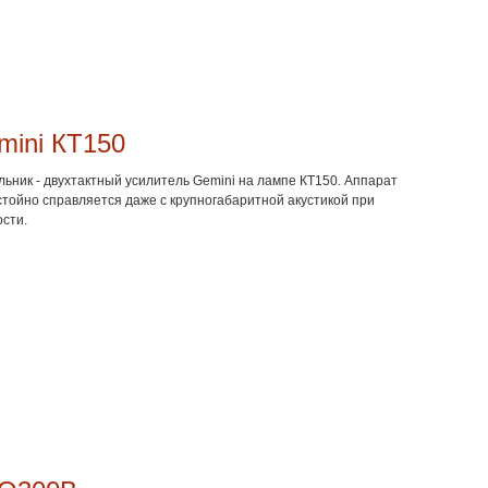
mini КТ150
ьник - двухтактный усилитель Gemini на лампе КТ150. Аппарат
остойно справляется даже с крупногабаритной акустикой при
ости.