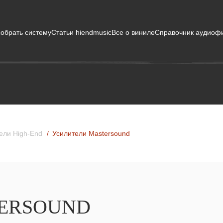
собрать систему
Статьи hiendmusic
Все о виниле
Справочник аудиоф
ели High-End
Усилители Mastersound
ERSOUND