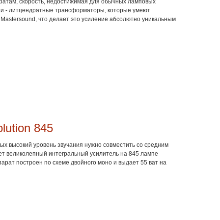
ратам, скорость, недостижимая для обычных ламповых
сти - литцендратные трансформаторы, которые умеют
 Mastersound, что делает это усиление абсолютно уникальным
lution 845
рых высокий уровень звучания нужно совместить со средним
ет великолепный интегральный усилитель на 845 лампе
парат построен по схеме двойного моно и выдает 55 ват на