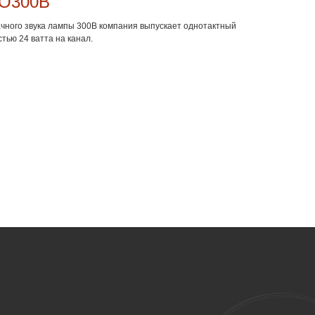
VO300B
чного звука лампы 300В компания выпускает однотактный
ью 24 ватта на канал.