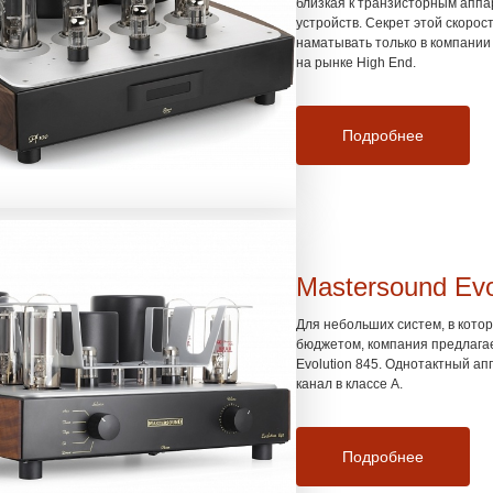
близкая к транзисторным аппа
устройств. Секрет этой скоро
наматывать только в компании
на рынке High End.
Подробнее
Mastersound Evo
Для небольших систем, в кото
бюджетом, компания предлага
Evolution 845. Однотактный ап
канал в классе А.
Подробнее