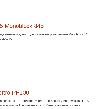
5 Monoblock 845
 идеальный тандем с однотактными усилителями Monoblock 845
классе А.
ttro PF100
stersound - тандем предусилителя Spettro и моноблоков PF100.
истом классе А, но главная их особенность - невероятная,