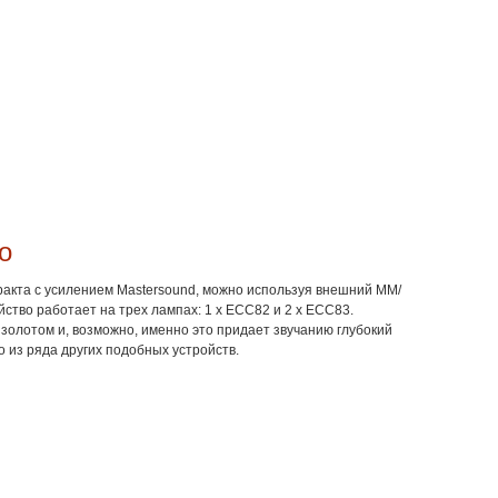
o
ракта с усилением Mastersound, можно используя внешний ММ/
йство работает на трех лампах: 1 x ECC82 и 2 x ECC83.
олотом и, возможно, именно это придает звучанию глубокий
o из ряда других подобных устройств.