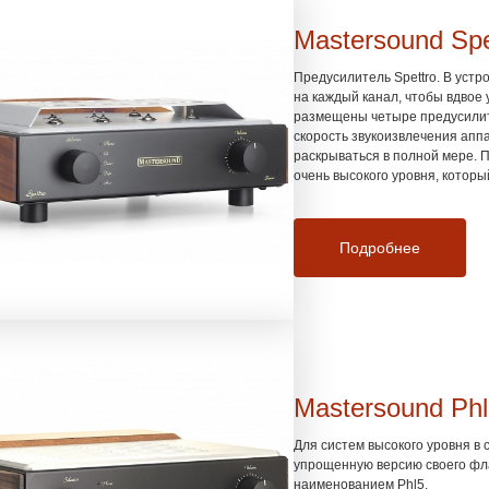
Mastersound Spe
Предусилитель Spettro. В уст
на каждый канал, чтобы вдвое 
размещены четыре предусилите
скорость звукоизвлечения апп
раскрываться в полной мере.
очень высокого уровня, котор
тщательно отобрана. Силовые
Предусилитель можно совмеща
согласуется с усилителями мо
Подробнее
высочайшего уровня для самы
Mastersound Ph
Для систем высокого уровня в
упрощенную версию своего фл
наименованием Phl5.