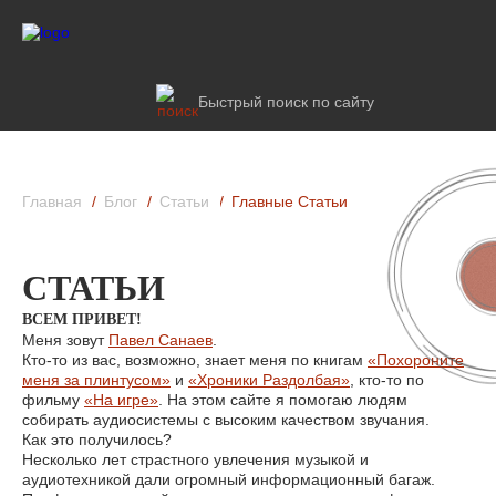
Быстрый поиск по сайту
Главная
Блог
Статьи
Главные Статьи
СТАТЬИ
ВСЕМ ПРИВЕТ!
Меня зовут
Павел Санаев
.
Кто-то из вас, возможно, знает меня по книгам
«Похороните
меня за плинтусом»
и
«Хроники Раздолбая»
, кто-то по
фильму
«На игре»
. На этом сайте я помогаю людям
собирать аудиосистемы с высоким качеством звучания.
Как это получилось?
Несколько лет страстного увлечения музыкой и
аудиотехникой дали огромный информационный багаж.