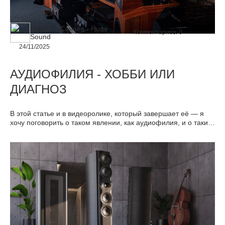
@Павел Санаев - Huge
Комментариев:
0
Sound
24/11/2025
АУДИОФИЛИЯ - ХОББИ ИЛИ
ДИАГНОЗ
В этой статье и в видеоролике, который завершает её — я
хочу поговорить о таком явлении, как аудиофилия, и о таких
людях, как аудиофилы. Хочу поговорить без иронии, без
поверхностных клише, с уважением к теме и с пониманием,
которое у меня сформировалось за многие годы работы со
звуком и прослушивания самых разных систем.