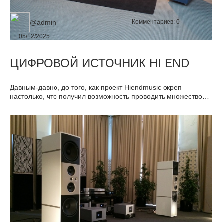
@admin
Комментариев:
0
05/12/2025
ЦИФРОВОЙ ИСТОЧНИК HI END
Давным-давно, до того, как проект Hiendmusic окреп
настолько, что получил возможность проводить множество
сравнительных тестов лучшей в мире техники, я пытался
восполнять пробелы личного опыта чтением чужих
материалов.