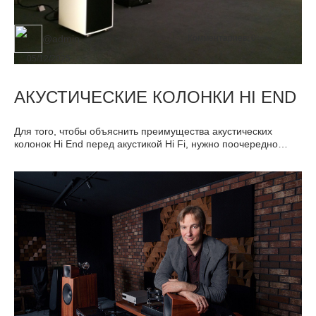
@admin
Комментариев:
0
05/12/2025
АКУСТИЧЕСКИЕ КОЛОНКИ HI END
Для того, чтобы объяснить преимущества акустических
колонок Hi End перед акустикой Hi Fi, нужно поочередно
разобрать три главных элемента, из которых состоит любая
акустика: корпус, динамики и внутренние кроссоверы.