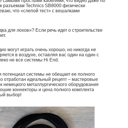
ие самыми простыми кабелями, что видно даже по
 к разъемам Technics SB8000 физически
ваю, что «слепой тест» с вешалками
одка для лохов»? Если речь идет о строительстве
ет.
о могут играть очень хорошо, но никогда не
яется в воздухе, оставляя вас один на один с
еко не все системы Hi End.
ли потенциал системы не обещает ее полного
но отработан идеальный рецепт – мастеровые
к немецкого металлургического оборудования
рошие коннекторы и цена полного комплекта
ый выбор!