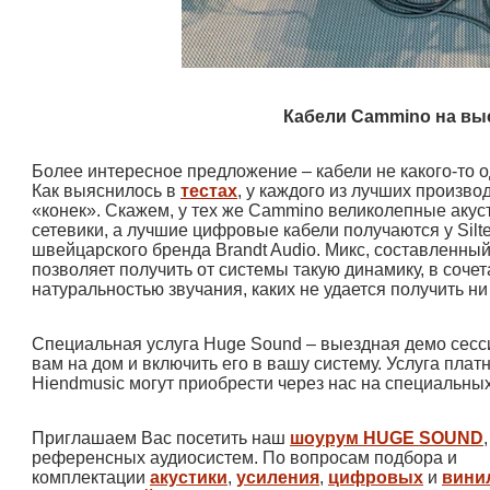
Кабели Cammino на вы
Более интересное предложение – кабели не какого-то 
Как выяснилось в
тестах
, у каждого из лучших произво
«конек». Скажем, у тех же Cammino великолепные акус
сетевики, а лучшие цифровые кабели получаются у Silt
швейцарского бренда Brandt Audio. Микс, составленный
позволяет получить от системы такую динамику, в соче
натуральностью звучания, каких не удается получить 
Специальная услуга Huge Sound – выездная демо сесси
вам на дом и включить его в вашу систему. Услуга плат
Hiendmusic могут приобрести через нас на специальны
Приглашаем Вас посетить наш
шоурум HUGE SOUND
референсных аудиосистем. По вопросам подбора и
комплектации
акустики
,
усиления
,
цифровых
и
вини