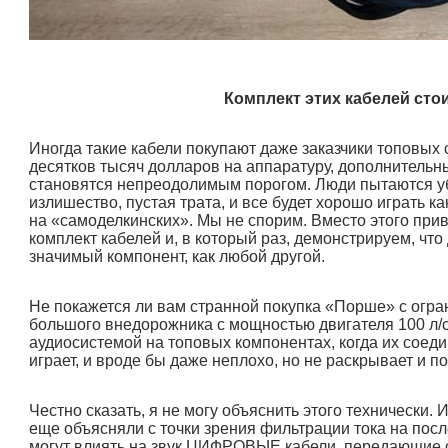
Комплект этих кабелей сто
Иногда такие кабели покупают даже заказчики топовых 
десятков тысяч долларов на аппаратуру, дополнительны
становятся непреодолимым порогом. Люди пытаются убе
излишество, пустая трата, и все будет хорошо играть ка
на «самоделкинских». Мы не спорим. Вместо этого прив
комплект кабелей и, в который раз, демонстрируем, что
значимый компонент, как любой другой.
Не покажется ли вам странной покупка «Порше» с огран
большого внедорожника с мощностью двигателя 100 л/с
аудиосистемой на топовых компонентах, когда их сое
играет, и вроде бы даже неплохо, но не раскрывает и 
Честно сказать, я не могу объяснить этого технически. 
еще объясняли с точки зрения фильтрации тока на посл
могут влиять на звук ЦИФРОВЫЕ кабели, передающие си