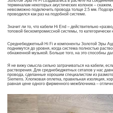
Золотой Эры Hi Fi создавались в расчете на соединен
терминалам некоторых акустических колонок – скажем,
невозможно подключить провода толще 2.5 мм. Подозре
проводился как раз на подобной системе.
Значит ли то, что кабели Hi End – действительно «разв
топовой бескомпромиссной системы, то категорически н
Среднебюджетный Hi Fi и компоненты Золотой Эры Ауди
поднимутся до уровня, когда система полностью раствор
обнаженной музыкой. Больше того, на это способны дал
Я не вижу смысла сильно затрачиваться на кабели, ес
растворения. Для среднебюджетных сетапов у нас дав
провода, сделанные хорошим специалистом из размото
Siemens. Хлопковая оплетка, правильная изоляция, хо
равная цене одного фирменного межблочника – отличн