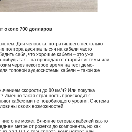
ит около 700 долларов
систем. Для человека, потратившего несколько
е полтора десятка тысяч на кабели часто
дить себя, что хорошие кабели – это уже
к-нибудь так – на проводах от старой системы или
озим через некоторое время на тест демо-
 для топовой аудиосистемы кабели – такой же
ичением скорости до 80 км/ч? Или покупка
? Именно такая странность происходит с
диняют кабелями не подобающего уровня. Система
половины своих возможностей.
И никто не может. Влияние сетевых кабелей как-то
еднем метре от розетки до компонента, но как
гнал 1-0-1 с транспорта, компьютера или