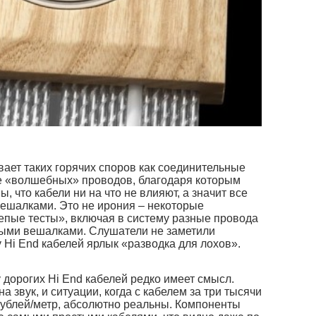
вает таких горячих споров как соединительные
е «волшебных» проводов, благодаря которым
, что кабели ни на что не влияют, а значит все
вешалками. Это не ирония – некоторые
епые тесты», включая в систему разные провода
чными вешалками. Слушатели не заметили
у Hi End кабелей ярлык «разводка для лохов».
дорогих Hi End кабелей редко имеет смысл.
а звук, и ситуации, когда с кабелем за три тысячи
 рублей/метр, абсолютно реальны. Компоненты