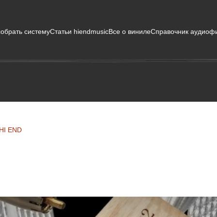
собрать систему
Статьи hiendmusic
Все о виниле
Справочник аудиоф
HI END