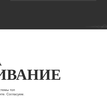
А
ИВАНИЕ
стемы топ
ите. Согласуем.