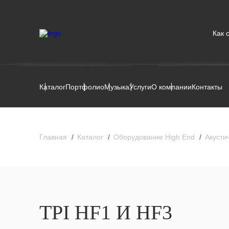
Как 
Каталог
Портфолио
Музыка
Услуги
О компании
Контакты
Главная
Каталог
Оборудование High End
Акусти
TPI HF1 И HF3