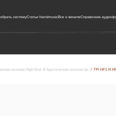
собрать систему
Статьи hiendmusic
Все о виниле
Справочник аудиоф
ческие колонки High-End
Акустические колонки tpi
TPI HF1 И H