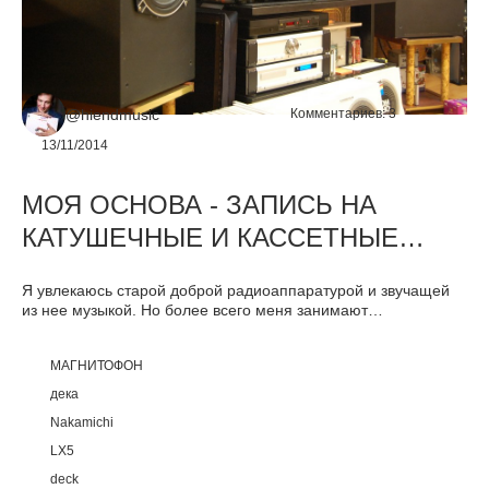
@hiendmusic
Комментариев:
3
13/11/2014
МОЯ ОСНОВА - ЗАПИСЬ НА
КАТУШЕЧНЫЕ И КАССЕТНЫЕ
МАГНИТОФОНЫ
Я увлекаюсь старой доброй радиоаппаратурой и звучащей
из нее музыкой. Но более всего меня занимают
совершенные аппараты для магнитной записи - кассетные и
катушечные ретро магнитофоны. Точная механика,
МАГНИТОФОН
исполненная с военным запасом качества, изящная
простота дискретных схем, сложнейшие инженерные
дека
решения и высококачественные материалы, применявшиеся
Nakamichi
в производстве, позволяют этим машинам звукозаписи
былых времен, работать безотказно и сегодня. И нередко
LX5
неповторимый, шикарный дизайн, он так же не последний
deck
аргумент в их пользу.