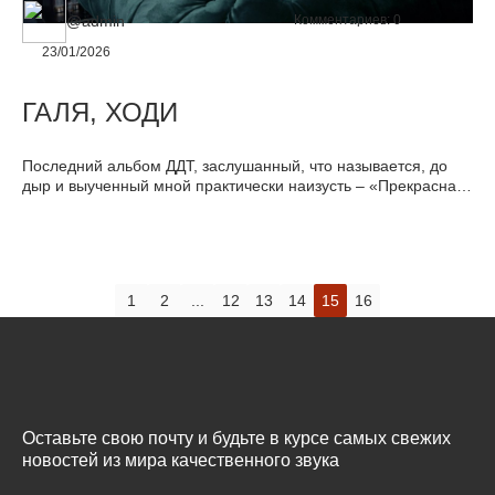
@admin
Комментариев:
0
23/01/2026
ГАЛЯ, ХОДИ
Последний альбом ДДТ, заслушанный, что называется, до
дыр и выученный мной практически наизусть – «Прекрасная
любовь» 2007-го (или 2008-го) года. Вышедший в 2011-м
«Иначе» я не понял совершенно. Это была не та группа ДДТ,
к которой я привык. Что это было: эксперимент, попытка
сыграть на чужом поле или желание привлечь в ряды
фанатов молодежь, слушающую другую музыку?
1
2
...
12
13
14
15
16
Оставьте свою почту и будьте в курсе самых свежих
новостей из мира качественного звука