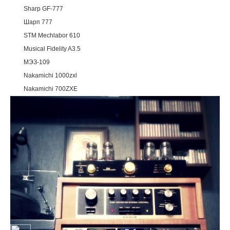
Sharp GF-777
Шарп 777
STM Mechlabor 610
Musical Fidelity A3.5
МЭЗ-109
Nakamichi 1000zxl
Nakamichi 700ZXE