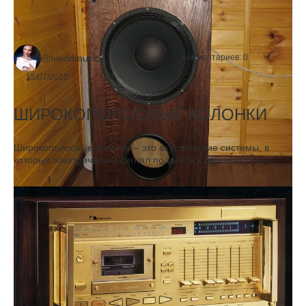
@hiendmusic
Комментариев:
0
15/07/2015
ШИРОКОПОЛОСНЫЕ КОЛОНКИ
Широкополосные колонки – это акустические системы, в
которых электрический сигнал подается к динамику без
предварительного деления на частотные полосы – НЧ и ВЧ.
В самом начале эры звуковоспроизведения практически все
динамики обладали высокой чувствительностью и были
широкополосными. По мере развития технологии
звуковоспроизведения, конструкция колонок с одним
динамиком, отвечающим за весь звуковой спектр, была
вытеснена системой, в которой звук делился на две полосы
специальным устройством – кроссовером. В таких колонках
отдельные динамики разной конструкции, из разных
материалов и разных массо-габаритов "обслуживали" свой
индивидуальный поддиапазон. Нижний динамик с большей