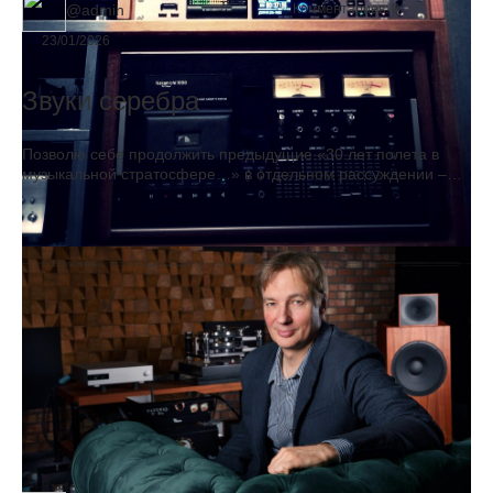
@admin
Комментариев:
0
23/01/2026
Звуки серебра
Позволю себе продолжить предыдущие «30 лет полета в
музыкальной стратосфере…» в отдельном рассуждении –
важно, действительно, оставаться в русле конкурса и быть
более практичным.