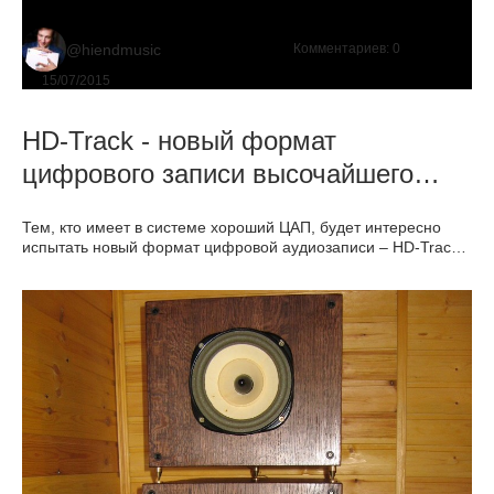
@hiendmusic
Комментариев:
0
15/07/2015
HD-Track - новый формат
цифрового записи высочайшего
качества
Тем, кто имеет в системе хороший ЦАП, будет интересно
испытать новый формат цифровой аудиозаписи – HD-Track.
HD-Track – это цифровой файл в формате FLAC или WAV,
сделанный в очень высоком разрешении. По сути, это точная
цифровая копия студийного мастера, и вы услышите в своих
колонках то же самое, что музыканты и звукорежиссер
слышат в студии. Звук в этом файле не сжат, и файлы
содержат гораздо больше звуковой информации, чем
компакт-диск.