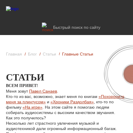
Быстрый поиск по сайту
Главная
Блог
Статьи
Главные Статьи
СТАТЬИ
ВСЕМ ПРИВЕТ!
Меня зовут
Павел Санаев
.
Кто-то из вас, возможно, знает меня по книгам
«Похороните
меня за плинтусом»
и
«Хроники Раздолбая»
, кто-то по
фильму
«На игре»
. На этом сайте я помогаю людям
собирать аудиосистемы с высоким качеством звучания.
Как это получилось?
Несколько лет страстного увлечения музыкой и
аудиотехникой дали огромный информационный багаж.