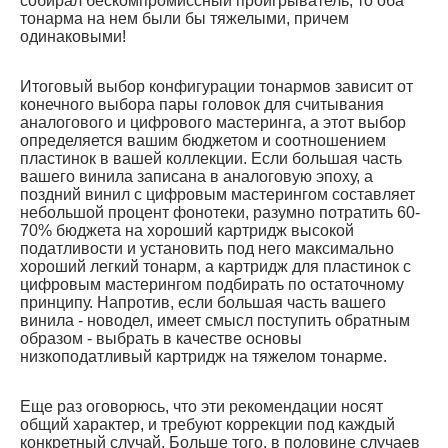
собирал бескомпромиссный проигрыватель, то оба
тонарма на нем были бы тяжелыми, причем
одинаковыми!
Итоговый выбор конфигурации тонармов зависит от
конечного выбора пары головок для считывания
аналогового и цифрового мастеринга, а этот выбор
определяется вашим бюджетом и соотношением
пластинок в вашей коллекции. Если большая часть
вашего винила записана в аналоговую эпоху, а
поздний винил с цифровым мастерингом составляет
небольшой процент фонотеки, разумно потратить 60-
70% бюджета на хороший картридж высокой
податливости и установить под него максимально
хороший легкий тонарм, а картридж для пластинок с
цифровым мастерингом подбирать по остаточному
принципу. Напротив, если большая часть вашего
винила - новодел, имеет смысл поступить обратным
образом - выбрать в качестве основы
низкоподатливый картридж на тяжелом тонарме.
Еще раз оговорюсь, что эти рекомендации носят
общий характер, и требуют коррекции под каждый
конкретный случай. Больше того, в половине случаев