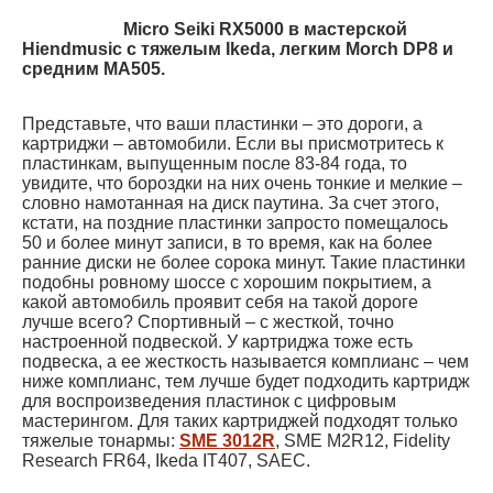
Micro Seiki RX5000 в мастерской
Hiendmusic с тяжелым Ikeda, легким Morch DP8 и
средним MA505.
Представьте, что ваши пластинки – это дороги, а
картриджи – автомобили. Если вы присмотритесь к
пластинкам, выпущенным после 83-84 года, то
увидите, что бороздки на них очень тонкие и мелкие –
словно намотанная на диск паутина. За счет этого,
кстати, на поздние пластинки запросто помещалось
50 и более минут записи, в то время, как на более
ранние диски не более сорока минут. Такие пластинки
подобны ровному шоссе с хорошим покрытием, а
какой автомобиль проявит себя на такой дороге
лучше всего? Спортивный – с жесткой, точно
настроенной подвеской. У картриджа тоже есть
подвеска, а ее жесткость называется комплианс – чем
ниже комплианс, тем лучше будет подходить картридж
для воспроизведения пластинок с цифровым
мастерингом. Для таких картриджей подходят только
тяжелые тонармы:
SME 3012R
, SME M2R12, Fidelity
Research FR64, Ikeda IT407, SAEC.