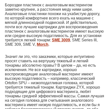
Бороздки пластинок с аналоговым мастерингом
заметно крупнее, а расстояния меду ними шире.
Аналоговые пластинки похожи на ухабистую дорогу,
по которой комфортнее всего ехать на машине с
мягкой длинноходной подвеской. И действительно,
почти все лучшие картриджи для воспроизведения
пластинок с аналоговым мастерингом имеют высокую
или средне-высокую податливость. Для их установки
требуется легкий тонарм:
SME 3009
, SME Series III,
SME 309, SME V,
Morch
.
Значит ли это, что заказчики, которые интуитивно
просят ставить на вертушку тяжелый и легкий
тонармы абсолютно правы? В целом – да, но есть
исключения. Не все картриджи, хорошо
воспроизводящие аналоговый мастеринг имеют
высокую податливость – например, классический
Ortofon SPU – низкоподатливая головка, которой
требуется тяжелый тонарм. Картриджи ZYX, хорошо
подходящие для цифрового мастеринга, любят
тонармы средней эффективной массы. Самая лучшая
на сегодня головка для считывания аналогового
мастеринга имеет низкую податливость, и если бы я