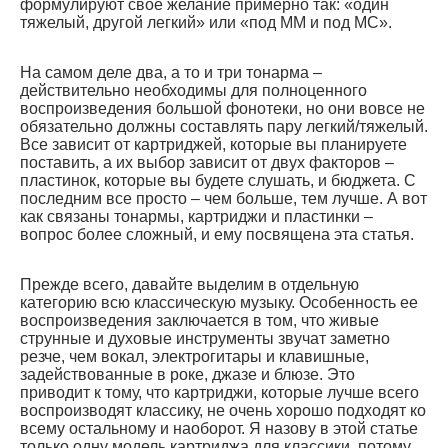
формулируют свое желание примерно так: «один
тяжелый, другой легкий» или «под ММ и под МС».
На самом деле два, а то и три тонарма –
действительно необходимы для полноценного
воспроизведения большой фонотеки, но они вовсе не
обязательно должны составлять пару легкий/тяжелый.
Все зависит от картриджей, которые вы планируете
поставить, а их выбор зависит от двух факторов –
пластинок, которые вы будете слушать, и бюджета. С
последним все просто – чем больше, тем лучше. А вот
как связаны тонармы, картриджи и пластинки –
вопрос более сложный, и ему посвящена эта статья.
Прежде всего, давайте выделим в отдельную
категорию всю классическую музыку. Особенность ее
воспроизведения заключается в том, что живые
струнные и духовые инструменты звучат заметно
резче, чем вокал, электрогитары и клавишные,
задействованные в роке, джазе и блюзе. Это
приводит к тому, что картриджи, которые лучше всего
воспроизводят классику, не очень хорошо подходят ко
всему остальному и наоборот. Я назову в этой статье
только одну модель картриджа для классики, потому