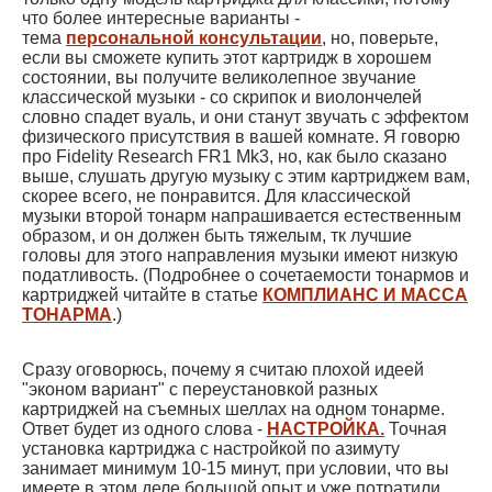
что более интересные варианты -
тема
персональной консультации
, но, поверьте,
если вы сможете купить этот картридж в хорошем
состоянии, вы получите великолепное звучание
классической музыки - со скрипок и виолончелей
словно спадет вуаль, и они станут звучать с эффектом
физического присутствия в вашей комнате. Я говорю
про Fidelity Research FR1 Mk3, но, как было сказано
выше, слушать другую музыку с этим картриджем вам,
скорее всего, не понравится. Для классической
музыки второй тонарм напрашивается естественным
образом, и он должен быть тяжелым, тк лучшие
головы для этого направления музыки имеют низкую
податливость. (Подробнее о сочетаемости тонармов и
картриджей читайте в статье
КОМПЛИАНС И МАССА
ТОНАРМА
.)
Сразу оговорюсь, почему я считаю плохой идеей
"эконом вариант" с переустановкой разных
картриджей на съемных шеллах на одном тонарме.
Ответ будет из одного слова -
НАСТРОЙКА.
Точная
установка картриджа с настройкой по азимуту
занимает минимум 10-15 минут, при условии, что вы
имеете в этом деле большой опыт и уже потратили