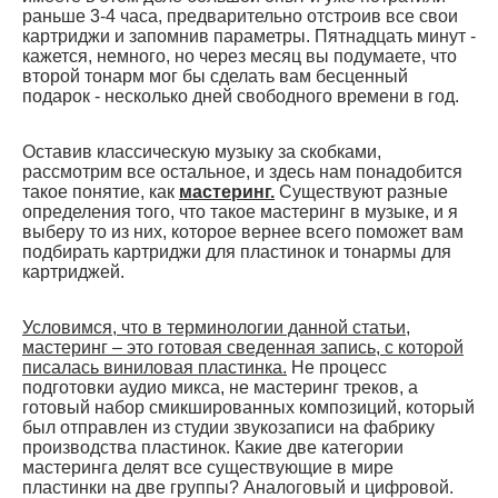
раньше 3-4 часа, предварительно отстроив все свои
картриджи и запомнив параметры. Пятнадцать минут -
кажется, немного, но через месяц вы подумаете, что
второй тонарм мог бы сделать вам бесценный
подарок - несколько дней свободного времени в год.
Оставив классическую музыку за скобками,
рассмотрим все остальное, и здесь нам понадобится
такое понятие, как
мастеринг.
Существуют разные
определения того, что такое мастеринг в музыке, и я
выберу то из них, которое вернее всего поможет вам
подбирать картриджи для пластинок и тонармы для
картриджей.
Условимся, что в терминологии данной статьи,
мастеринг – это готовая сведенная запись, с которой
писалась виниловая пластинка.
Не процесс
подготовки аудио микса, не мастеринг треков, а
готовый набор смикшированных композиций, который
был отправлен из студии звукозаписи на фабрику
производства пластинок. Какие две категории
мастеринга делят все существующие в мире
пластинки на две группы? Аналоговый и цифровой.