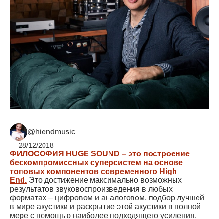
@hiendmusic
28/12/2018
ФИЛОСОФИЯ HUGE SOUND – это построение
бескомпромиссных суперсистем на основе
топовых компонентов современного High
End.
Это достижение максимально возможных
результатов звуковоспроизведения в любых
форматах – цифровом и аналоговом, подбор лучшей
в мире акустики и раскрытие этой акустики в полной
мере с помощью наиболее подходящего усиления.