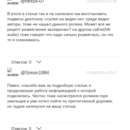
@nexus-07
22/03/2019 в 11:44
В итоге в статье так и не написано как восстановить
подвесы диатонов, ссылки на видео нет, среди видео
автора, тоже не нашел данного ролика. Может всё же
рецепт размягчения засекречен? на другом сайте(hifi-
audio) тоже говорят что надо сильно размягчать, но что
то я сомневаюсь.
Ответов:
0
@Simon1984
01/08/2018 в 20:07
Павел, спасибо вам за подробную статью и
проделанную работу информацией о которой
поделились. Честно тоже насмотрелся роликов горе
умельцев и уже хотел пойти по протоптанной дорожке,
но чудом наткнулся на вашу статью.
Ответов:
0