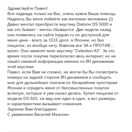
Здравствуйте Павел!
Вся надежда только на Вас, очень нужна Ваша помощь.
Надеюсь Вы меня поймёте как меломан меломана )))
Давно мечтал приобрести акустику Diatone DS 5000 и
как это бывает - мечты сбываются. Две недели назад
они появились на сайте Injapan.ru по доступной для
меня цене - всего за 1515 долл. в Японии, но без
пищалок, их вообще нету. Взвесив все ЗА и ПРОТИВ -
купил. Они заменят мою акустику "Celestion A3". За это
время после покупки перелопатил весь интернет, но не
нашёл никакой информации именно по ВЧ динамикам
этой акустики.
Павел, если Вам не сложно, не могли бы Вы посмотреть
номера на задней стороне ВЧ динамиков и сообщить
мне для дальнейших поисков по бескрайним просторам
Японии и оградить меня от бессмысленных покупок
вслепую, которые я уже начал делать. Купил пищалки от
модели DS-503, на вид они один в один, а вот размеры
и характеристики вызывают сомнения.
Заранее Вам благодарен.
С уважением Василий Мазохин.