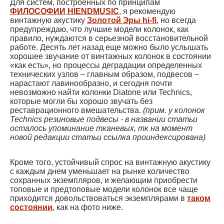
Для систем, построенных по принципам
ФИЛОСОФИИ HIENDMUSIC
, я рекомендую
винтажную акустику
Золотой Эры hi-fi
, но всегда
предупреждаю, что лучшие модели колонок, как
правило, нуждаются в серьезной восстановительной
работе. Десять лет назад еще можно было услышать
хорошее звучание от винтажных колонок в состоянии
«как есть», но процессы деградации определенных
технических узлов – главным образом, подвесов –
нарастают лавинообразно, и сегодня почти
невозможно найти колонки Diatone или Technics,
которые могли бы хорошо звучать без
реставрационного вмешательства.
(прим. у колонок
Technics резиновые подвесы - в названии статьи
осталось упоминание тканевых, тк на момент
новой редакции статьи ссылка проиндексирована)
Кроме того, устойчивый спрос на винтажную акустику
с каждым днем уменьшает на рынке количество
сохранных экземпляров, и желающим приобрести
топовые и предтоповые модели колонок все чаще
приходится довольствоваться экземплярами в
таком
состоянии
, как на фото ниже.