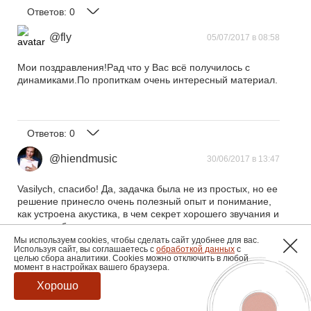
Ответов:
0
@fly
05/07/2017 в 08:58
Мои поздравления!Рад что у Вас всё получилось с
динамиками.По пропиткам очень интересный материал.
Ответов:
0
@hiendmusic
30/06/2017 в 13:47
Vasilych, спасибо! Да, задачка была не из простых, но ее
решение принесло очень полезный опыт и понимание,
как устроена акустика, в чем секрет хорошего звучания и
почему у большинства современных колонок с этим
проблемы. Со временем, когда буду делать активную
Мы используем cookies, чтобы сделать сайт удобнее для вас.
Используя сайт, вы соглашаетесь с
обработкой данных
с
систему, это пригодится.
целью сбора аналитики. Cookies можно отключить в любой
момент в настройках вашего браузера.
Хорошо
Ответов:
0