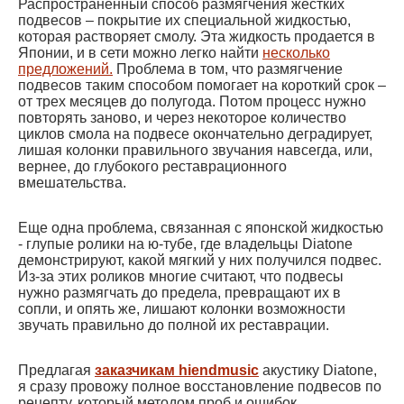
Распространенный способ размягчения жестких
подвесов – покрытие их специальной жидкостью,
которая растворяет смолу. Эта жидкость продается в
Японии, и в сети можно легко найти
несколько
предложений.
Проблема в том, что размягчение
подвесов таким способом помогает на короткий срок –
от трех месяцев до полугода. Потом процесс нужно
повторять заново, и через некоторое количество
циклов смола на подвесе окончательно деградирует,
лишая колонки правильного звучания навсегда, или,
вернее, до глубокого реставрационного
вмешательства.
Еще одна проблема, связанная с японской жидкостью
- глупые ролики на ю-тубе, где владельцы Diatone
демонстрируют, какой мягкий у них получился подвес.
Из-за этих роликов многие считают, что подвесы
нужно размягчать до предела, превращают их в
сопли, и опять же, лишают колонки возможности
звучать правильно до полной их реставрации.
Предлагая
заказчикам hiendmusic
акустику Diatone,
я сразу провожу полное восстановление подвесов по
рецепту, который методом проб и ошибок