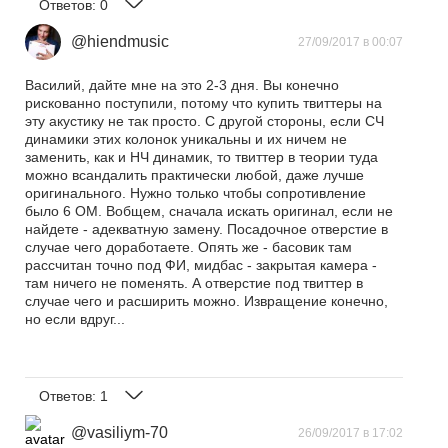
Ответов:
0
@hiendmusic
27/09/2017 в 00:07
Василий, дайте мне на это 2-3 дня. Вы конечно
рискованно поступили, потому что купить твиттеры на
эту акустику не так просто. С другой стороны, если СЧ
динамики этих колонок уникальны и их ничем не
заменить, как и НЧ динамик, то твиттер в теории туда
можно всандалить практически любой, даже лучше
оригинального. Нужно только чтобы сопротивление
было 6 ОМ. Вобщем, сначала искать оригинал, если не
найдете - адекватную замену. Посадочное отверстие в
случае чего доработаете. Опять же - басовик там
рассчитан точно под ФИ, мидбас - закрытая камера -
там ничего не поменять. А отверстие под твиттер в
случае чего и расширить можно. Извращение конечно,
но если вдруг...
Ответов:
1
@vasiliym-70
26/09/2017 в 17:02