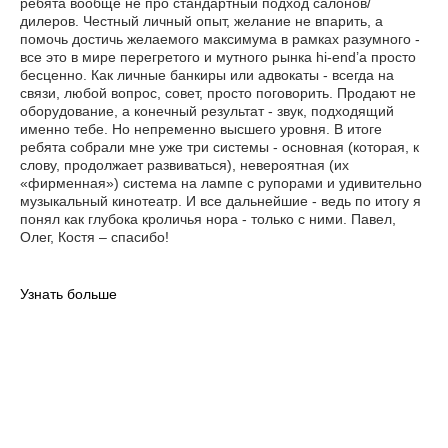
ребята вообще не про стандартный подход салонов/
дилеров. Честный личный опыт, желание не впарить, а
помочь достичь желаемого максимума в рамках разумного -
все это в мире перегретого и мутного рынка hi-end’а просто
бесценно. Как личные банкиры или адвокаты - всегда на
связи, любой вопрос, совет, просто поговорить. Продают не
оборудование, а конечный результат - звук, подходящий
именно тебе. Но непременно высшего уровня. В итоге
ребята собрали мне уже три системы - основная (которая, к
слову, продолжает развиваться), невероятная (их
«фирменная») система на лампе с рупорами и удивительно
музыкальный кинотеатр. И все дальнейшие - ведь по итогу я
понял как глубока кроличья нора - только с ними. Павел,
Олег, Костя – спасибо!
Узнать больше