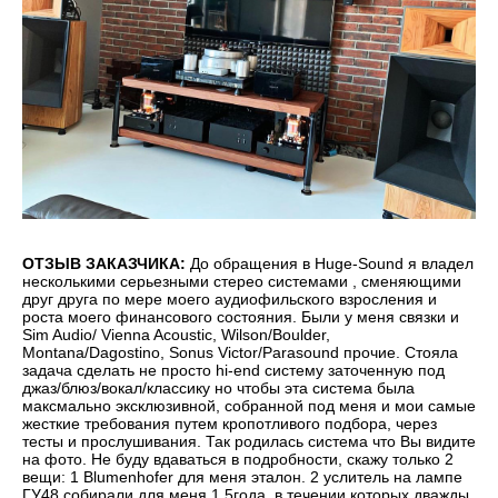
ОТЗЫВ ЗАКАЗЧИКА:
До обращения в Huge-Sound я владел
несколькими серьезными стерео системами , сменяющими
друг друга по мере моего аудиофильского взросления и
роста моего финансового состояния. Были у меня связки и
Sim Audio/ Vienna Acoustic, Wilson/Boulder,
Montana/Dagostino, Sonus Victor/Parasound прочие. Стояла
задача сделать не просто hi-end систему заточенную под
джаз/блюз/вокал/классику но чтобы эта система была
максмально эксклюзивной, собранной под меня и мои самые
жесткие требования путем кропотливого подбора, через
тесты и прослушивания. Так родилась система что Вы видите
на фото. Не буду вдаваться в подробности, скажу только 2
вещи: 1 Blumenhofer для меня эталон. 2 услитель на лампе
ГУ48 собирали для меня 1,5года, в течении которых дважды