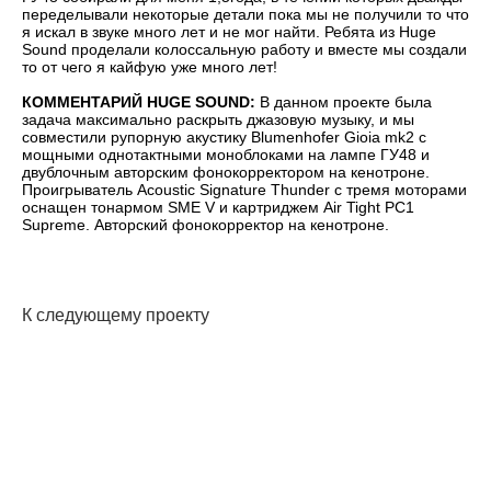
переделывали некоторые детали пока мы не получили то что
я искал в звуке много лет и не мог найти. Ребята из Huge
Sound проделали колоссальную работу и вместе мы создали
то от чего я кайфую уже много лет!
КОММЕНТАРИЙ HUGE SOUND:
В данном проекте была
задача максимально раскрыть джазовую музыку, и мы
совместили рупорную акустику Blumenhofer Gioia mk2 с
мощными однотактными моноблоками на лампе ГУ48 и
двублочным авторским фонокорректором на кенотроне.
Проигрыватель Acoustic Signature Thunder c тремя моторами
оснащен тонармом SME V и картриджем Air Tight PC1
Supreme. Авторский фонокорректор на кенотроне.
К следующему проекту