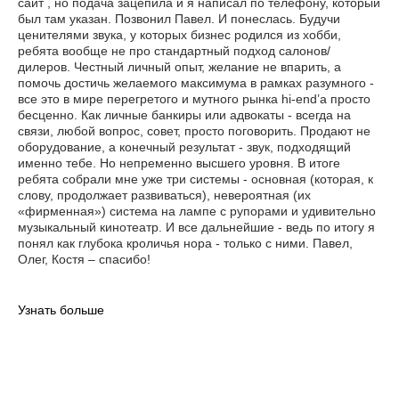
сайт , но подача зацепила и я написал по телефону, который
был там указан. Позвонил Павел. И понеслась. Будучи
ценителями звука, у которых бизнес родился из хобби,
ребята вообще не про стандартный подход салонов/
дилеров. Честный личный опыт, желание не впарить, а
помочь достичь желаемого максимума в рамках разумного -
все это в мире перегретого и мутного рынка hi-end’а просто
бесценно. Как личные банкиры или адвокаты - всегда на
связи, любой вопрос, совет, просто поговорить. Продают не
оборудование, а конечный результат - звук, подходящий
именно тебе. Но непременно высшего уровня. В итоге
ребята собрали мне уже три системы - основная (которая, к
слову, продолжает развиваться), невероятная (их
«фирменная») система на лампе с рупорами и удивительно
музыкальный кинотеатр. И все дальнейшие - ведь по итогу я
понял как глубока кроличья нора - только с ними. Павел,
Олег, Костя – спасибо!
Узнать больше