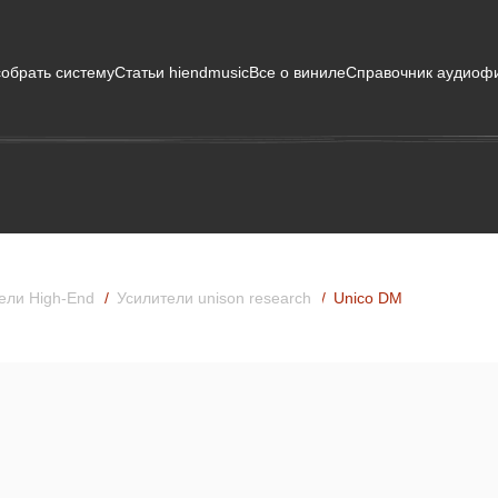
собрать систему
Статьи hiendmusic
Все о виниле
Справочник аудиоф
ели High-End
Усилители unison research
Unico DM