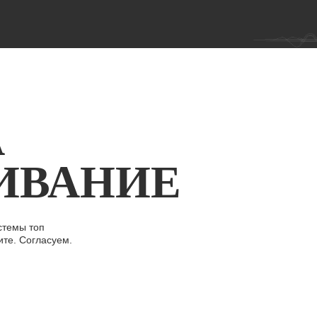
А
ИВАНИЕ
стемы топ
ите. Согласуем.