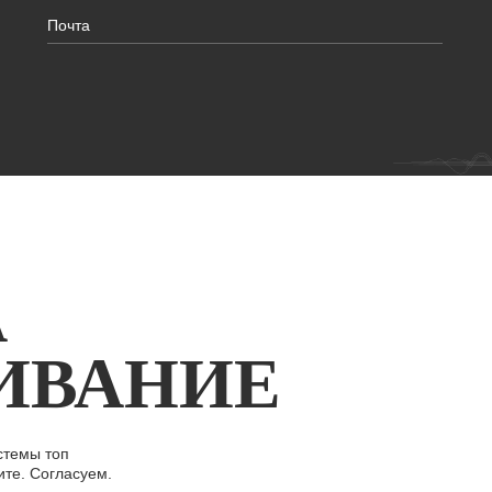
А
ИВАНИЕ
стемы топ
ите. Согласуем.