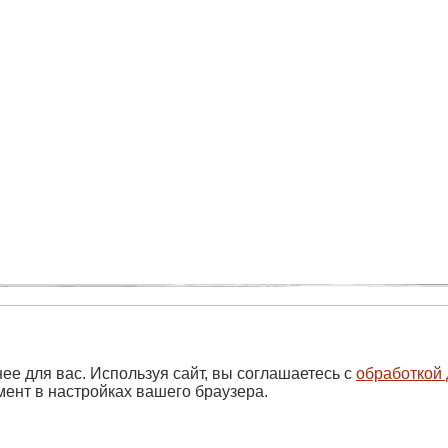
г
О компании
Собрать систему
нее для вас. Используя сайт, вы соглашаетесь с
обработкой
мент в настройках вашего браузера.
пользования файлов cookie
Разработка сайта