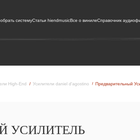
собрать систему
Статьи hiendmusic
Все о виниле
Справочник аудиоф
ели High-End
Усилители daniel d'agostino
Предварительный Уси
Й УСИЛИТЕЛЬ