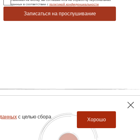
данных в соответствии с
политикой конфиденциальности
Записаться на прослушивание
Все о виниле
Контакты
 данных
с целью сбора
Хорошо
© 2026, hiendmusic.ru. все права защищены