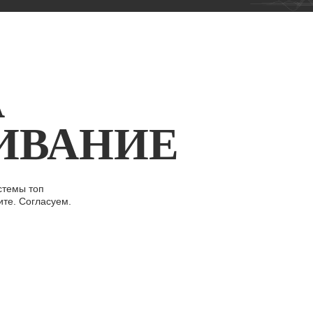
А
ИВАНИЕ
стемы топ
ите. Согласуем.