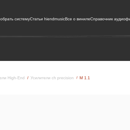
собрать систему
Статьи hiendmusic
Все о виниле
Справочник аудиоф
ели High-End
Усилители ch precision
М 1.1