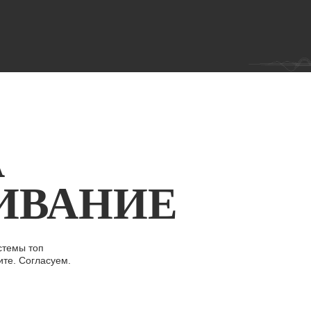
А
ИВАНИЕ
стемы топ
ите. Согласуем.