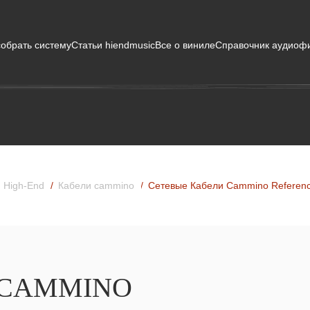
собрать систему
Статьи hiendmusic
Все о виниле
Справочник аудиоф
 High-End
Кабели cammino
Сетевые Кабели Cammino Referenc
 CAMMINO