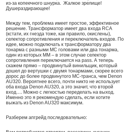
из-за копеечного шнурка. Жалкое зрелище!
Душераздирающее!
Между тем, проблема имеет простое, эффективное
решение. Трансформатор имеет два входа RCA
(кстати, их гнезда тоже, как правило, окислены),
селектор сопротивления и переключатель входов. По
идее, можно подключать к трансформатору два
тонарма с разными МС головами или два тонарма,
один из которых ММ – в этом случае селектор
сопротивления переключается на pass. А теперь
скажем прямо – продвинутый винильщик, который
дошел до вертушки с двумя тонармами, скорее всего
дорос до более продвинутого МС-транса, чем Denon
AU320. Вероятнее всего, почти никто не использует
оба входа Denon AU320, а это значит, что второй
вход…. Можно с легкостью переделать на выход.
Именно это я рекомендую сделать, если хотите
выжать из Denon AU320 максимум.
Разберем апгрейд последовательно: