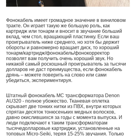
Фонокабель имеет громадное значение в виниловом
тракте. Он играет такую же большую роль, как
картридж или тонарм и вносит в звучание больший
вклад, чем стол, вращающий пластинку. Если ваш
проигрыватель ниже среднего, но хотя бы держит
обороты и равномерно вращает диск, то хороший
тонарм/картридж/фонокабель/фонокорректор
позволят вам получить очень хороший звук. Но
никакой самый роскошный проигрыватель за тысячи
долларов не даст преимущества, если фонокабель
дрянь – можете поверить на слово или сами
убедиться, экспериментируя.
Штатный фонокабель МС трансформатора Denon
AU320 - полное убожество. Тканевая оплетка
скрывает две тонких нитки из ПВХ, внутри которых
спрятан десяток тонюсеньких медных волосков,
давно окислившихся за годы с момента выпуска. И
люди подключают к таким трансформаторам
тысячедолларовые картриджи, установленные на
топовых Micro-Seiki, теряя 15-25% звучания. Только