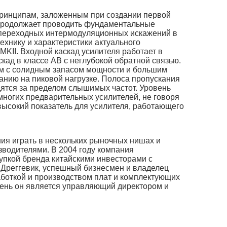
принципам, заложенным при создании первой
 продолжает проводить фундаментальные
переходных интермодуляционных искажений в
ехнику и характеристики актуального
MKII. Входной каскад усилителя работает в
скад в классе АВ с неглубокой обратной связью.
м с солидным запасом мощности и большим
анию на пиковой нагрузке. Полоса пропускания
одятся за пределом слышимых частот. Уровень
многих предварительных усилителей, не говоря
высокий показатель для усилителя, работающего
ния играть в нескольких рыночных нишах и
изводителями. В 2004 году компания
купкой бренда китайскими инвесторами с
 Дреггевик, успешный бизнесмен и владелец
аботкой и производством плат и комплектующих
ень он является управляющий директором и