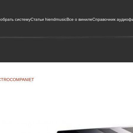
собрать систему
Статьи hiendmusic
Все о виниле
Справочник аудиоф
CTROCOMPANIET