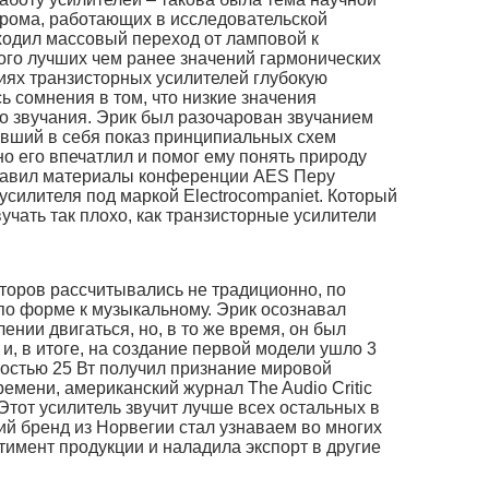
рома, работающих в исследовательской
сходил массовый переход от ламповой к
ого лучших чем ранее значений гармонических
иях транзисторных усилителей глубокую
ь сомнения в том, что низкие значения
о звучания. Эрик был разочарован звучанием
авший в себя показ принципиальных схем
о его впечатлил и помог ему понять природу
ставил материалы конференции AES Перу
усилителя под маркой Electrocompaniet. Который
учать так плохо, как транзисторные усилители
торов рассчитывались не традиционно, по
 по форме к музыкальному. Эрик осознавал
ении двигаться, но, в то же время, он был
, в итоге, на создание первой модели ушло 3
щностью 25 Вт получил признание мировой
ремени, американский журнал The Audio Critiс
 Этот усилитель звучит лучше всех остальных в
ий бренд из Норвегии стал узнаваем во многих
тимент продукции и наладила экспорт в другие