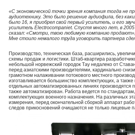
«
С экономической точки зрения компания тогда не п
аудиотехнику.
Это было решение аудиофила, без каких
было 16, я приобрел свой первый усилитель, и его зв
усилитель Electrocompaniet. Спустя много лет, в 2005
сказал: «Смотри, твою любимую компанию продают», 
Мне стоило немалого труда уговорить партнера сдела
Производство, техническая база, расширились, увелич
схемы продаж и логистики. Штаб-квартира разработчик
небольшой норвежский городок Тау недалеко от Става
перед азиатскими производителями, кардинально снизи
грамотном налаживании потокового местного производ
изготавливается большинство комплектующих, а также 
отдельных автоматизированных линиях производятся пл
также автоматизирован. Работа ведется по стандартам
комплектующих военного назначения. На различных эт
измерения, перед окончательной сборкой аппарат работ
следов прикосновений очищаются не только лице