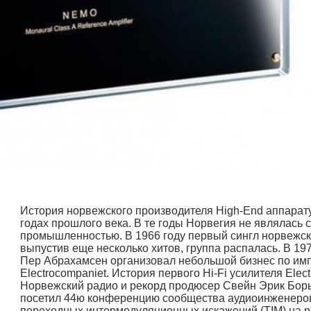
История норвежского производителя High-End аппарату
годах прошлого века. В те годы Норвегия не являлась 
промышленностью. В 1966 году первый сингл норвежско
выпустив еще несколько хитов, группа распалась. В 19
Пер Абрахамсен организовал небольшой бизнес по имп
Electrocompaniet. История первого Hi-Fi усилителя Elec
Норвежский радио и рекорд продюсер Свейн Эрик Борь
посетил 44ю конференцию сообщества аудиоинженеро
переходных интермодуляционных искажений (TIM) на ра