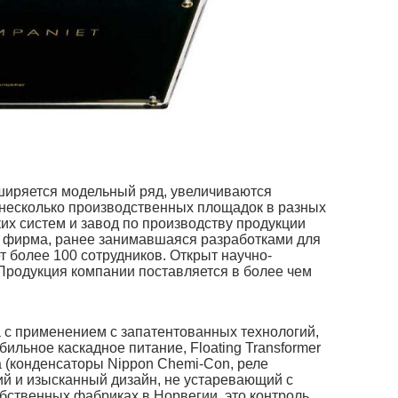
сширяется модельный ряд, увеличиваются
 несколько производственных площадок в разных
их систем и завод по производству продукции
я фирма, ранее занимавшаяся разработками для
ет более 100 сотрудников. Открыт научно-
Продукция компании поставляется в более чем
а с применением с запатентованных технологий,
ильное каскадное питание, Floating Transformer
а (конденсаторы Nippon Chemi-Con, реле
ий и изысканный дизайн, не устаревающий с
обственных фабриках в Норвегии, это контроль