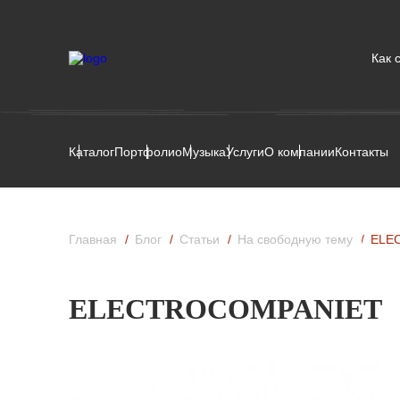
Как 
Каталог
Портфолио
Музыка
Услуги
О компании
Контакты
Главная
Блог
Статьи
На свободную тему
ELE
ELECTROCOMPANIET