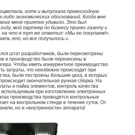
роцветала, хотя и выпускала превосходную
-либо экономических обоснований. Когда мне
учание меня приятно удивило. Это был
 году, мой партнер по бизнесу принес газету и
на что я тут же ответил: «Мы ее покупаем!».
ть это, но все получилось.».
ился штат разработчиков, были пересмотрены
ов и производство были перенесены в
нгера. Чтобы иметь конкурентное преимущество
ть затраты, что неизбежно происходит при
ства, были построены большие цеха, в которых
происходит окончательная ручная сборка. На
аты и пайка элементов, контроль качества
, используемым при изготовлении электронных
апах производства проводятся контрольные
ает на контрольном стенде в течение суток. От
вые панели, но и «внутренности» аппарата!