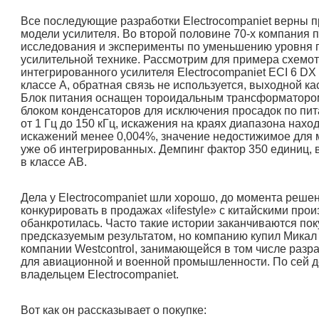
Все последующие разработки Electrocompaniet верны 
модели усилителя. Во второй половине 70-х компания
исследования и эксперименты по уменьшению уровня 
усилительной технике. Рассмотрим для примера схемот
интегрированного усилителя Electrocompaniet ECI 6 DX 
классе А, обратная связь не используется, выходной ка
Блок питания оснащен тороидальным трансформаторо
блоком конденсаторов для исключения просадок по пит
от 1 Гц до 150 кГц, искажения на краях диапазона нах
искажений менее 0,004%, значение недостижимое для 
уже об интегрированных. Демпинг фактор 350 единиц, 
в классе АВ.
Дела у Electrocompaniet шли хорошо, до момента реше
конкурировать в продажах «lifestyle» с китайскими про
обанкротилась. Часто такие истории заканчиваются по
предсказуемым результатом, но компанию купил Микал
компании Westcontrol, занимающейся в том числе разр
для авиационной и военной промышленности. По сей д
владельцем Electrocompaniet.
Вот как он рассказывает о покупке: