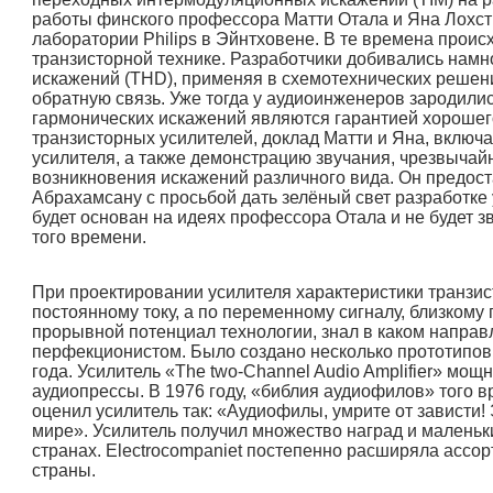
работы финского профессора Матти Отала и Яна Лохст
лаборатории Philips в Эйнтховене. В те времена прои
транзисторной технике. Разработчики добивались намн
искажений (THD), применяя в схемотехнических решен
обратную связь. Уже тогда у аудиоинженеров зародилис
гармонических искажений являются гарантией хорошег
транзисторных усилителей, доклад Матти и Яна, включ
усилителя, а также демонстрацию звучания, чрезвычайн
возникновения искажений различного вида. Он предо
Абрахамсану с просьбой дать зелёный свет разработке 
будет основан на идеях профессора Отала и не будет зв
того времени.
При проектировании усилителя характеристики транзис
постоянному току, а по переменному сигналу, близкому
прорывной потенциал технологии, знал в каком направл
перфекционистом. Было создано несколько прототипов и
года. Усилитель «The two-Channel Audio Amplifier» мо
аудиопрессы. В 1976 году, «библия аудиофилов» того в
оценил усилитель так: «Аудиофилы, умрите от зависти!
мире». Усилитель получил множество наград и маленьк
странах. Electrocompaniet постепенно расширяла ассор
страны.