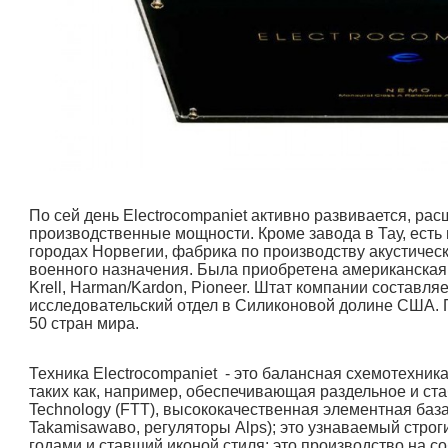
По сей день Electrocompaniet активно развивается, ра
производственные мощности. Кроме завода в Тау, есть
городах Норвегии, фабрика по производству акустическ
военного назначения. Была приобретена американска
Krell, Harman/Kardon, Pioneer. Штат компании составля
исследовательский отдел в Силиконовой долине США. 
50 стран мира.
Техника Electrocompaniet - это балансная схемотехник
таких как, например, обеспечивающая раздельное и стаб
Technology (FTT), высококачественная элементная баз
Takamisawaво, регуляторы Alps); это узнаваемый строг
годами и ставший иконой стиля; это производство на с