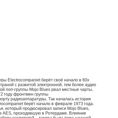
ры Electrocompaniet берёт своё начало в 60х
страной с развитой электронной, тем более аудио
й поп-группы Mojo Blues рвал местные чарты,
72 году фронтмен группы
орту радиоаппаратуры. Так началась история
trocompaniet берёт начало в феврале 1973 года.
я, который продюсировал записи Mojo Blues,
в AES, проходившую в Ротердаме. Влияние
боту усилителей – такова была тема научной