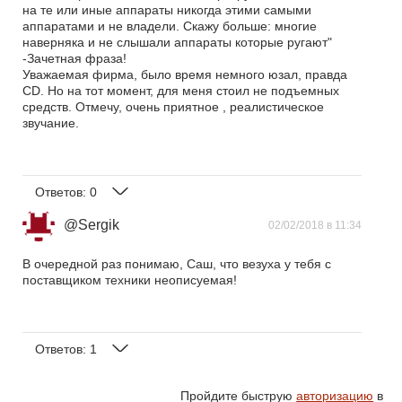
на те или иные аппараты никогда этими самыми
аппаратами и не владели. Скажу больше: многие
наверняка и не слышали аппараты которые ругают"
-Зачетная фраза!
Уважаемая фирма, было время немного юзал, правда
CD. Но на тот момент, для меня стоил не подъемных
средств. Отмечу, очень приятное , реалистическое
звучание.
Ответов:
0
@Sergik
02/02/2018 в 11:34
В очередной раз понимаю, Саш, что везуха у тебя с
поставщиком техники неописуемая!
Ответов:
1
Пройдите быструю
авторизацию
в