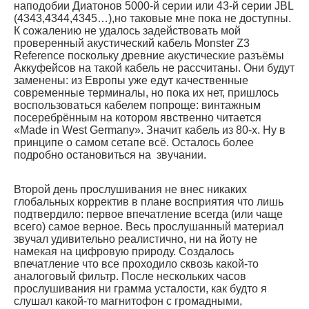
наподобии Диатонов 5000-й серии или 43-й серии JBL
(4343,4344,4345…),но таковые мне пока не доступны.
К сожалению не удалось задействовать мой
проверенный акустический кабель Monster Z3
Reference поскольку древние акустические разъёмы
Аккуфейсов на такой кабель не рассчитаны. Они будут
заменены: из Европы уже едут качественные
современные терминалы, но пока их нет, пришлось
воспользоваться кабелем попроще: винтажным
посеребрённым на котором явственно читается
«Made in West Germany». Значит кабель из 80-х. Ну в
принципе о самом сетапе всё. Осталось более
подробно остановиться на звучании.
Второй день прослушивания не внес никаких
глобальных корректив в плане восприятия что лишь
подтвердило: первое впечатление всегда (или чаще
всего) самое верное. Весь прослушанный материал
звучал удивительно реалистично, ни на йоту не
намекая на цифровую природу. Создалось
впечатление что все проходило сквозь какой-то
аналоговый фильтр. После нескольких часов
прослушивания ни грамма усталости, как будто я
слушал какой-то магнитофон с громадными,