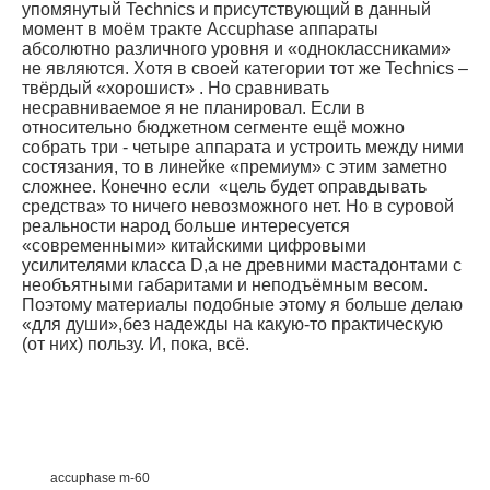
упомянутый Technics и присутствующий в данный
момент в моём тракте Accuphase аппараты
абсолютно различного уровня и «одноклассниками»
не являются. Хотя в своей категории тот же Technics –
твёрдый «хорошист» . Но сравнивать
несравниваемое я не планировал. Если в
относительно бюджетном сегменте ещё можно
собрать три - четыре аппарата и устроить между ними
состязания, то в линейке «премиум» с этим заметно
сложнее. Конечно если «цель будет оправдывать
средства» то ничего невозможного нет. Но в суровой
реальности народ больше интересуется
«современными» китайскими цифровыми
усилителями класса D,а не древними мастадонтами с
необъятными габаритами и неподъёмным весом.
Поэтому материалы подобные этому я больше делаю
«для души»,без надежды на какую-то практическую
(от них) пользу. И, пока, всё.
accuphase m-60