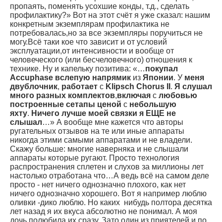
пропаять, поменять усохшие конды, т.д., сделать
профилактику?» Вот на этот счёт я уже сказал: нашим
конкретным экземплярам профилактика не
потребовалась,но за все экземпляры поручиться не
могу.Всё таки кое что зависит и от условий
эксплуатации,от интенсивности и вообще от
человеческого (или бесчеловечного) отношения к
технике. Ну и капельку позитива: «…
покупал
Accuphase вслепую напрямик
из
Японии
. У
меня
двублочник
,
работает
с
Klipsch Chorus II
.
Я слушал
много разных комплектов
,
включая
с
любовью
построенные сетапы ценой
с
небольшую
яхту
.
Ничего лучше моей связки я ЕЩЕ не
слышал
…» А вообще мне кажется что авторы
ругательных отзывов на те или иные аппараты
никогда этими самыми аппаратами и не владели.
Скажу больше: многие наверняка и не слышали
аппараты которые ругают. Просто технология
распространения сплетен и слухов за миллионы лет
настолько отработана что…А ведь всё на самом деле
просто - нет ничего однозначно плохого, как нет
ничего однозначно хорошего. Вот я например люблю
оливки -дико люблю. Но каких нибудь полтора десятка
лет назад я их вкуса абсолютно не понимал. А моя
дочь полюбила их сразу. Зато один из приятелей и по