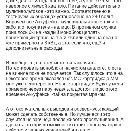
даже для 2018 года вполне себе, а уж в 1975-м этого
наверное с лихвой хватало. Питание действительно
мультивольтовое - это важно. Соответственно в
тестируемых образцах установлено на 240 вольт.
Впрочем все Аккуфейсы мультивольтажные так что
забота о покупателе - налицо. В противном случае
пришлось бы на каждый моноблок цеплять
понижающий транс на 1,5-2 кВт или один на оба но
уже примерно на 3 кВт., а это, если что, ещё и
дополнительные расходы.
И,вообще-то, на этом можно и закончить.
Потестировать моноблоки на чистом аналоге,то есть
на виниле пока не получается. Так случилось что я на
некоторое время оказался без МС-картриджа,а ММ
мне уже неинтересно. Новые картриджи будут у меня
примерно через пару недель, а достоят ли до этого
времени Аккуфейсы -тайна покрытая мраком.
А от окончательных выводов я воздержусь: каждый
может сделать собственные. Но лучше если это
случится не заочно,а после живого прослушивания. А
сделать это (при возможности) стоит-«вовлекатор» в
действо у данных усилителей что надо.