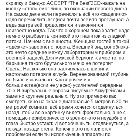
скрипку и банджо.ACCEPT “The Best”2CD-нажать на
кнопку «стоп» смог лишь по окончании первого диска.
На самом деле если перечислять всё что «зацепило»
надо перечислить все(или почти все)что прослушал. А
ведь завтра всё продолжится и закончится
неизвестно когда. Так что о хорошем пока хватит, надо
немного разбавить критикой этот напиток из сладкой
патоки. Начнем с внешности. Женщина гостей в такой
«одёжке» завернет с порога. Внешний вид моноблока-
это нечто среднее между лабораторным прибором и
военной рацией. Для мужской берлоги -самое то, но
барышня такого брутального мачо не потерпит.
Сцена. Насколько она раскинулась в ширину,
настолько потеряла вглубь. Вернее значимой глубины
не было изначально. Как впрочем и у
большинства(если не у всех) усилителей середины
70-х.И виртуальные образы рисуемые Аккуфейсами
заметно крупнее реальных. Ну это примерно как
смотреть кино на экране диагональю 5 метров в 20-ти
метровой комнате: всё время хочется отодвинуться
назад чтобы всю картинку видеть фронтально, а не с
помощью периферического зрения -это и неудобно и
глаза быстро устают. И вот хочешь ты отодвинуться, а
некуда: позади стена. Конечно это не является
проблемой если ты используешь аппараты по