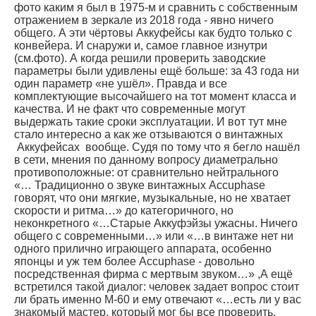
фото каким я был в 1975-м и сравнить с собственным
отражением в зеркале из 2018 года - явно ничего
общего. А эти чёртовы Аккуфейсы как будто только с
конвейера. И снаружи и, самое главное изнутри
(см.фото). А когда решили проверить заводские
параметры были удивлены ещё больше: за 43 года ни
один параметр «не ушёл». Правда и все
комплектующие высочайшего на тот момент класса и
качества. И не факт что современные могут
выдержать такие сроки эксплуатации. И вот тут мне
стало интересно а как же отзываются о винтажных
Аккуфейсах вообще. Судя по тому что я бегло нашёл
в сети, мнения по данному вопросу диаметрально
противоположные: от сравнительно нейтрального
«… Традиционно о звуке винтажных Accuphase
говорят, что они мягкие, музыкальные, но не хватает
скорости и ритма…» до категоричного, но
неконкретного «…Старые Аккуфэйзы ужасны. Ничего
общего с современными…» или «…в винтаже нет ни
одного прилично играющего аппарата, особенно
японцы и уж тем более Accuphase - довольно
посредственная фирма с мертвым звуком…» ,А ещё
встретился такой диалог: человек задает вопрос стоит
ли брать именно М-60 и ему отвечают «…есть ли у вас
знакомый мастер, который мог бы все проверить,