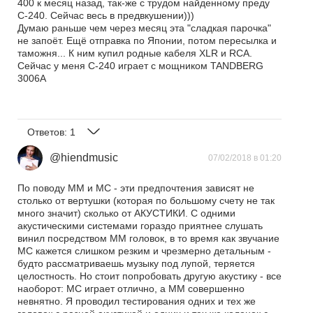
400 к месяц назад, так-же с трудом найденному преду
С-240. Сейчас весь в предвкушении)))
Думаю раньше чем через месяц эта "сладкая парочка"
не запоёт. Ещё отправка по Японии, потом пересылка и
таможня... К ним купил родные кабеля XLR и RCA.
Сейчас у меня C-240 играет с мощником TANDBERG
3006A
Ответов:
1
@hiendmusic
07/02/2018 в 01:20
По поводу ММ и МС - эти предпочтения зависят не
столько от вертушки (которая по большому счету не так
много значит) сколько от АКУСТИКИ. С одними
акустическими системами гораздо приятнее слушать
винил посредством ММ головок, в то время как звучание
МС кажется слишком резким и чрезмерно детальным -
будто рассматриваешь музыку под лупой, теряется
целостность. Но стоит попробовать другую акустику - все
наоборот: МС играет отлично, а ММ совершенно
невнятно. Я проводил тестирования одних и тех же