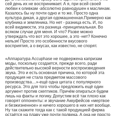
сей день их не воспринимает. А я, при всей своей
любви к оливкам -абсолютно равнодушен к маслинам.
Казалось бы ну почти одно и то же. Просто одна
культура дикая, а другая одомашненная.Примерно как
клубника и земляника. Но нет - разница есть. И, по
всей видимости, эта разница -принципиальная. Во
всяком случае для меня. И что? Разве можно
утверждать что вот это хорошее, а это -нет? Конечно
нельзя! Просто это особенности вкусового
восприятия, а о вкусах, как известно, не спорят.
«Аппаратура Accuphase не подвержена капризам
моды, поскольку создается, прежде всего, ради
действительно высокой верности воспроизведения
звука. Это и есть основная причина, по которой эта
продукция не стала предметом массового
производства…»-ещё одна цитата с популярного
ресурса. Это для того чтобы предложить ещё один
аргумент против скептиков. Причём опираться будем
лишь на факты и логику. Допустим всё так плохо как
говорят оппоненты: и звучание Аккуфейсов «мертвое
и безжизненное» и ничего хорошего в них нет вообще.
Ну так скажите тогда как с такой продукцией фирма
остаётся на плаву уже почти полвека. А она не просто