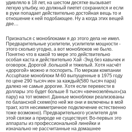
удивляло в 18 лет, на шестом десятке вызывает
легкую улыбку, но должный пиетет сохранился и если
в руки попадает действительно достойная вещь то и
отношение к ней подобающее. Ну а когда этих вещей
две…
Признаться с моноблоками я до этого дела не имел.
Предварительные усилители, усилители мощности -
этого сколько угодно, а вот моноблоков не было.
Понятно что в какой то мере это действительно
особая каста и действительно Хай -Энд без кавычек и
оговорок. Дорогой ,большой и тяжелый. Хотя насчёт
«дорогой» можно и поспорить. По меркам компании
Accuphase моноблоки М-60 выпущенные в 1975 году
по цене 290 тысяч иен за каждый(580 тысяч пара)
далеко не самые дорогие. Хотя если перевести в
доллары это будет больше 8 тысяч «вечнозелёных»(за
пару) на тот момент. Данные моноблоки реализованы
по балансной схеме(по ней же они и включены в мой
тракт, хотя несимметричное подключение естественно
тоже возможно). Предварительного усилителя для
этой связки а природе не существует. Во-первых это
аппараты из профессиональной линейки и
изначально не рассчитанные на домашнее