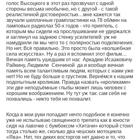
голос Высоцкого в этот раз прозвучал с одной
стороны весьма необычно, но с другой - с такой
реалистичной достоверностью…мне кажется так
звучали шеллачные грампластинки на 78 об/мин на
ламповых радиолах 50-х годов - что приятель, с
которым мы сидели на прослушивании не удержался
и заглянул на заднюю стенку усилителей: уж не
намудрили ли мы чего то с полярностью подключения.
Но нет. Всё правильно. Это просто была «волшебная
сила искусства». Ну а раз я вспомнил этот фильм…
Вечная память ушедшим от нас Аркадию Исааковичу
Райкину, Людмиле Сенчиной да и вообще вечная
память всем талантливым людям, которых с нами уже
нет! Но не буду больше о грустном. Вернёмся к нашим
подопытным кроликам. Правда назвать «кроликами»
эти две неподъёмные глыбы может лишь человек с
хорошим воображением. Ну тут уж так: сам себя не
похвалишь - никто тебя не похвалит.
Когда в мои руки попадает нечто подобное я конечно
уже не испытываю священного трепета как в юности
сидя на лавочке с бумбоксом «Хитачи» который стоил
тогда столько же, сколько два чешских мотоцикла
«Ява». Нет, тех диких восторгов нет давно и то, что