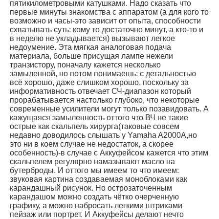
пятикилометровыми катушками. Надо сказать что
первые минуты знакомства с аппаратом (а для кого то
возможно и часы-это зависит от опыта, способности
схватывать суть: кому то достаточно минут, а кто-то и
в неделю не укладывается) вызывают легкое
недоумение. Эта мягкая аналоговая подача
материала, больше присущая лампе нежели
транзистору, поначалу кажется несколько
замыленной, но потом понимаешь: с детальностью
всё хорошо, даже слишком хорошо, поскольку за
информативность отвечает СЧ-диапазон который
прорабатывается настолько глубоко, что некоторые
современные усилители могут только позавидовать. А
кажущаяся замыленность оттого что ВЧ не такие
острые как скальпель хирурга(таковые совсем
недавно доводилось слышать у Yamaha A2000A,но
это ни в коем случае не недостаток, а скорее
особенность)-в случае с Аккуфейсом кажется что этим
скальпелем регулярно намазывают масло на
бутерброды. И оттого мы имеем то что имеем:
звуковая картина создаваемая моноблоками как
карандашный рисунок. Но острозаточенным
карандашом можно создать чётко очерченную
графику, а можно набросать легкими штрихами
пейзаж или портрет. И Аккуфейсы делают нечто