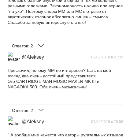
головок с разной акустикой и одних и тех же колонок с
разными головками. Закономерность налицо или вернее
"на ухо". Поэтому споры ММ или МС в отрыве от
акустических колонок абсолютно лишены смысла.
Спасибо за новую интересную статью!
Ответов:
2
@Aleksey
02/02/2018 в 21:33
Проскочил, почему ММ не интересен? Есть на мой
взгляд два очень достойный представителя.
Это CARTRIDGE MAN MUSIC MAKER MK III и
NAGAOKA 500. Оба очень музыкальны!
Ответов:
2
@Aleksey
02/02/2018 в 20:58
" А вообще мне кажется что авторы ругательных отзывов