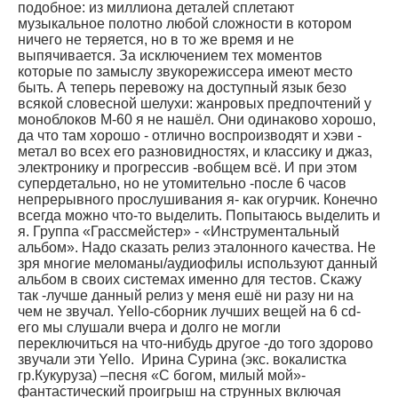
подобное: из миллиона деталей сплетают
музыкальное полотно любой сложности в котором
ничего не теряется, но в то же время и не
выпячивается. За исключением тех моментов
которые по замыслу звукорежиссера имеют место
быть. А теперь перевожу на доступный язык безо
всякой словесной шелухи: жанровых предпочтений у
моноблоков М-60 я не нашёл. Они одинаково хорошо,
да что там хорошо - отлично воспроизводят и хэви -
метал во всех его разновидностях, и классику и джаз,
электронику и прогрессив -вобщем всё. И при этом
супердетально, но не утомительно -после 6 часов
непрерывного прослушивания я- как огурчик. Конечно
всегда можно что-то выделить. Попытаюсь выделить и
я. Группа «Грассмейстер» - «Инструментальный
альбом». Надо сказать релиз эталонного качества. Не
зря многие меломаны/аудиофилы используют данный
альбом в своих системах именно для тестов. Скажу
так -лучше данный релиз у меня ешё ни разу ни на
чем не звучал. Yello-сборник лучших вещей на 6 cd-
его мы слушали вчера и долго не могли
переключиться на что-нибудь другое -до того здорово
звучали эти Yello. Ирина Сурина (экс. вокалистка
гр.Кукуруза) –песня «С богом, милый мой»-
фантастический проигрыш на струнных включая