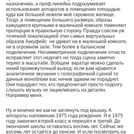
назначению, а проф.линейка подразумевает
использование аппаратов в помещении площадью
куда как большей нежели моё скромное жилище.
Тогда ,в помещении большего размера, образы
кажущиеся крупными в маленькой комнате поменяют
пропорции в правильную сторону. Правда совсем уж
точечной локализацией этих самых виртуальных
образов Аккуфейс не удивит ни в маленькой комнате,
ни в огромном зале. Тем более в балансном
подключении. Несимметричное подключение отчасти
исправляет этот недочёт, но тогда сцена заметно
теряет в масштабе. Вобщем вкратце можно сделать
некий промежуточный вывод: если вам нравится
аналитичное звучание с голографичной сценой то
данные моноблоки вас ничем эдаким не порадуют.
Они порадуют тех, кто предпочитает просто подолгу
слушать музыку не зацикливаясь на деталях.
Например меня.
Ну и конечно же как не заглянуть под крышку. А
аппараты напоминаю 1975 года рождения. Я в 1975
году закончил второй класс и перешёл в третий. До
окончания школы оставалось восемь лет. Сейчас же
восемь лет остаётся до пенсии. И если посмотреть на