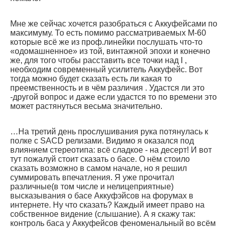
Мне же сейчас хочется разобраться с Аккуфейсами по
максимуму. То есть помимо рассматриваемых М-60
которые всё же из проф.линейки послушать что-то
«одомашненное» из той, винтажной эпохи и конечно
же, для того чтобы расставить все точки над I ,
необходим современный усилитель Аккуфейс. Вот
тогда можно будет сказать есть ли какая то
преемственность и в чём различия . Удастся ли это
-другой вопрос и даже если удастся то по времени это
может растянуться весьма значительно.
…На третий день прослушивания рука потянулась к
полке с SACD релизами. Видимо я оказался под
влиянием стереотипа: всё сладкое - на десерт! И вот
тут пожалуй стоит сказать о басе. О нём стоило
сказать возможно в самом начале, но я решил
суммировать впечатления. Я уже прочитал
различные(в том числе и нелицеприятные)
высказывания о басе Аккуфэйсов на форумах в
интернете. Ну что сказать? Каждый имеет право на
собственное видение (слышание). А я скажу так:
контроль баса у Аккуфейсов феноменальный во всём