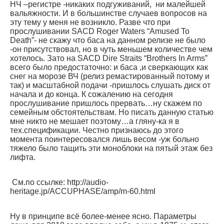
НЧ –регистре -никаких подгуживаний, ни малейшей
вальяжности. И в большинстве случаев вопросов на
эту тему у меня не возникло. Разве что при
прослушивании SACD Roger Waters “Amused To
Death”- не скажу что баса на данном релизе не было
-он присутствовал, но в чуть меньшем количестве чем
хотелось. Зато на SACD Dire Straits “Brothers In Arms”
всего было предостаточно: и баса ,и сверкающих как
снег на морозе ВЧ (релиз ремастированный потому и
так) и масштабной подачи -пришлось слушать диск от
начала и до конца. К сожалению на сегодня
прослушивание пришлось прервать…ну скажем по
семейным обстоятельствам. Но писать данную статью
мне никто не мешает поэтому…а гляну-ка я в
тех.спецификации. Честно признаюсь до этого
момента поинтересовался лишь весом -уж больно
тяжело было тащить эти моноблоки на пятый этаж без
лифта.
См.по ссылке: http://audio-
heritage.jp/ACCUPHASE/amp/m-60.html
Ну в принципе всё более-менее ясно. Параметры