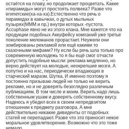
остаётся на плаву, но продолжает процветать. Какие
«пирамиды» могут простоять полвека? Разве что
египетские(ха-ха-ха).Естественно что речь о
пирамидах в кавычках, о дутых мыльных
пузырях(МММ и пр.) внутри которых -пустота.
Accuphase явно не из этого клана. Мне кажется что на
продукции подобных Аккуфейсу компаний уже третье
поколение меломанов прорастает. Неужели они
зомбированы рекламой или ещё какими то
сказочными мифами? Ну если бы речь шла только про
современную молодежь то я бы ещё смог отчасти
допустить подобные мысли: реклама медленно, но
верно действует на молодые, неокрепшие мозги. А
попутно и на нас, периодически впадающих в
старческий маразм. Шутка. И именно поэтому я
постоянно призываю людей не только не верить
рекламе, но и не доверять безоглядно различным
публикациям. В том числе и моим. Верить надо лишь
собственным ушам и доверять собственному вкусу.
Надеюсь я убедил всех в своем непредвзятом
отношении к предмету разговора. А мне
действительно никакие дивиденты от подобных
статей не перепадают. Разве что это приносит некое
моральное удовлетворение. Возможно что это тоже
немало.