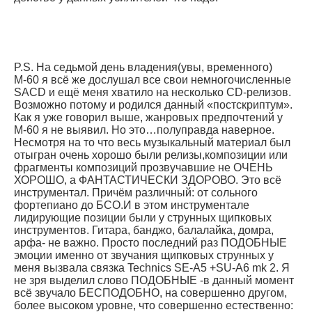
P.S. На седьмой день владения(увы, временного)
М-60 я всё же дослушал все свои немногочисленные
SACD и ещё меня хватило на несколько CD-релизов.
Возможно потому и родился данный «постскриптум».
Как я уже говорил выше, жанровых предпочтений у
М-60 я не выявил. Но это…полуправда наверное.
Несмотря на то что весь музыкальный материал был
отыгран очень хорошо были релизы,композиции или
фрагменты композиций прозвучавшие не ОЧЕНЬ
ХОРОШО, а ФАНТАСТИЧЕСКИ ЗДОРОВО. Это всё
инструментал. Причём различный: от сольного
фортепиано до БСО.И в этом инструментале
лидирующие позиции были у струнных щипковых
инструментов. Гитара, банджо, балалайка, домра,
арфа- не важно. Просто последний раз ПОДОБНЫЕ
эмоции именно от звучания щипковых струнных у
меня вызвала связка Technics SE-A5 +SU-A6 mk 2. Я
не зря выделил слово ПОДОБНЫЕ -в данный момент
всё звучало БЕСПОДОБНО, на совершенно другом,
более высоком уровне, что совершенно естественно: