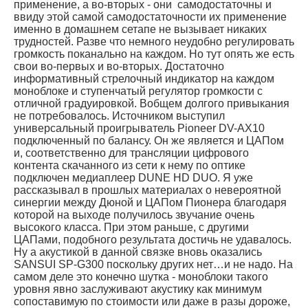
применение, а во-вторых - они самодостаточны и
ввиду этой самой самодостаточности их применение
именно в домашнем сетапе не вызывает никаких
трудностей. Разве что немного неудобно регулировать
громкость поканально на каждом. Но тут опять же есть
свои во-первых и во-вторых. Достаточно
информативный стрелочный индикатор на каждом
моноблоке и ступенчатый регулятор громкости с
отличной градуировкой. Вобщем долгого привыкания
не потребовалось. Источником выступил
универсальный проигрыватель Pioneer DV-AX10
подключенный по балансу. Он же является и ЦАПом
и, соответственно для трансляции цифрового
контента скачанного из сети к нему по оптике
подключен медиаплеер DUNE HD DUO. Я уже
рассказывал в прошлых материалах о невероятной
синергии между Дюной и ЦАПом Пионера благодаря
которой на выходе получилось звучание очень
высокого класса. При этом раньше, с другими
ЦАПами, подобного результата достичь не удавалось.
Ну а акустикой в данной связке вновь оказались
SANSUI SP-G300 поскольку других нет…и не надо. На
самом деле это конечно шутка - моноблоки такого
уровня явно заслуживают акустику как минимум
сопоставимую по стоимости или даже в разы дороже,