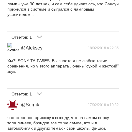
лампы уже 30 лет как, и сам себе удивляюсь, что Сансуи
прижился в системе и сыгрался с ламповым
усилителем...
Ответов:
1
@Aleksey
18/02/2018 в 22:35
Хм?! SONY TA-FA5ES, Вы знаете я не люблю такие
сравнения, но у этого аппарата , очень "сухой и жесткий"
звук.
Ответов:
1
@Sergik
17/02/2018 в 10:32
я постепенно прихожу к выводу, что на самом верху
топа линеек, брэндов все то же самое, что и в
автомобилях и других темах - свои школы, фишки,