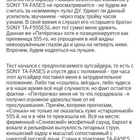
SONY TA-FA5ES не просматривается - не будем же
считать за «изюминку» пульт ДУ. Удивит ли данный
усилитель звучанием - через пару тройку часов
узнаем. В своё время я слушал его «старшего брата»
SONY TA-F555ESL-вот тот сумел меня удивить.
Данная же «Пятёрочка» хотя и позиционируется как
преемница 555-го, но упрощения в ней видны
невооружённым глазом да и цена на четверть ниже.
Впрочем, будем надеяться на лучшее.
Тест начался с предполагаемого аутсайдера, то есть с
SONY TA-FA5ES и спустя два с половиной - три часа
этот аутсайдер поставил меня в затруднительное
положение. Либо так «сошлись звёзды», либо чудеса
и в наше время всё ещё случаются, но факт остаётся
фактом - «Пятёрочка» меня не то что порадовала - я
получил огромное удовольствие от её
прослушивания. Причём, вопреки прогнозам,
«Сонька» не только не оказалась хуже «старшенькой»
555-й, но и в чём то превзошла её. Всё на месте:
фирменный «Соневский» мосфетный саунд, бархат в
вокале и рельефная выпуклость гитарных струн,
юношеский задор и масштаб сопоставимый с
широтой русской души. Сцена в трактовке TA-FA5ES