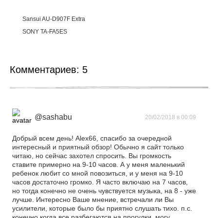
Sansui AU-D907F Extra
SONY TA-FA5ES
Комментариев:
5
@sashabu
20/02/2018 в 00:09
Добрый всем день! Alex66, спасибо за очередной
интересный и приятный обзор! Обычно я сайт только
читаю, но сейчас захотел спросить. Вы громкость
ставите примерно на 9-10 часов. А у меня маленький
ребенок любит со мной повозиться, и у меня на 9-10
часов достаточно громко. Я часто включаю на 7 часов,
но тогда конечно не очень чувствуется музыка, на 8 - уже
лучше. Интересно Ваше мнение, встречали ли Вы
усилители, которые было бы приятно слушать тихо. п.с.
конечно когда все разбегаются на прогулки, могу