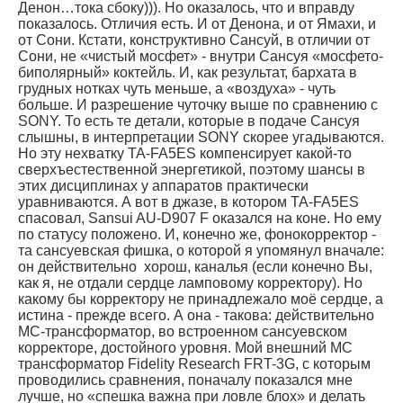
Денон…тока сбоку))). Но оказалось, что и вправду
показалось. Отличия есть. И от Денона, и от Ямахи, и
от Сони. Кстати, конструктивно Сансуй, в отличии от
Сони, не «чистый мосфет» - внутри Сансуя «мосфето-
биполярный» коктейль. И, как результат, бархата в
грудных нотках чуть меньше, а «воздуха» - чуть
больше. И разрешение чуточку выше по сравнению с
SONY. То есть те детали, которые в подаче Сансуя
слышны, в интерпретации SONY скорее угадываются.
Но эту нехватку TA-FA5ES компенсирует какой-то
сверхъестественной энергетикой, поэтому шансы в
этих дисциплинах у аппаратов практически
уравниваются. А вот в джазе, в котором TA-FA5ES
спасовал, Sansui AU-D907 F оказался на коне. Но ему
по статусу положено. И, конечно же, фонокорректор -
та сансуевская фишка, о которой я упомянул вначале:
он действительно хорош, каналья (если конечно Вы,
как я, не отдали сердце ламповому корректору). Но
какому бы корректору не принадлежало моё сердце, а
истина - прежде всего. А она - такова: действительно
МС-трансформатор, во встроенном сансуевском
корректоре, достойного уровня. Мой внешний MC
трансформатор Fidelity Research FRT-3G, с которым
проводились сравнения, поначалу показался мне
лучше, но «спешка важна при ловле блох» и делать