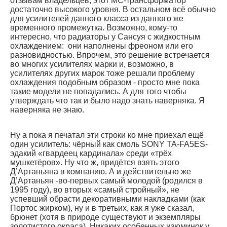
отзывам владельцев, этот МС-трансформатор
достаточно высокого уровня. В остальном всё обычно
для усилителей данного класса из данного же
временного промежутка. Возможно, кому-то
интересно, что радиаторы у Сансуя с жидкостным
охлаждением: они наполнены фреоном или его
разновидностью. Впрочем, это решение встречается
во многих усилителях марки и, возможно, в
усилителях других марок тоже решали проблему
охлаждения подобным образом - просто мне пока
такие модели не попадались. А для того чтобы
утверждать что так и было надо знать наверняка. Я
наверняка не знаю.
Ну а пока я печатал эти строки ко мне приехал ещё
один усилитель: чёрный как смоль SONY TA-FA5ES-
эдакий «гвардеец кардинала» среди «трёх
мушкетёров». Ну что ж, придётся взять этого
Д’Артаньяна в компанию. А и действительно же
Д’Артаньян -во-первых самый молодой (родился в
1995 году), во вторых «самый стройный», не
успевший обрасти декоративными накладками (как
Портос жирком), ну и в третьих, как я уже сказал,
брюнет (хотя в природе существуют и экземпляры
золотистого окраса). Никаких особенных изюминок у