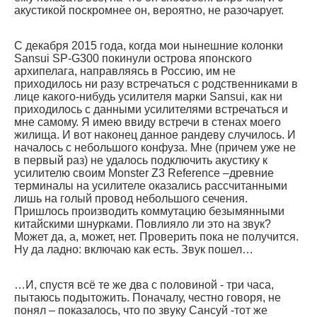
акустикой поскромнее он, вероятно, не разочарует.
С декабря 2015 года, когда мои нынешние колонки
Sansui SP-G300 покинули острова японского
архипелага, направляясь в Россию, им не
приходилось ни разу встречаться с родственниками в
лице какого-нибудь усилителя марки Sansui, как ни
приходилось с данными усилителями встречаться и
мне самому. Я имею ввиду встречи в стенах моего
жилища. И вот наконец данное рандеву случилось. И
началось с небольшого конфуза. Мне (причем уже не
в первый раз) не удалось подключить акустику к
усилителю своим Monster Z3 Reference –древние
терминалы на усилителе оказались рассчитанными
лишь на голый провод небольшого сечения.
Пришлось производить коммутацию безымянными
китайскими шнурками. Повлияло ли это на звук?
Может да, а, может, нет. Проверить пока не получится.
Ну да ладно: включаю как есть. Звук пошел…
…И, спустя всё те же два с половиной - три часа,
пытаюсь подытожить. Поначалу, честно говоря, не
понял – показалось, что по звуку Сансуй -тот же