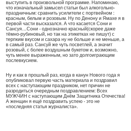
выступить в произвольной программе. Напоминаю,
что изначальный замысел статьи был алкогольно-
праздничным: сравнить усилители с портвейном :
красным, белым и розовым. Ну по Денону и Ямахе я в
первой части высказался. А что касается Сони и
Сансуя…Сони - однозначно красный(скорее даже
тёмно-рубиновый, но так на этикетках не пишут) с
терпким вкусом и сахара ну не больше и не меньше, а
в самый раз. Сансуй же чуть посветлей, а значит
розовый, с более воздушным букетом и, возможно,
чуть менее выраженным, но зато долгоиграющим
послевкусием.
Ну и как в прошлый раз, когда в канун Нового года я
опубликовал первую часть материала и поздравил
всех с наступающим праздником, нет причин не
разродиться очередным поздравлением: Всех
МУЖЧИН с наступающим Днём Защитника Отечества!
А женщин я ещё поздравить успею - это не
«последняя статья журналиста».