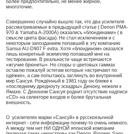
более предпочтительно, не менее жирное,
многоточие.
Совершенно случайно вышло так, что два усилителя
рассматриваемые в предыдущей статье ( Denon PMA-
970 & Yamaha A-2000A) оказались «блондинами» ( в
смысле цвета фасада). Не стал исключением и с
некоторым запозданием попавший в эту компанию
Sansui AU-D907 F extra. Хотя «блондином» оказался
лишь конкретный экземпляр попавший мне на
тестирование. В реальности чаще встречаются
«жгучие брюнеты». Но споры о цветовых гаммах
оставлю пожалуй эстетам которые «встречают по
одёжке», а сам попытаюсь заглянуть во внутренний
мир Сансуя. Рождённый в 1981 году он ближе к
«последнему дредноуту эскадры» Денону, нежели к
Ямахе. С Деноном Сансуя роднит отсутствие надписи
«CD» на селекторе входов и более брутальная
внешность.
О усилителях марки «Сансуй» в русскоязычной
интернет - сети информации почему-то очень немного.
А между тем нет НИ ОДНОЙ японской компании
(включая таких «монстров» как Denon, Pioneer, Sony,