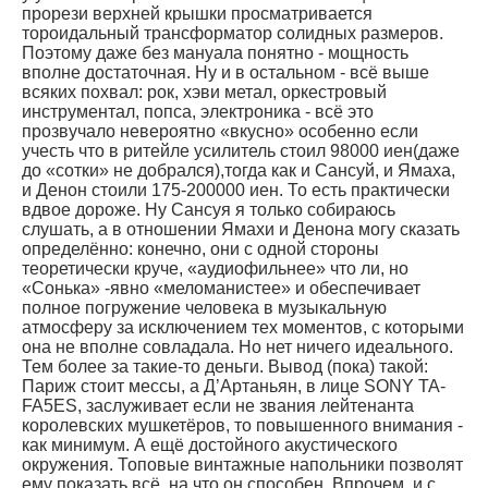
прорези верхней крышки просматривается
тороидальный трансформатор солидных размеров.
Поэтому даже без мануала понятно - мощность
вполне достаточная. Ну и в остальном - всё выше
всяких похвал: рок, хэви метал, оркестровый
инструментал, попса, электроника - всё это
прозвучало невероятно «вкусно» особенно если
учесть что в ритейле усилитель стоил 98000 иен(даже
до «сотки» не добрался),тогда как и Сансуй, и Ямаха,
и Денон стоили 175-200000 иен. То есть практически
вдвое дороже. Ну Сансуя я только собираюсь
слушать, а в отношении Ямахи и Денона могу сказать
определённо: конечно, они с одной стороны
теоретически круче, «аудиофильнее» что ли, но
«Сонька» -явно «меломанистее» и обеспечивает
полное погружение человека в музыкальную
атмосферу за исключением тех моментов, с которыми
она не вполне совладала. Но нет ничего идеального.
Тем более за такие-то деньги. Вывод (пока) такой:
Париж стоит мессы, а Д’Артаньян, в лице SONY TA-
FA5ES, заслуживает если не звания лейтенанта
королевских мушкетёров, то повышенного внимания -
как минимум. А ещё достойного акустического
окружения. Топовые винтажные напольники позволят
ему показать всё, на что он способен. Впрочем, и с