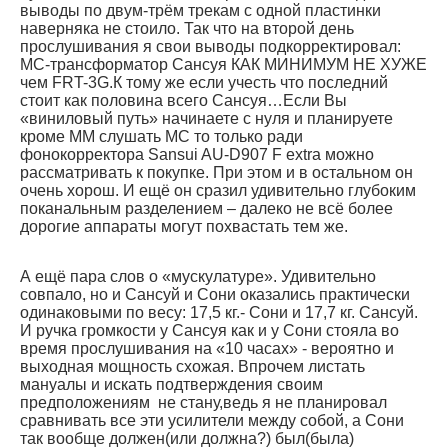
выводы по двум-трём трекам с одной пластинки
наверняка не стоило. Так что на второй день
прослушивания я свои выводы подкорректировал:
МС-трансформатор Сансуя КАК МИНИМУМ НЕ ХУЖЕ
чем FRT-3G.К тому же если учесть что последний
стоит как половина всего Сансуя…Если Вы
«виниловый путь» начинаете с нуля и планируете
кроме ММ слушать МС то только ради
фонокорректора Sansui AU-D907 F extra можно
рассматривать к покупке. При этом и в остальном он
очень хорош. И ещё он сразил удивительно глубоким
поканальным разделением – далеко не всё более
дорогие аппараты могут похвастать тем же.
А ещё пара слов о «мускулатуре». Удивительно
совпало, но и Сансуй и Сони оказались практически
одинаковыми по весу: 17,5 кг.- Сони и 17,7 кг. Сансуй.
И ручка громкости у Сансуя как и у Сони стояла во
время прослушивания на «10 часах» - вероятно и
выходная мощность схожая. Впрочем листать
мануалы и искать подтверждения своим
предположениям не стану,ведь я не планировал
сравнивать все эти усилители между собой, а Сони
так вообще должен(или должна?) был(была)