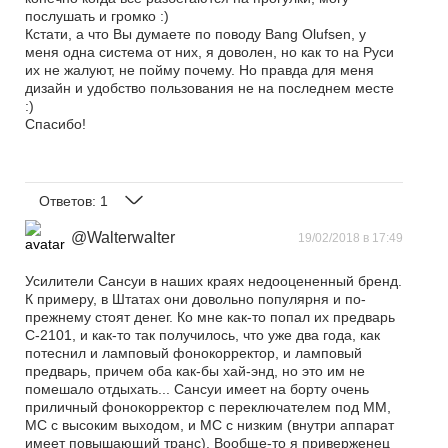
послушать и громко :)
Кстати, а что Вы думаете по поводу Bang Olufsen, у
меня одна система от них, я доволен, но как то на Руси
их не жалуют, не пойму почему. Но правда для меня
дизайн и удобство пользования не на последнем месте
:)
Спасибо!
Ответов:
1
@Walterwalter
19/02/2018 в 17:49
Усилители Сансуи в наших краях недооцененный бренд.
К примеру, в Штатах они довольно популярня и по-
прежнему стоят денег. Ко мне как-то попал их предварь
С-2101, и как-то так получилось, что уже два года, как
потеснил и ламповый фонокорректор, и ламповый
предварь, причем оба как-бы хай-энд, но это им не
помешало отдыхать... Сансуи имеет на борту очень
приличный фонокорректор с переключателем под ММ,
МС с высоким выходом, и МС с низким (внутри аппарат
имеет повышающий транс). Вообще-то я приверженец