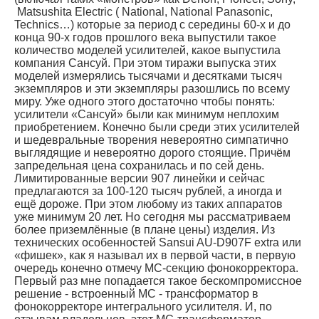
Matsushita Electric ( National, National Panasonic,
Technics…) которые за период с середины 60-х и до
конца 90-х годов прошлого века выпустили такое
количество моделей усилителей, какое выпустила
компания Сансуй. При этом тиражи выпуска этих
моделей измерялись тысячами и десятками тысяч
экземпляров и эти экземпляры разошлись по всему
миру. Уже одного этого достаточно чтобы понять:
усилители «Сансуй» были как минимум неплохим
приобретением. Конечно были среди этих усилителей
и шедевральные творения невероятно симпатично
выглядящие и невероятно дорого стоящие. Причём
запредельная цена сохранилась и по сей день.
Лимитированные версии 907 линейки и сейчас
предлагаются за 100-120 тысяч рублей, а иногда и
ещё дороже. При этом любому из таких аппаратов
уже минимум 20 лет. Но сегодня мы рассматриваем
более приземлённые (в плане цены) изделия. Из
технических особенностей Sansui AU-D907F extra или
«фишек», как я называл их в первой части, в первую
очередь конечно отмечу МС-секцию фонокорректора.
Первый раз мне попадается такое бескомпромиссное
решение - встроенный МС - трансформатор в
фонокорректоре интегрального усилителя. И, по