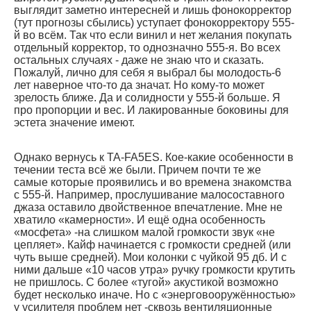
выглядит заметно интересней и лишь фонокорректор
(тут прогнозы сбылись) уступает фонокорректору 555-
й во всём. Так что если винил и нет желания покупать
отдельный корректор, то однозначно 555-я. Во всех
остальных случаях - даже не знаю что и сказать.
Пожалуй, лично для себя я выбрал бы молодость-6
лет наверное что-то да значат. Но кому-то может
зрелость ближе. Да и солидности у 555-й больше. Я
про пропорции и вес. И лакированные боковины для
эстета значение имеют.
Однако вернусь к TA-FA5ES. Кое-какие особенности в
течении теста всё же были. Причем почти те же
самые которые проявились и во времена знакомства
с 555-й. Например, прослушивание малосоставного
джаза оставило двойственное впечатление. Мне не
хватило «камерности». И ещё одна особенность
«мосфета» -на слишком малой громкости звук «не
цепляет». Кайф начинается с громкости средней (или
чуть выше средней). Мои колонки с чуйкой 95 дб. И с
ними дальше «10 часов утра» ручку громкости крутить
не пришлось. С более «тугой» акустикой возможно
будет несколько иначе. Но с «энерговооружённостью»
у усилителя проблем нет -сквозь вентиляционные