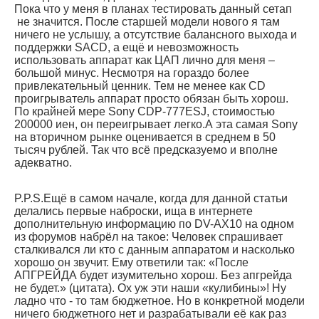
Пока что у меня в планах тестировать данный сетап
не значится. После старшей модели нового я там
ничего не услышу, а отсутствие балансного выхода и
поддержки SACD, а ещё и невозможность
использовать аппарат как ЦАП лично для меня –
большой минус. Несмотря на гораздо более
привлекательный ценник. Тем не менее как CD
проигрыватель аппарат просто обязан быть хорош.
По крайней мере Sony CDP-777ESJ, стоимостью
200000 иен, он переигрывает легко.А эта самая Sony
на вторичном рынке оценивается в среднем в 50
тысяч рублей. Так что всё предсказуемо и вполне
адекватно.
P.P.S.Ещё в самом начале, когда для данной статьи
делались первые наброски, ища в интернете
дополнительную информацию по DV-AX10 на одном
из форумов набрёл на такое: Человек спрашивает
сталкивался ли кто с данным аппаратом и насколько
хорошо он звучит. Ему ответили так: «После
АПГРЕЙДА будет изумительно хорош. Без апгрейда
не будет.» (цитата). Ох уж эти наши «кулибины»! Ну
ладно что - то там бюджетное. Но в конкретной модели
ничего бюджетного нет и разрабатывали её как раз