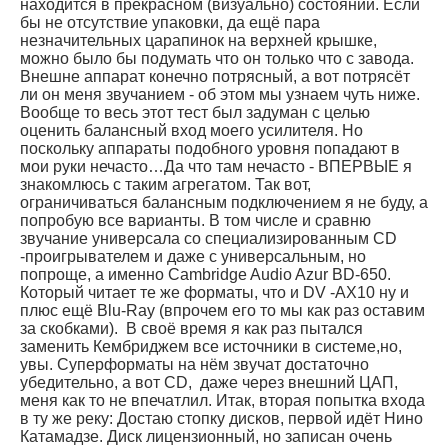
находится в прекрасном (визуально) состоянии. Если
бы не отсутствие упаковки, да ещё пара
незначительных царапинок на верхней крышке,
можно было бы подумать что он только что с завода.
Внешне аппарат конечно потрясный, а вот потрясёт
ли он меня звучанием - об этом мы узнаем чуть ниже.
Вообще то весь этот тест был задуман с целью
оценить балансный вход моего усилителя. Но
поскольку аппараты подобного уровня попадают в
мои руки нечасто…Да что там нечасто - ВПЕРВЫЕ я
знакомлюсь с таким агрегатом. Так вот,
ограничиваться балансным подключением я не буду, а
попробую все варианты. В том числе и сравню
звучание универсала со специализированным CD
-проигрывателем и даже с универсальным, но
попроще, а именно Cambridge Audio Azur BD-650.
Который читает те же форматы, что и DV -AX10 ну и
плюс ещё Blu-Ray (впрочем его то мы как раз оставим
за скобками). В своё время я как раз пытался
заменить Кембриджем все источники в системе,но,
увы. Суперформаты на нём звучат достаточно
убедительно, а вот CD, даже через внешний ЦАП,
меня как то не впечатлил. Итак, вторая попытка входа
в ту же реку: Достаю стопку дисков, первой идёт Нино
Катамадзе. Диск лицензионный, но записан очень