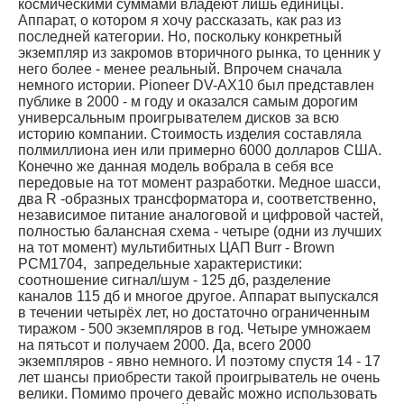
космическими суммами владеют лишь единицы.
Аппарат, о котором я хочу рассказать, как раз из
последней категории. Но, поскольку конкретный
экземпляр из закромов вторичного рынка, то ценник у
него более - менее реальный. Впрочем сначала
немного истории. Pioneer DV-AX10 был представлен
публике в 2000 - м году и оказался самым дорогим
универсальным проигрывателем дисков за всю
историю компании. Стоимость изделия составляла
полмиллиона иен или примерно 6000 долларов США.
Конечно же данная модель вобрала в себя все
передовые на тот момент разработки. Медное шасси,
два R -образных трансформатора и, соответственно,
независимое питание аналоговой и цифровой частей,
полностью балансная схема - четыре (одни из лучших
на тот момент) мультибитных ЦАП Burr - Brown
PCM1704, запредельные характеристики:
соотношение сигнал/шум - 125 дб, разделение
каналов 115 дб и многое другое. Аппарат выпускался
в течении четырёх лет, но достаточно ограниченным
тиражом - 500 экземпляров в год. Четыре умножаем
на пятьсот и получаем 2000. Да, всего 2000
экземпляров - явно немного. И поэтому спустя 14 - 17
лет шансы приобрести такой проигрыватель не очень
велики. Помимо прочего девайс можно использовать