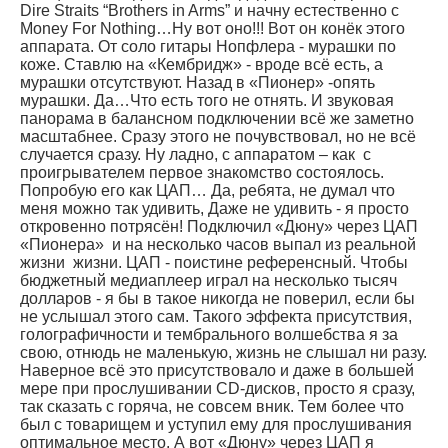
Dire Straits “Brothers in Arms” и начну естественно с
Money For Nothing…Ну вот оно!!! Вот он конёк этого
аппарата. От соло гитары Нопфлера - мурашки по
коже. Ставлю на «Кембридж» - вроде всё есть, а
мурашки отсутствуют. Назад в «Пионер» -опять
мурашки. Да…Что есть того не отнять. И звуковая
панорама в балансном подключении всё же заметно
масштабнее. Сразу этого не почувствовал, но не всё
случается сразу. Ну ладно, с аппаратом – как с
проигрывателем первое знакомство состоялось.
Попробую его как ЦАП… Да, ребята, не думал что
меня можно так удивить, Даже не удивить - я просто
откровенно потрясён! Подключил «Дюну» через ЦАП
«Пионера» и на несколько часов выпал из реальной
жизни жизни. ЦАП - поистине референсный. Чтобы
бюджетный медиаплеер играл на несколько тысяч
долларов - я бы в такое никогда не поверил, если бы
не услышал этого сам. Такого эффекта присутствия,
голографичности и тембрального волшебства я за
свою, отнюдь не маленькую, жизнь не слышал ни разу.
Наверное всё это присутствовало и даже в большей
мере при прослушивании CD-дисков, просто я сразу,
так сказать с горяча, не совсем вник. Тем более что
был с товарищем и уступил ему для прослушивания
оптимальное место. А вот «Дюну» через ЦАП я