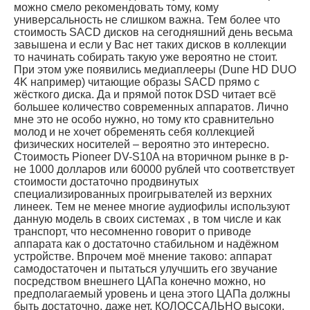
можно смело рекомендовать тому, кому
универсальность не слишком важна. Тем более что
стоимость SACD дисков на сегодняшний день весьма
завышена и если у Вас нет таких дисков в коллекции
то начинать собирать такую уже вероятно не стоит.
При этом уже появились медиаплееры (Dune HD DUO
4K например) читающие образы SACD прямо с
жёсткого диска. Да и прямой поток DSD читает всё
большее количество современных аппаратов. Лично
мне это не особо нужно, но тому кто сравнительно
молод и не хочет обременять себя коллекцией
физических носителей – вероятно это интересно.
Стоимость Pioneer DV-S10A на вторичном рынке в р-
не 1000 долларов или 60000 рублей что соответствует
стоимости достаточно продвинутых
специализированных проигрывателей из верхних
линеек. Тем не менее многие аудиофилы используют
данную модель в своих системах , в том числе и как
транспорт, что несомненно говорит о приводе
аппарата как о достаточно стабильном и надёжном
устройстве. Впрочем моё мнение таково: аппарат
самодостаточен и пытаться улучшить его звучание
посредством внешнего ЦАПа конечно можно, но
предполагаемый уровень и цена этого ЦАПа должны
быть достаточно, даже нет, КОЛОССАЛЬНО высоки.