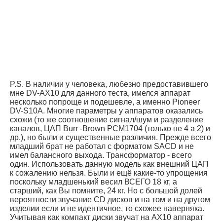
P.S. В наличии у человека, любезно предоставившего
мне DV-AX10 для данного теста, имелся аппарат
несколько попроще и подешевле, а именно Pioneer
DV-S10A. Многие параметры у аппаратов оказались
схожи (то же соотношение сигнал/шум и разделение
каналов, ЦАП Burr -Brown PCM1704 (только не 4 а 2) и
др.), но были и существенные различия. Прежде всего
младший брат не работал с форматом SACD и не
имел балансного выхода. Трансформатор - всего
один. Использовать данную модель как внешний ЦАП
к сожалению нельзя. Были и ещё какие-то упрощения
поскольку младшенький весил ВСЕГО 18 кг, а
старший, как Вы помните, 24 кг. Но с большой долей
вероятности звучание CD дисков и на том и на другом
изделии если и не идентичное, то схожее наверняка.
Учитывая как компакт диски звучат на АХ10 аппарат