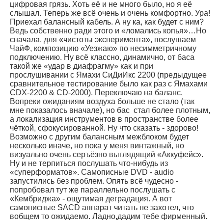
цифровая грязь. Хоть её и не много было, но я её
слышал. Теперь же всё очень и очень комфортно. Ура!
Приехал балансный кабель. А ну ка, как будет с ним?
Ведь собственно ради этого и «ломались копья»…Но
сначала, для «чистоты эксперимента», послушаем
ЧайФ, композицию «Уезжаю» по несимметричному
подключению. Ну всё классно, динамично, от баса
такой же «удар в диафрагму» как и при
прослушивании с Ямахи СиДиИкс 2200 (предыдущее
сравнительное тестирование было как раз с Ямахами
CDX-2200 & CD-2000). Переключаю на баланс.
Вопреки ожиданиям воздуха больше не стало (так
мне показалось вначале), но бас стал более плотным,
а локализация инструментов в пространстве более
чёткой, сфокусированной. Ну что сказать - здорово!
Возможно с другим балансным межблоком будет
несколько иначе, но пока у меня винтажный, но
визуально очень серъёзно выглядящий «Аккуфейс».
Ну и не терпиться послушать что-нибудь из
«суперформатов». Самописные DVD - audio
запустились без проблем. Опять всё чудесно -
попробовал тут же параллельно послушать с
«Кембриджа» - ощутимая деградация. А вот
самописные SACD аппарат читать не захотел, что
вобщем то ожидаемо. Ладно,дадим тебе фирменный.