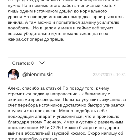
нужно.Но и помимо этого работы-непочатый край. Я
лишь одним источником дошёл до нормального
уровня.На очереди источник номер два -проигрыватель
винила. А там можно и попытаться замену усилителю
подобрать...Но в целом у меня и сейчас всё звучит
весьма убедительно и,что немаловыжно,на всех
жанрах,от оперы до треша.
Ответов:
0
@hiendmusic
22/07/2017 в 10:31
Алекс, спасибо за статью! По поводу того, к чему
стремиться подкину направление - к биампингу с
активными кроссоверами. Попытка улучшить звучание за
счет перебора источников достаточно быстро упирается
в тупик и это прекрасно. Можно подобрать себе
подходящий аппарат и угомониться, что и произошло
благодаря этому Пионеру. Имея акустику с раздельным
подключением НЧ и СЧ/ВЧ можно быстро и не дорого
выйти в абсолютный звуковой космос. Скоро напишу об
этом подробную статью.