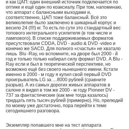
и как ЦАП: один внешний источник подключается по
оптике и ещё один по коаксиалу. При том, напоминаю,
что аппарат с балансными выходами и,
соответственно, ЦАП тоже балансный. Всё это
великолепие было заключено в шикарный корпус и
весило 24 (!!!!) кг. То есть по сути это стандартный вес
топового интегрального усилителя (в том числе и
лампового). В списке поддерживаемых форматов
присутствовали CDDA, DVD - audio & DVD -video и
конечно же SACD. Для полного «счастья» не хватало
лишь Blu -Ray, но вспомните, на дворе был 2000 - й
год и только только набирал силу формат DVD. А Blu -
Ray если и был в теоретической перспективе, но
возможно ещё без своего нынешнего имени. Кстати
именно в 2000 - м году я купил свой первый DVD
проигрыватель LG за …8000 рублей (сравните
разрыв). А из самых дорогих живых аппаратов в
салоне я видел в том же 2000 - м году Pioneer DV -
737 за фантастические (как мне тогда казалось)
тридцать пять тысяч рублей (примерно). Но, прелюдий
по моему уже достаточно, пора перейти к теме
сегодняшнего разговора.
Экземпляр попавшего мне на тест аппарата