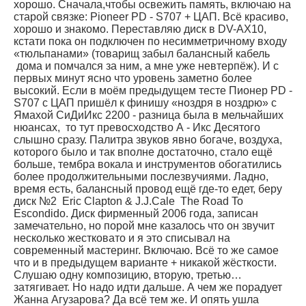
хорошо. Сначала,чтобы освежить память, включаю на
старой связке: Pioneer PD - S707 + ЦАП. Всё красиво,
хорошо и знакомо. Переставляю диск в DV-AX10,
кстати пока он подключен по несимметричному входу
«тюльпанами» (товарищ забыл балансный кабель
дома и помчался за ним, а мне уже невтерпёж). И с
первых минут ясно что уровень заметно более
высокий. Если в моём предыдущем тесте Пионер PD -
S707 с ЦАП пришёл к финишу «ноздря в ноздрю» с
Ямахой СиДиИкс 2200 - разница была в мельчайших
нюансах, то тут превосходство А - Икс Десятого
слышно сразу. Палитра звуков явно богаче, воздуха,
которого было и так вполне достаточно, стало ещё
больше, тембра вокала и инструментов обогатились
более продолжительными послезвучиями. Ладно,
время есть, балансный провод ещё где-то едет, беру
диск №2 Eric Clapton & J.J.Cale The Road To
Escondido. Диск фирменный 2006 года, записан
замечательно, но порой мне казалось что он звучит
несколько жестковато и я это списывал на
современный мастеринг. Включаю. Всё то же самое
что и в предыдущем варианте + никакой жёсткости.
Слушаю одну композицию, вторую, третью…
затягивает. Но надо идти дальше. А чем же порадует
Жанна Агузарова? Да всё тем же. И опять ушла