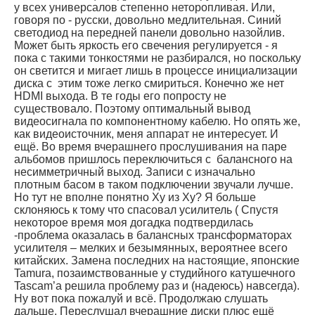
у всех универсалов степенно неторопливая. Или,
говоря по - русски, довольно медлительная. Синий
светодиод на передней панели довольно назойлив.
Может быть яркость его свечения регулируется - я
пока с такими тонкостями не разбирался, но поскольку
он светится и мигает лишь в процессе инициализации
диска с этим тоже легко смириться. Конечно же нет
HDMI выхода. В те годы его попросту не
существовало. Поэтому оптимальный вывод
видеосигнала по компонентному кабелю. Но опять же,
как видеоисточник, меня аппарат не интересует. И
ещё. Во время вчерашнего прослушивания на паре
альбомов пришлось переключиться с балансного на
несимметричный выход. Записи с изначально
плотным басом в таком подключении звучали лучше.
Но тут не вполне понятно Ху из Ху? Я больше
склоняюсь к тому что спасовал усилитель ( Спустя
некоторое время моя догадка подтвердилась
-проблема оказалась в балансных трансформаторах
усилителя – мелких и безымянных, вероятнее всего
китайских. Замена последних на настоящие, японские
Tamura, позаимствованные у студийного катушечного
Tascam’a решила проблему раз и (надеюсь) навсегда).
Ну вот пока пожалуй и всё. Продолжаю слушать
дальше. Переслушал вчерашние диски плюс ещё