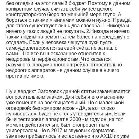
без оглядки на этот самый бюджет. Поэтому в данном
конкретном случае считать себя умнее целого
конструкторского бюро по меньшей мере глупо. А
бороться с такими «гениями» можно и нужно. Правда
для этого существуют лишь два способа. 1.Никогда и
ничего у таких людей не покупать. 2.Никогда и ничего
таким людям на ремонт, а тем более на переделку не
отдавать. Если у человека чешутся руки пусть
самоудовлетворяется за свой счёт,а не за наш с
вами…Но всё вышесказанное относится к
нездоровым перфекционистам. Что касается
разумного, продуманного апгрейда относительно
недорогих аппаратов - в данном случае я ничего
против не имею.
Ну и вердикт. Заголовок данной статьи заканчивается
вопросительным знаком. Для себя я его мысленно
уже поменял на восклицательный. Но с маленькой
оговоркой: без компромиссов - ДА, а вот слово
«универсал» будет не столь утвердительным. Если
бы я тестировал аппарат в 2000 - м году он, на тот
момент, действительно был стопроцентным
универсалом. Но в 2017-м звуковых форматов
заметно прибавилось и естественно что АХ10 их уже