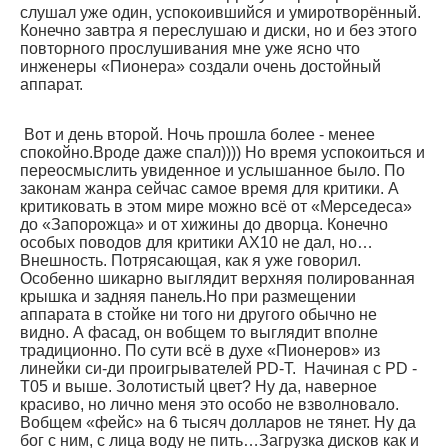
слушал уже один, успокоившийся и умиротворённый.
Конечно завтра я переслушаю и диски, но и без этого
повторного прослушивания мне уже ясно что
инженеры «Пионера» создали очень достойный
аппарат.
Вот и день второй. Ночь прошла более - менее
спокойно.Вроде даже спал)))) Но время успокоиться и
переосмыслить увиденное и услышанное было. По
законам жанра сейчас самое время для критики. А
критиковать в этом мире можно всё от «Мерседеса»
до «Запорожца» и от хижины до дворца. Конечно
особых поводов для критики АХ10 не дал, но…
Внешность. Потрясающая, как я уже говорил.
Особенно шикарно выглядит верхняя полированная
крышка и задняя панель.Но при размещении
аппарата в стойке ни того ни другого обычно не
видно. А фасад, он вобщем то выглядит вполне
традиционно. По сути всё в духе «Пионеров» из
линейки си-ди проигрывателей PD-T. Начиная с PD -
T05 и выше. Золотистый цвет? Ну да, наверное
красиво, но лично меня это особо не взволновало.
Вобщем «фейс» на 6 тысяч долларов не тянет. Ну да
бог с ним, с лица воду не пить…Загрузка дисков как и