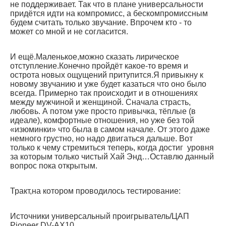
не поддерживает. Так что в плане универсальности
придётся идти на компромисс, а бескомпромиссным
будем считать только звучание. Впрочем кто - то
может со мной и не согласится.
И ещё.Маленькое,можно сказать лирическое
отступление.Конечно пройдёт какое-то время и
острота новых ощущений притупится.Я привыкну к
новому звучанию и уже будет казаться что оно было
всегда. Примерно так происходит и в отношениях
между мужчиной и женщиной. Сначала страсть,
любовь. А потом уже просто привычка, тёплые (в
идеале), комфортные отношения, но уже без той
«изюминки» что была в самом начале. От этого даже
немного грустно, но надо двигаться дальше. Вот
только к чему стремиться теперь, когда достиг уровня
за которым только чистый Хай Энд…Оставлю данный
вопрос пока открытым.
Тракт,на котором проводилось тестирование:
Источники универсальный проигрыватель/ЦАП
Pioneer DV-AX10