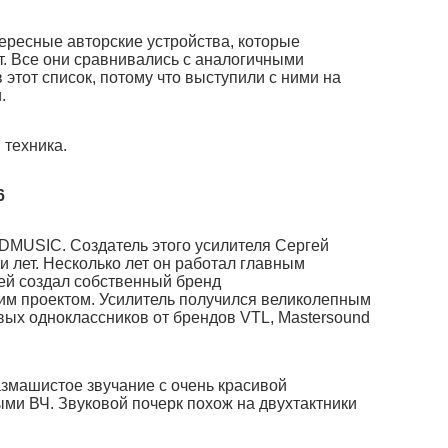
ресные авторские устройства, которые
ет. Все они сравнивались с аналогичными
этот список, потому что выступили с ними на
.
 техника.
6
DMUSIC. Создатель этого усилителя Сергей
 лет. Несколько лет он работал главным
ей создал собственный бренд
м проектом. Усилитель получился великолепным
вых одноклассников от брендов VTL, Mastersound
азмашистое звучание с очень красивой
ми ВЧ. Звуковой почерк похож на двухтактники