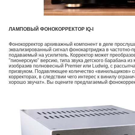
ЛАМПОВЫЙ ФОНОКОРРЕКТОР
IQ-I
Фонокорректор архиважный компонент в деле прослуш
эквализированный сигнал фонокартриджа в частотно-п
подаваемый на усилитель. Корректор может преобразов
"пионерскую" версию, типа звука детского барабана из 
изобразив полновесный Premier или Ludwig, с рассыпч
призвуком. Подавляющее количество «винильщиков» с
корректорах, в следствии чего интерес к винилу огран
хорошо звучат». Вы оцените предлагаемый фонокоррект