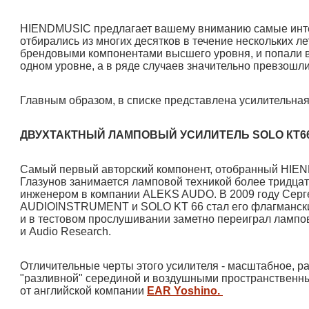
HIENDMUSIC предлагает вашему вниманию самые инте
отбирались из многих десятков в течение нескольких л
брендовыми компонентами высшего уровня, и попали в 
одном уровне, а в ряде случаев значительно превзошли
Главным образом, в списке представлена усилительная
ДВУХТАКТНЫЙ ЛАМПОВЫЙ УСИЛИТЕЛЬ SOLO КТ6
Самый первый авторский компонент, отобранный HIEN
Глазунов занимается ламповой техникой более тридцати
инженером в компании ALEKS AUDO. В 2009 году Серг
AUDIOINSTRUMENT и SOLO KT 66 стал его флагмански
и в тестовом прослушивании заметно переиграл лампо
и Audio Research.
Отличительные черты этого усилителя - масштабное, р
"разливной" серединой и воздушными пространственны
от английской компании
EAR Yoshino.