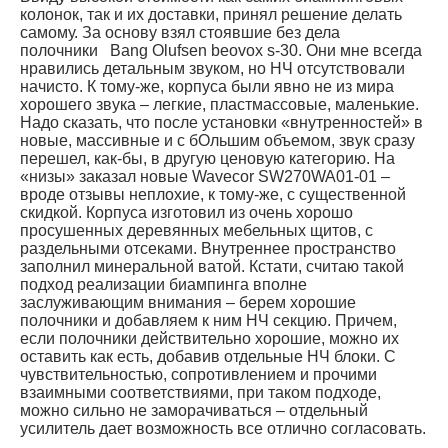
колонок, так и их доставки, принял решение делать
самому. За основу взял стоявшие без дела
полочники Bang Olufsen beovox s-30. Они мне всегда
нравились детальным звуком, но НЧ отсутствовали
начисто. К тому-же, корпуса были явно не из мира
хорошего звука – легкие, пластмассовые, маленькие.
Надо сказать, что после установки «внутренностей» в
новые, массивные и с бОльшим объемом, звук сразу
перешел, как-бы, в другую ценовую категорию. На
«низы» заказал новые Wavecor SW270WA01-01 –
вроде отзывы неплохие, к тому-же, с существенной
скидкой. Корпуса изготовил из очень хорошо
просушенных деревянных мебельных щитов, с
раздельными отсеками. Внутреннее пространство
заполнил минеральной ватой. Кстати, считаю такой
подход реализации биампинга вполне
заслуживающим внимания – берем хорошие
полочники и добавляем к ним НЧ секцию. Причем,
если полочники действительно хорошие, можно их
оставить как есть, добавив отдельные НЧ блоки. С
чувствительностью, сопротивлением и прочими
взаимными соответствиями, при таком подходе,
можно сильно не заморачиваться – отдельный
усилитель дает возможность все отлично согласовать.