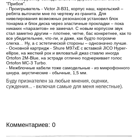
"Прибоя".
- Проигрыватель - Victor Jl-B31, корпус наш, карельский –
ребята выточили мне по чертежу из гранита. Для
нивелирования возможных резонансов установил блок
тонарма и блок диска через эластичные прокладки – пока
никаких «паразитов» не замечал. С новым корпусом звук
стал заметно другим – плотнее, четче, бас конкретнее, как то
все убедительнее, что-ли, и даже, как будто погромче
слегка… Ну, а с эстетической стороны – однозначно лучше.
- Основной картридж - Shure M97xE с вставкой JICO Hyper-
ellipse, на жесткий рок и вяловатый джаз ставлю иногда
Ortofon 2M-Blue, на эстраде отлично подчеркивает голос
Ortofon MC-3 Turbo.
- Межблочные кабели тоже самодельные - из микрофонного
шнура. акустические - обычные, 1,5 мм.
Буду признателен за любые мнения, оценки,
суждения... - включая самые для меня нелестные).
Комментариев:
0