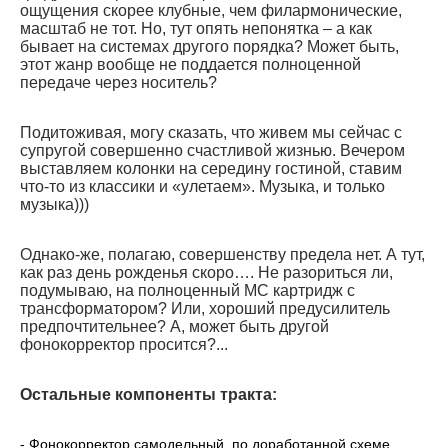
ощущения скорее клубные, чем филармонические,
масштаб не тот. Но, тут опять непонятка – а как
бывает на системах другого порядка? Может быть,
этот жанр вообще не поддается полноценной
передаче через носитель?
Подитоживая, могу сказать, что живем мы сейчас с
супругой совершенно счастливой жизнью. Вечером
выставляем колонки на середину гостиной, ставим
что-то из классики и «улетаем». Музыка, и только
музыка)))
Однако-же, полагаю, совершенству предела нет. А тут,
как раз день рожденья скоро…. Не разориться ли,
подумываю, на полноценный МС картридж с
трансформатором? Или, хороший предусилитель
предпочтительнее? А, может быть другой
фонокорректор просится?...
Остальные компоненты тракта:
- Фонокорректор самодельный, по доработанной схеме