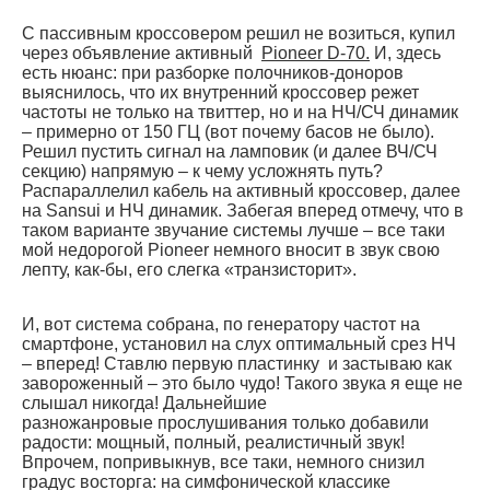
С пассивным кроссовером решил не возиться, купил
через объявление активный
Pioneer D-70.
И, здесь
есть нюанс: при разборке полочников-доноров
выяснилось, что их внутренний кроссовер режет
частоты не только на твиттер, но и на НЧ/СЧ динамик
– примерно от 150 ГЦ (вот почему басов не было).
Решил пустить сигнал на ламповик (и далее ВЧ/СЧ
секцию) напрямую – к чему усложнять путь?
Распараллелил кабель на активный кроссовер, далее
на Sansui и НЧ динамик. Забегая вперед отмечу, что в
таком варианте звучание системы лучше – все таки
мой недорогой Pioneer немного вносит в звук свою
лепту, как-бы, его слегка «транзисторит».
И, вот система собрана, по генератору частот на
смартфоне, установил на слух оптимальный срез НЧ
– вперед! Ставлю первую пластинку и застываю как
завороженный – это было чудо! Такого звука я еще не
слышал никогда! Дальнейшие
разножанровые прослушивания только добавили
радости: мощный, полный, реалистичный звук!
Впрочем, попривыкнув, все таки, немного снизил
градус восторга: на симфонической классике