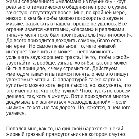
жизни современного «меломана из глубинки» - круг
реального тематического общения не просто сужен,
зачастую, отсутствует вовсе. Мне, по крайней мере,
никого, с кем было-бы можно поговорить о звуке и
музыке, разыскать в нашем городке не удалось. Все
ограничивается «ваттами», «басами» и репликами
типа «у меня тоже был проигрыватель (магнитофон)».
До всего приходится доходить самому, благо есть
интернет. Но самое печальное, то, чего никакой
интернет заменить не может – невозможность
услышать звук хорошего тракта. Не то, чтобы «свой»
звук найти, а вообще, узнать, хотя-бы, как оно может
быть в принципе, к чему стремиться. Действуем
«методом тыка» и пытаемся понять, о чем это пишут
уважаемые мэтры. С аппаратурой та-же картина –
купить-то можно хоть черта лысого, но, как узнать, что
это именно то, что тебе нужно? Чтоб, пусть не совсем
дешево, так, хоть в «жилу». Вот и приходится многое
додумывать и заниматься «самодельщиной» – если
«мимо», то хоть не так дорого. Но, кажется, я немного
увлекся.
Попался мне, как-то, на финской барахолке, некий
жирный грязный прямоугольник на котором смутно