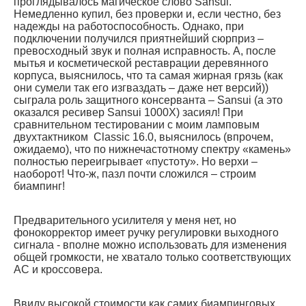
проглядывалось магическое слово Sansui.
Немедленно купил, без проверки и, если честно, без
надежды на работоспособность. Однако, при
подключении получился приятнейший сюрприз –
превосходный звук и полная исправность. А, после
мытья и косметической реставрации деревянного
корпуса, выяснилось, что та самая жирная грязь (как
они сумели так его изгваздать – даже нет версий))
сыграла роль защитного консерванта – Sansui (а это
оказался ресивер Sansui 1000X) засиял! При
сравнительном тестировании с моим ламповым
двухтактником Classic 16.0, выяснилось (впрочем,
ожидаемо), что по нижнечастотному спектру «камень»
полностью переигрывает «пустоту». Но верхи –
наоборот! Что-ж, пазл почти сложился – строим
биампинг!
Предварительного усилителя у меня нет, но
фонокорректор имеет ручку регулировки выходного
сигнала - вполне можно использовать для изменения
общей громкости, не хватало только соответствующих
АС и кроссовера.
Ввиду высокой стоимости как самих биампинговых