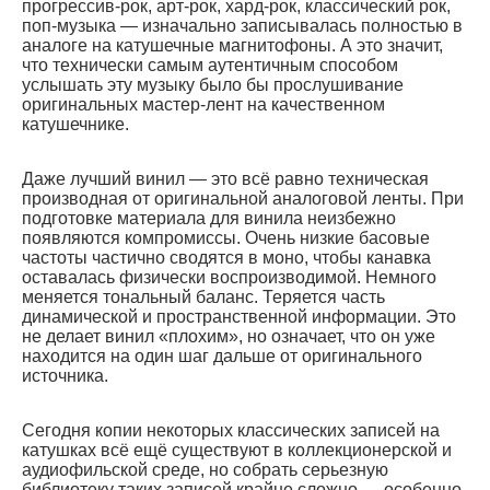
прогрессив-рок, арт-рок, хард-рок, классический рок,
поп-музыка — изначально записывалась полностью в
аналоге на катушечные магнитофоны. А это значит,
что технически самым аутентичным способом
услышать эту музыку было бы прослушивание
оригинальных мастер-лент на качественном
катушечнике.
Даже лучший винил — это всё равно техническая
производная от оригинальной аналоговой ленты. При
подготовке материала для винила неизбежно
появляются компромиссы. Очень низкие басовые
частоты частично сводятся в моно, чтобы канавка
оставалась физически воспроизводимой. Немного
меняется тональный баланс. Теряется часть
динамической и пространственной информации. Это
не делает винил «плохим», но означает, что он уже
находится на один шаг дальше от оригинального
источника.
Сегодня копии некоторых классических записей на
катушках всё ещё существуют в коллекционерской и
аудиофильской среде, но собрать серьезную
библиотеку таких записей крайне сложно — особенно