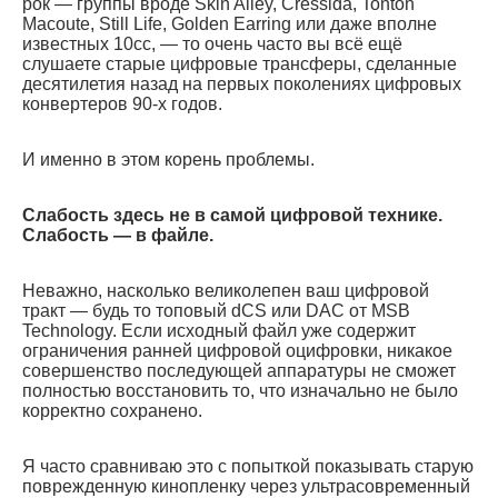
рок — группы вроде Skin Alley, Cressida, Tonton
Macoute, Still Life, Golden Earring или даже вполне
известных 10cc, — то очень часто вы всё ещё
слушаете старые цифровые трансферы, сделанные
десятилетия назад на первых поколениях цифровых
конвертеров 90-х годов.
И именно в этом корень проблемы.
Слабость здесь не в самой цифровой технике.
Слабость — в файле.
Неважно, насколько великолепен ваш цифровой
тракт — будь то топовый dCS или DAC от MSB
Technology. Если исходный файл уже содержит
ограничения ранней цифровой оцифровки, никакое
совершенство последующей аппаратуры не сможет
полностью восстановить то, что изначально не было
корректно сохранено.
Я часто сравниваю это с попыткой показывать старую
поврежденную кинопленку через ультрасовременный