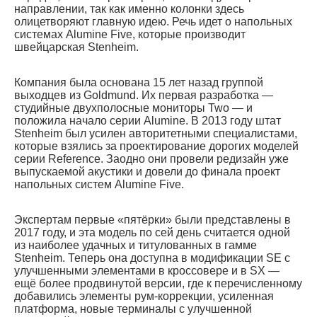
направлении, так как именно колонки здесь
олицетворяют главную идею. Речь идет о напольных
системах Alumine Five, которые производит
швейцарская Stenheim.
Компания была основана 15 лет назад группой
выходцев из Goldmund. Их первая разработка —
студийные двухполосные мониторы Two — и
положила начало серии Alumine. В 2013 году штат
Stenheim был усилен авторитетными специалистами,
которые взялись за проектирование дорогих моделей
серии Reference. Заодно они провели редизайн уже
выпускаемой акустики и довели до финала проект
напольных систем Alumine Five.
Экспертам первые «пятёрки» были представлены в
2017 году, и эта модель по сей день считается одной
из наиболее удачных и титулованных в гамме
Stenheim. Теперь она доступна в модификации SE с
улучшенными элементами в кроссовере и в SX —
ещё более продвинутой версии, где к перечисленному
добавились элементы рум-коррекции, усиленная
платформа, новые терминалы с улучшенной