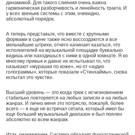
динамикой. Для такого слияния очень важна
гармоническая разборчивость и линейность тракта. И
у всех звеньев системы с этим, очевидно,
абсолютный порядок.
А теперь представьте, что вместе с крупными
формами в сцене также ясно воссоздаются и все
мельчайшие штрихи, отчего начинает казаться, что
исполнителей на музыкальной площадке буквально
видишь или находишься с ними в одной комнате. Я ко
многому привык и давно не испытывал то, что
называют «мурашки по коже», но от «аудио
голограммы», которые показали «Стинхаймы», снова
испытал это чувство.
Высший уровень — это когда трюк с исчезновением
стабильно повторяется на любых записях и на любых
жанрах. И лично меня это потрясло, пожалуй, более
всего — я еще не встречал сетапа, который имел бы
еще больший музыкальный диапазон и был лоялен
абсолютно ко всем жанрам.
Итак, резюмируем. Система обладает фантастической