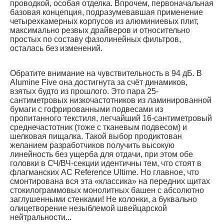
проводкой, особая отделка. Впрочем, первоначальная
базовая концепция, подразумевавшая применение
четырехкамерных корпусов из алюминиевых плит,
максимально резвых драйверов и относительно
простых по составу фазолинейных фильтров,
осталась без изменений.
Обратите внимание на чувствительность в 94 дБ. В
Alumine Five она достигнута за счёт динамиков,
взятых будто из прошлого. Это пара 25-
сантиметровых низкочастотников из ламинированной
бумаги с гофрированными подвесами из
пропитанного текстиля, легчайший 16-сантиметровый
среднечастотник (тоже с тканевым подвесом) и
шелковая пищалка. Такой выбор продиктован
желанием разработчиков получить высокую
линейность без ущерба для отдачи, при этом обе
головки в СЧ/ВЧ-секции идентичны тем, что стоят в
флагманских АС Reference Ultime. Но главное, что
смонтирована вся эта «классика» на передних щитах
стокилограммовых монолитных башен с абсолютно
заглушенными стенками! Не колонки, а буквально
олицетворение незыблемой швейцарской
нейтральности...