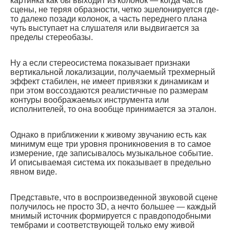
картинка как бы выходит из колонок — когда часть
сцены, не теряя образности, четко эшелонируется где-
то далеко позади колонок, а часть переднего плана
чуть выступает на слушателя или выдвигается за
пределы стереобазы.
Ну а если стереосистема показывает признаки
вертикальной локализации, получаемый трехмерный
эффект стабилен, не имеет привязки к динамикам и
при этом воссоздаются реалистичные по размерам
контуры воображаемых инструмента или
исполнителей, то она вообще принимается за эталон.
Однако в приближении к живому звучанию есть как
минимум еще три уровня проникновения в то самое
измерение, где записывалось музыкальное событие.
И описываемая система их показывает в предельно
явном виде.
Представьте, что в воспроизведенной звуковой сцене
получилось не просто 3D, а нечто большее — каждый
мнимый источник формируется с правдоподобными
тембрами и соответствующей только ему живой