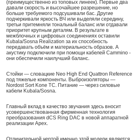
(преимущественно из топовых линеек). Первые два
давали скорость и высочайшее разрешение, но
больше требуемого подсушивали бас. Другие
подчеркивали яркость ВЧ или выделяли середину,
третьи притемняли тональный баланс или отдавали
приоритет крупным деталям. В результате в
межблочных и цифровых соединениях оставили
Kubala/Sosna Realization за их способность
передавать объём и материальность образов. А
акустику подключили при помощи кабелей Cammino -
они обеспечили наилучший баланс.
Стойки — словацкие Neo High End Quattron Reference
под тяжелые компоненты. Выброизоляторы —
Nordost Sort Kone TC. Питание — через силовые
кабели Kubala/Sosna.
Главный вклад в качество звучания здесь вносит
усовершенствованная фирменная технология
преобразования dCS Ring DAC в новой аппаратной
реализации Apex.
Отличительной чертой именно этой модели является