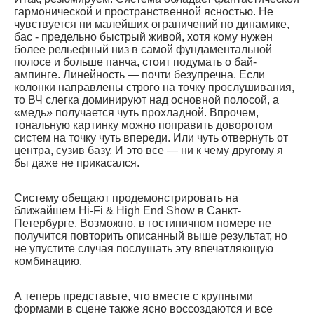
гармонической и пространственной ясностью. Не
чувствуется ни малейших ограничений по динамике,
бас - предельно быстрый живой, хотя кому нужен
более рельефный низ в самой фундаментальной
полосе и больше панча, стоит подумать о бай-
ампинге. Линейность — почти безупречна. Если
колонки направлены строго на точку прослушивания,
то ВЧ слегка доминируют над основной полосой, а
«медь» получается чуть прохладной. Впрочем,
тональную картинку можно поправить доворотом
систем на точку чуть впереди. Или чуть отвернуть от
центра, сузив базу. И это все — ни к чему другому я
бы даже не прикасался.
Систему обещают продемонстрировать на
ближайшем Hi-Fi & High End Show в Санкт-
Петербурге. Возможно, в гостиничном номере не
получится повторить описанный выше результат, но
не упустите случая послушать эту впечатляющую
комбинацию.
А теперь представьте, что вместе с крупными
формами в сцене также ясно воссоздаются и все