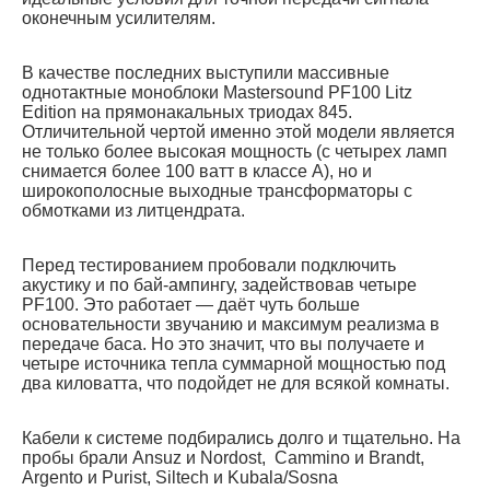
оконечным усилителям.
В качестве последних выступили массивные
однотактные моноблоки Mastersound PF100 Litz
Edition на прямонакальных триодах 845.
Отличительной чертой именно этой модели является
не только более высокая мощность (с четырех ламп
снимается более 100 ватт в классе А), но и
широкополосные выходные трансформаторы с
обмотками из литцендрата.
Перед тестированием пробовали подключить
акустику и по бай-ампингу, задействовав четыре
PF100. Это работает — даёт чуть больше
основательности звучанию и максимум реализма в
передаче баса. Но это значит, что вы получаете и
четыре источника тепла суммарной мощностью под
два киловатта, что подойдет не для всякой комнаты.
Кабели к системе подбирались долго и тщательно. На
пробы брали Ansuz и Nordost, Cammino и Brandt,
Argento и Purist, Siltech и Kubala/Sosna