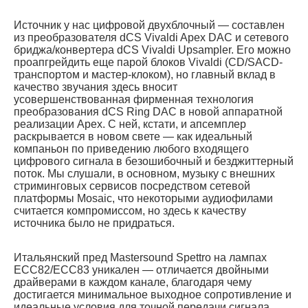
Источник у нас цифровой двухблочный — составлен
из преобразователя dCS Vivaldi Apex DAC и сетевого
бриджа/конвертера dCS Vivaldi Upsampler. Его можно
проапгрейдить еще парой блоков Vivaldi (CD/SACD-
транспортом и мастер-клоком), но главный вклад в
качество звучания здесь вносит
усовершенствованная фирменная технология
преобразования dCS Ring DAC в новой аппаратной
реализации Apex. С ней, кстати, и апсемплер
раскрывается в новом свете — как идеальный
компаньон по приведению любого входящего
цифрового сигнала в безошибочный и безджиттерный
поток. Мы слушали, в основном, музыку с внешних
стриминговых сервисов посредством сетевой
платформы Mosaic, что некоторыми аудиофилами
считается компромиссом, но здесь к качеству
источника было не придраться.
Итальянский пред Mastersound Spettro на лампах
ECC82/ECC83 уникален — отличается двойными
драйверами в каждом канале, благодаря чему
достигается минимальное выходное сопротивление и
идеальные условия для точной передачи сигнала