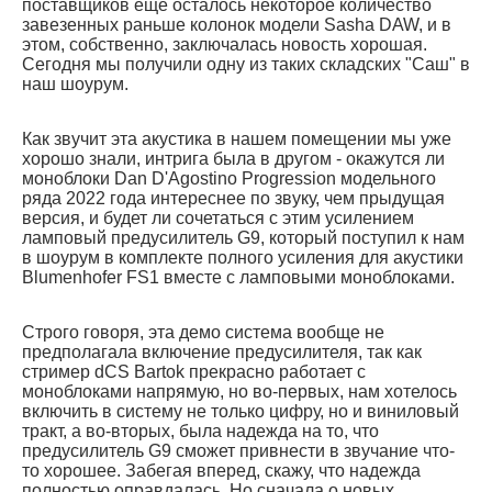
поставщиков еще осталось некоторое количество
завезенных раньше колонок модели Sasha DAW, и в
этом, собственно, заключалась новость хорошая.
Сегодня мы получили одну из таких складских "Саш" в
наш шоурум.
Как звучит эта акустика в нашем помещении мы уже
хорошо знали, интрига была в другом - окажутся ли
моноблоки Dan D'Agostino Progression модельного
ряда 2022 года интереснее по звуку, чем прыдущая
версия, и будет ли сочетаться c этим усилением
ламповый предусилитель G9, который поступил к нам
в шоурум в комплекте полного усиления для акустики
Blumenhofer FS1 вместе с ламповыми моноблоками.
Строго говоря, эта демо система вообще не
предполагала включение предусилителя, так как
стример dCS Bartok прекрасно работает с
моноблоками напрямую, но во-первых, нам хотелось
включить в систему не только цифру, но и виниловый
тракт, а во-вторых, была надежда на то, что
предусилитель G9 сможет привнести в звучание что-
то хорошее. Забегая вперед, скажу, что надежда
полностью оправдалась. Но сначала о новых