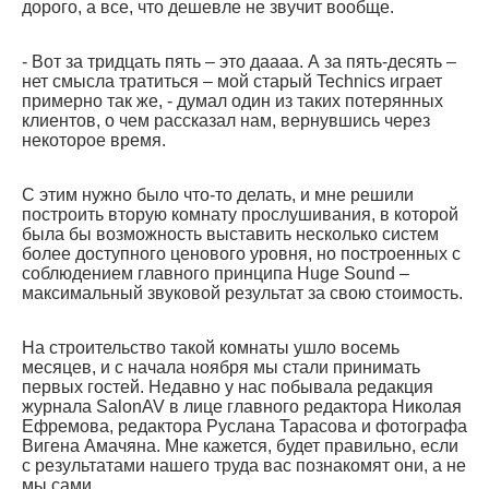
дорого, а все, что дешевле не звучит вообще.
- Вот за тридцать пять – это даааа. А за пять-десять –
нет смысла тратиться – мой старый Technics играет
примерно так же, - думал один из таких потерянных
клиентов, о чем рассказал нам, вернувшись через
некоторое время.
С этим нужно было что-то делать, и мне решили
построить вторую комнату прослушивания, в которой
была бы возможность выставить несколько систем
более доступного ценового уровня, но построенных с
соблюдением главного принципа Huge Sound –
максимальный звуковой результат за свою стоимость.
На строительство такой комнаты ушло восемь
месяцев, и с начала ноября мы стали принимать
первых гостей. Недавно у нас побывала редакция
журнала SalonAV в лице главного редактора Николая
Ефремова, редактора Руслана Тарасова и фотографа
Вигена Амачяна. Мне кажется, будет правильно, если
с результатами нашего труда вас познакомят они, а не
мы сами.