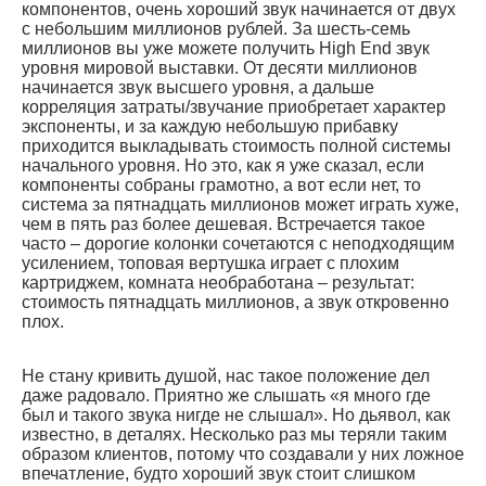
компонентов, очень хороший звук начинается от двух
с небольшим миллионов рублей. За шесть-семь
миллионов вы уже можете получить High End звук
уровня мировой выставки. От десяти миллионов
начинается звук высшего уровня, а дальше
корреляция затраты/звучание приобретает характер
экспоненты, и за каждую небольшую прибавку
приходится выкладывать стоимость полной системы
начального уровня. Но это, как я уже сказал, если
компоненты собраны грамотно, а вот если нет, то
система за пятнадцать миллионов может играть хуже,
чем в пять раз более дешевая. Встречается такое
часто – дорогие колонки сочетаются с неподходящим
усилением, топовая вертушка играет с плохим
картриджем, комната необработана – результат:
стоимость пятнадцать миллионов, а звук откровенно
плох.
Не стану кривить душой, нас такое положение дел
даже радовало. Приятно же слышать «я много где
был и такого звука нигде не слышал». Но дьявол, как
известно, в деталях. Несколько раз мы теряли таким
образом клиентов, потому что создавали у них ложное
впечатление, будто хороший звук стоит слишком