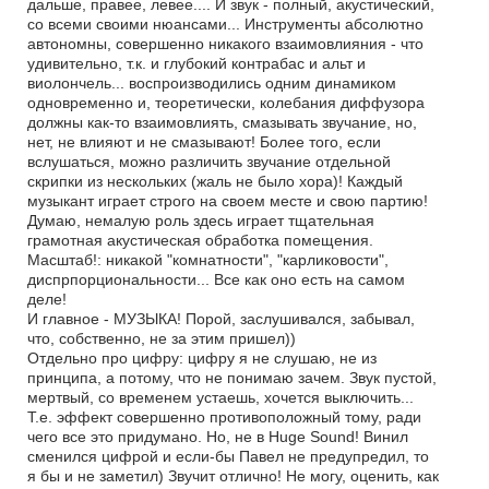
дальше, правее, левее.... И звук - полный, акустический,
со всеми своими нюансами... Инструменты абсолютно
автономны, совершенно никакого взаимовлияния - что
удивительно, т.к. и глубокий контрабас и альт и
виолончель... воспроизводились одним динамиком
одновременно и, теоретически, колебания диффузора
должны как-то взаимовлиять, смазывать звучание, но,
нет, не влияют и не смазывают! Более того, если
вслушаться, можно различить звучание отдельной
скрипки из нескольких (жаль не было хора)! Каждый
музыкант играет строго на своем месте и свою партию!
Думаю, немалую роль здесь играет тщательная
грамотная акустическая обработка помещения.
Масштаб!: никакой "комнатности", "карликовости",
диспрпорциональности... Все как оно есть на самом
деле!
И главное - МУЗЫКА! Порой, заслушивался, забывал,
что, собственно, не за этим пришел))
Отдельно про цифру: цифру я не слушаю, не из
принципа, а потому, что не понимаю зачем. Звук пустой,
мертвый, со временем устаешь, хочется выключить...
Т.е. эффект совершенно противоположный тому, ради
чего все это придумано. Но, не в Huge Sound! Винил
сменился цифрой и если-бы Павел не предупредил, то
я бы и не заметил) Звучит отлично! Не могу, оценить, как