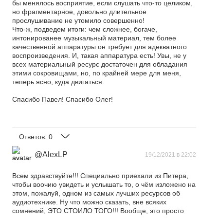
бы менялось восприятие, если слушать что-то целиком,
но фрагментарное, довольно длительное
прослушивание не утомило совершенно!
Что-ж, подведем итоги: чем сложнее, богаче,
интонированее музыкальный материал, тем более
качественной аппаратуры он требует для адекватного
воспроизведения. И, такая аппаратура есть! Увы, не у
всех материальный ресурс достаточен для обладания
этими сокровищами, но, по крайней мере для меня,
теперь ясно, куда двигаться.
Спасибо Павел! Спасибо Олег!
Ответов:
0
@AlexLP
19/12/2021 в 22:02
Всем здравствуйте!!! Специально приехали из Питера,
чтобы воочию увидеть и услышать то, о чём изложено на
этом, пожалуй, одном из самых лучших ресурсов об
аудиотехнике. Ну что можно сказать, вне всяких
сомнений, ЭТО СТОИЛО ТОГО!!! Вообще, это просто