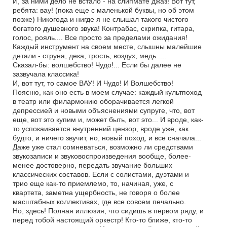
И, за ними дело не встало - на слипмате джаз! Вот тут,
ребята: вау! (пока еще с маленькой буквы, но об этом
позже) Никогода и нигде я не слышал такого чистого
богатого душевного звука! Контрабас, скрипка, гитара,
голос, рояль.... Все просто за пределами ожидания!
Каждый инструмент на своем месте, слышны малейшие
детали - струна, дека, трость, воздух, медь.....
Сказал-бы: волшебство! Чудо!... Если бы далее не
зазвучала классика!
И, вот тут, то самое ВАУ! И Чудо! И Волшебство!
Поясню, как оно есть в моем случае: каждый культпоход
в театр или филармонию оборачивается легкой
депрессией и новыми объяснениями супруге, что, вот
еще, вот это купим и, может быть, вот это... И вроде, как-
то успокаивается внутренний цензор, вроде уже, как
будто, и ничего звучит, но, новый поход, и все сначала...
Даже уже стал сомневаться, возможно ли средствами
звукозаписи и звуковоспроизведения вообще, более-
менее достоверно, передать звучание больших
классических составов. Если с солистами, дуэтами и
трио еще как-то приемлемо, то, начиная, уже, с
квартета, заметна ущербность, не говоря о более
масштабных коллективах, где все совсем печально.
Но, здесь! Полная иллюзия, что сидишь в первом ряду, и
перед тобой настоящий оркестр! Кто-то ближе, кто-то