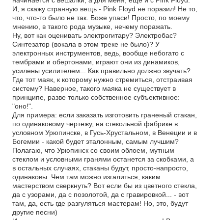
И, я скажу странную вещь - Pink Floyd не поразил! Не то,
что, что-то было не так. Боже упаси! Просто, по моему
мнению, в такого рода музыке, нечему поражать.
Ну, вот как оценивать электрогитару? Электробас?
Синтезатор (вокала в этом треке не было)? У
электронных инструментов, ведь, вообще небогато с
тембрами и обертонами, играют они из динамиков,
усилены усилителем... Как правильно должно звучать?
Где тот маяк, к которому нужно стремиться, отстраивая
систему? Наверное, такого маяка не существует в
принципе, разве только собственное субъективное:
"оно!".
Для примера: если заказать изготовить граненый стакан,
по одинаковому чертежу, на стекольной фабрике в
условном Урюпинске, в Гусь-Хрустальном, в Венеции и в
Богемии - какой будет эталонным, самым лучшим?
Полагаю, что Урюпинск со своим облоем, мутным
стеклом и условными гранями останется за скобками, а
в остальных случаях, стаканы будут, просто-напросто,
одинаковы. Чем там можно изгалиться, каким
мастерством сверкнуть? Вот если бы из цветного стекла,
да с узорами, да с позолотой, да с гравировкой... - вот
там, да, есть где разгуляться мастерам! Но, это, будут
другие песни)