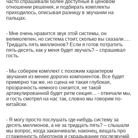
часто спрашивали более доступные в ценовом
отношении решения, и подбирать комплекты
приходилось, описывая разницу в звучании на
пальцах.
- Мне очень нравится звук этой системы, он
великолепен, но система стоит, сколько вы сказали….
Тридцать пять миллионов? Если я готов потратить
пять-десять, как у меня будет звучать? – спрашивал
гость.
- Мы соберем комплект с похожим характером
звучания из менее дорогих компонентов. Все будет
примерно так же, но сцена не такая глубокая,
прозрачность немного снизится, не такой
артикулированной будет ритм секция… - отвечали мы,
и гость смотрел на нас так, словно мы говорим по-
китайски.
- Я могу просто послушать где-нибудь систему за
десять миллионов, а не за тридцать пять? – слышали
мы вопрос, когда заканчивали, наконец, вещать про
сглаженность обертонов и скрадывание послезвучий.