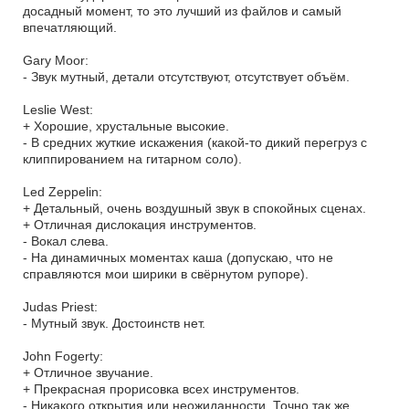
досадный момент, то это лучший из файлов и самый
впечатляющий.
Gary Moor:
- Звук мутный, детали отсутствуют, отсутствует объём.
Leslie West:
+ Хорошие, хрустальные высокие.
- В средних жуткие искажения (какой-то дикий перегруз с
клиппированием на гитарном соло).
Led Zeppelin:
+ Детальный, очень воздушный звук в спокойных сценах.
+ Отличная дислокация инструментов.
- Вокал слева.
- На динамичных моментах каша (допускаю, что не
справляются мои ширики в свёрнутом рупоре).
Judas Priest:
- Мутный звук. Достоинств нет.
John Fogerty:
+ Отличное звучание.
+ Прекрасная прорисовка всех инструментов.
- Никакого открытия или неожиданности. Точно так же