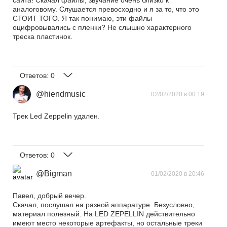
сайта! Скачал файлы, звучание очень близко к
аналоговому. Слушается превосходно и я за то, что это
СТОИТ ТОГО. Я так понимаю, эти файлы
оцифровывались с пленки? Не слышно характерного
треска пластинок.
Ответов:
0
@hiendmusic
02/02/2020 в 00:19
Трек Led Zeppelin удален.
Ответов:
0
@Bigman
01/02/2020 в 20:46
Павел, добрый вечер.
Скачал, послушал на разной аппаратуре. Безусловно,
материал полезный. На LED ZEPELLIN действительно
имеют место некоторые артефакты, но остальные треки