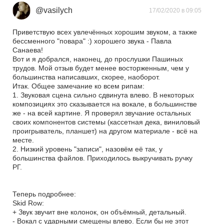
@vasilych
17/02/2020 в 09:05
Приветствую всех увлечённых хорошим звуком, а также
бессменного "повара" :) хорошего звука - Павла
Санаева!
Вот и я добрался, наконец, до прослушки Пашиных
трудов. Мой отзыв будет менее восторженным, чем у
большинства написавших, скорее, наоборот.
Итак. Общее замечание ко всем рипам:
1. Звуковая сцена сильно сдвинута влево. В некоторых
композициях это сказывается на вокале, в большинстве
же - на всей картине. Я проверял звучание остальных
своих компонентов системы (кассетная дека, виниловый
проигрыватель, планшет) на другом материале - всё на
месте.
2. Низкий уровень "записи", назовём её так, у
большинства файлов. Приходилось выкручивать ручку
РГ.
Теперь подробнее:
Skid Row:
+ Звук звучит вне колонок, он объёмный, детальный.
- Вокал с ударными смещены влево. Если бы не этот