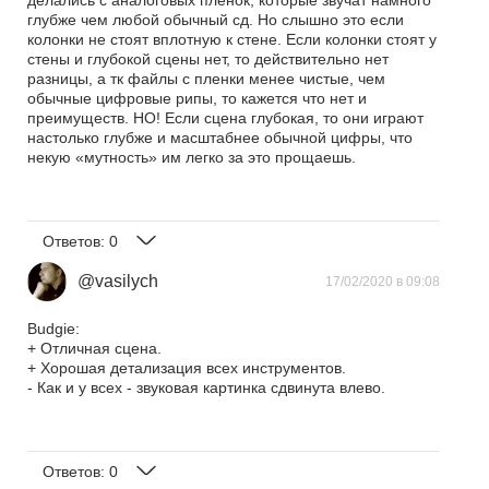
делались с аналоговых плёнок, которые звучат намного
глубже чем любой обычный сд. Но слышно это если
колонки не стоят вплотную к стене. Если колонки стоят у
стены и глубокой сцены нет, то действительно нет
разницы, а тк файлы с пленки менее чистые, чем
обычные цифровые рипы, то кажется что нет и
преимуществ. НО! Если сцена глубокая, то они играют
настолько глубже и масштабнее обычной цифры, что
некую «мутность» им легко за это прощаешь.
Ответов:
0
@vasilych
17/02/2020 в 09:08
Budgie:
+ Отличная сцена.
+ Хорошая детализация всех инструментов.
- Как и у всех - звуковая картинка сдвинута влево.
Ответов:
0