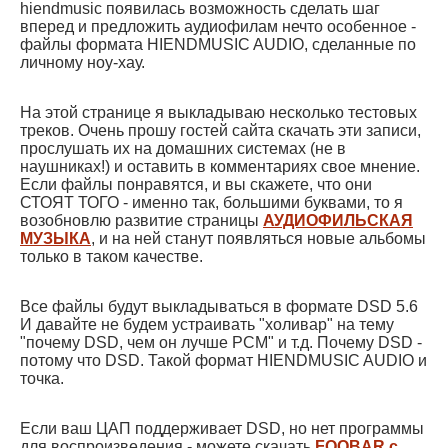
hiendmusic появилась возможность сделать шаг
вперед и предложить аудиофилам нечто особенное -
файлы формата HIENDMUSIC AUDIO, сделанные по
личному ноу-хау.
На этой странице я выкладываю несколько тестовых
треков. Очень прошу гостей сайта скачать эти записи,
прослушать их на домашних системах (не в
наушниках!) и оставить в комментариях свое мнение.
Если файлы понравятся, и вы скажете, что они
СТОЯТ ТОГО - именно так, большими буквами, то я
возобновлю развитие страницы
АУДИОФИЛЬСКАЯ
МУЗЫКА
, и на ней станут появляться новые альбомы
только в таком качестве.
Все файлы будут выкладываться в формате DSD 5.6
И давайте не будем устраивать "холивар" на тему
"почему DSD, чем он лучше PCM" и т.д. Почему DSD -
потому что DSD. Такой формат HIENDMUSIC AUDIO и
точка.
Если ваш ЦАП поддерживает DSD, но нет программы
для воспроизведения - можете скачать
FOOBAR с