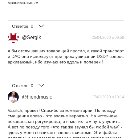
максимальным...
Ответов:
0
@Sergik
25/04/2020 в 09:58
я бы отслушавших товарищей просил, а какой транспорт
и DAC они используют при прослушивании DSD? вопрос
архиважный, ибо изучаю его вдоль и поперек!!
Ответов:
0
@hiendmusic
17/02/2020 в 10:14
Vasilich, привет! Спасибо за комментарии. По поводу
смещения влево - это вполне вероятно. На источнике
поканальная регулировка, и я мог их там чуть упустить.
А вот по поводу того «что так же звучал бы любой wav” -
здесь у меня возникает вопрос к системе. Эти файлы