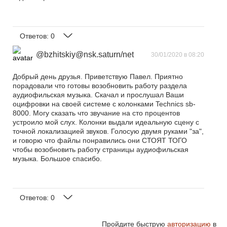
Ответов:
0
@bzhitskiy@nsk.saturn/net
30/01/2020 в 08:20
Добрый день друзья. Приветствую Павел. Приятно
порадовали что готовы возобновить работу раздела
аудиофильская музыка. Скачал и прослушал Ваши
оцифровки на своей системе с колонками Technics sb-
8000. Могу сказать что звучание на сто процентов
устроило мой слух. Колонки выдали идеальную сцену с
точной локализацией звуков. Голосую двумя руками "за",
и говорю что файлы понравились они СТОЯТ ТОГО
чтобы возобновить работу страницы аудиофильская
музыка. Большое спасибо.
Ответов:
0
Пройдите быструю
авторизацию
в