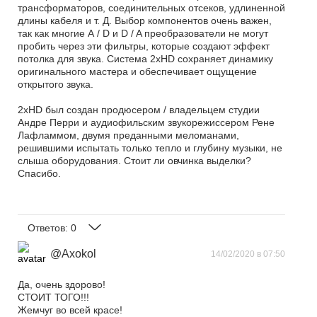
трансформаторов, соединительных отсеков, удлиненной
длины кабеля и т. Д. Выбор компонентов очень важен,
так как многие А / D и D / A преобразователи не могут
пробить через эти фильтры, которые создают эффект
потолка для звука. Система 2xHD сохраняет динамику
оригинального мастера и обеспечивает ощущение
открытого звука.
2xHD был создан продюсером / владельцем студии
Андре Перри и аудиофильским звукорежиссером Рене
Лафламмом, двумя преданными меломанами,
решившими испытать только тепло и глубину музыки, не
слыша оборудования. Стоит ли овчинка выделки?
Спасибо.
Ответов:
0
@Axokol
14/02/2020 в 07:50
Да, очень здорово!
СТОИТ ТОГО!!!
Жемчуг во всей красе!