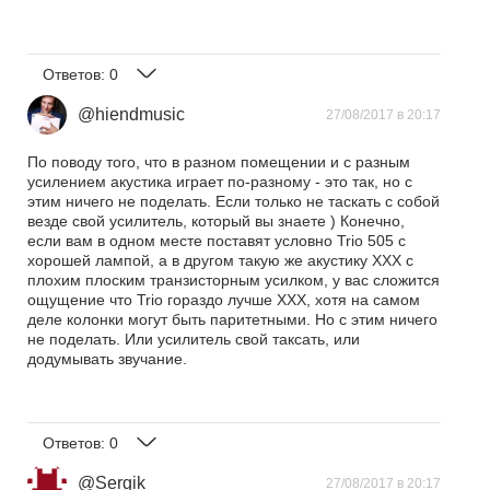
Ответов:
0
@hiendmusic
27/08/2017 в 20:17
По поводу того, что в разном помещении и с разным
усилением акустика играет по-разному - это так, но с
этим ничего не поделать. Если только не таскать с собой
везде свой усилитель, который вы знаете ) Конечно,
если вам в одном месте поставят условно Trio 505 с
хорошей лампой, а в другом такую же акустику ХХХ с
плохим плоским транзисторным усилком, у вас сложится
ощущение что Trio гораздо лучше ХХХ, хотя на самом
деле колонки могут быть паритетными. Но с этим ничего
не поделать. Или усилитель свой таксать, или
додумывать звучание.
Ответов:
0
@Sergik
27/08/2017 в 20:17