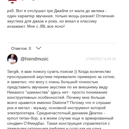
ps5. Вот я отслушал три Джабля от мала до велика -
один характер звучания, только мощь разная! Отличная
акустика для джаза и рока, но вокал и классику
искажают. Мне с JBL все ясно!
Ответов:
0
@hiendmusic
27/08/2017 в 20:10
Sergik, я вам помогу сузить поиски )) Когда количество
прослушанной акустики перевалило примерно за сотню,
я заметил, что могу с очень большой точностью
представить звучание акустики по ее внешнему виду.
Никакого "шаманства" здесь нет - просто понимание
конструктивных особенностей. Почему мне больше
всего нравится именно Diatone? Потому что я слушаю
рок и метал - музыку, основной инструмент которой
электрогитара. Среднечастотный динамик Диатон -
купол титан-бор, а в моем случае еще и армированный
сендвич СЧ/мидбас. Такая конструкция справляется с
тяжелыми гитарными рифами и соло как ни одна