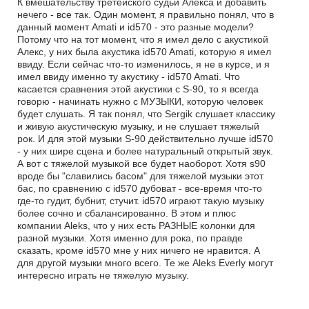
К вмешательству третейского судьи Алекса и добавить
нечего - все так. Один момент, я правильно понял, что в
данный момент Amati и id570 - это разные модели?
Потому что на тот момент, что я имел дело с акустикой
Алекс, у них была акустика id570 Amati, которую я имел
ввиду. Если сейчас что-то изменилось, я не в курсе, и я
имел ввиду именно ту акустику - id570 Amati. Что
касается сравнения этой акустики с S-90, то я всегда
говорю - начинать нужно с МУЗЫКИ, которую человек
будет слушать. Я так понял, что Sergik слушает классику
и живую акустическую музыку, и не слушает тяжелый
рок. И для этой музыки S-90 действительно лучше id570
- у них шире сцена и более натуральный открытый звук.
А вот с тяжелой музыкой все будет наоборот. Хотя s90
вроде бы "славились басом" для тяжелой музыки этот
бас, по сравнению с id570 дубоват - все-время что-то
где-то гудит, бубнит, стучит. id570 играют такую музыку
более сочно и сбалансированно. В этом и плюс
компании Aleks, что у них есть РАЗНЫЕ колонки для
разной музыки. Хотя именно для рока, по правде
сказать, кроме id570 мне у них ничего не нравится. А
для другой музыки много всего. Те же Aleks Everly могут
интересно играть не тяжелую музыку.