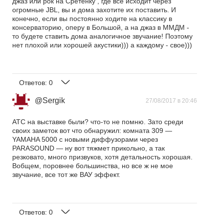
джаз или рок на Сретенку , где все исходит через
огромные JBL, вы и дома захотите их поставить. И
конечно, если вы постоянно ходите на классику в
консерваторию, оперу в Большой, а на джаз в ММДМ -
то будете ставить дома аналогичное звучание! Поэтому
нет плохой или хорошей акустики))) а каждому - свое)))
Ответов:
0
@Sergik
27/08/2017 в 20:46
АТС на выставке были? что-то не помню. Зато среди
своих заметок вот что обнаружил: комната 309 —
YAMAHA 5000 с новыми диффузорами через
PARASOUND — ну вот тяжмет прикольно, а так
резковато, много призвуков, хотя детальность хорошая.
Вобщем, поровнее большинства, но все ж не мое
звучание, все тот же ВАУ эффект.
Ответов:
0