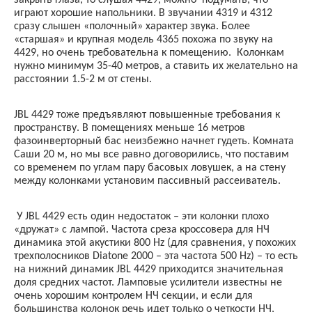
играют хорошие напольники. В звучании 4319 и 4312
сразу слышен «полочный» характер звука. Более
«старшая» и крупная модель 4365 похожа по звуку на
4429, но очень требовательна к помещению.
Колонкам
нужно минимум 35-40 метров, а ставить их желательно на
расстоянии 1.5-2 м от стены.
JBL
4429 тоже предъявляют повышенные требования к
пространству. В помещениях меньше 16 метров
фазоинверторный бас неизбежно начнет гудеть. Комната
Саши 20 м, но мы все равно договорились, что поставим
со временем по углам пару басовых ловушек, а на стену
между колонками установим пассивный рассеиватель.
У
JBL
4429 есть один недостаток – эти колонки плохо
«дружат» с лампой. Частота среза кроссовера для НЧ
динамика этой акустики 800
Hz
(для сравнения, у похожих
трехполосников
Diatone
2000 – эта частота 500
Hz
) – то есть
на нижний динамик
JBL
4429 приходится значительная
доля средних частот. Ламповые усилители известны не
очень хорошим контролем НЧ секции, и если для
большинства колонок речь идет только о четкости НЧ,