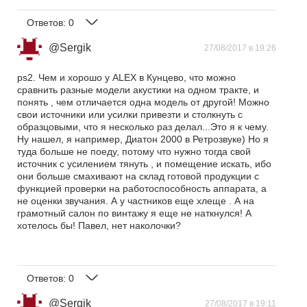
Ответов:
0
@Sergik
27/08/2017 в 19:26
ps2. Чем и хорошо у ALEX в Кунцево, что можно
сравнить разные модели акустики на одном тракте, и
понять , чем отличается одна модель от другой! Можно
свои источники или усилки привезти и столкнуть с
образцовыми, что я несколько раз делал...Это я к чему.
Ну нашел, я например, Диатон 2000 в Ретрозвуке) Но я
туда больше не поеду, потому что нужно тогда свой
источник с усилением тянуть , и помещение искать, ибо
они больше смахивают на склад готовой продукции с
функцией проверки на работоспособность аппарата, а
не оценки звучания. А у частников еще хлеще . А на
грамотный салон по винтажу я еще не наткнулся! А
хотелось бы! Павел, нет наколочки?
Ответов:
0
@Sergik
27/08/2017 в 19:11