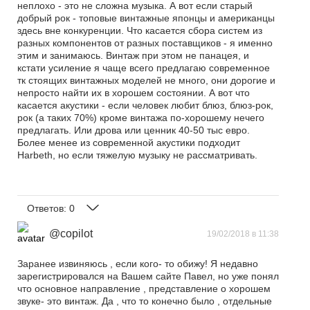
неплохо - это не сложна музыка. А вот если старый
добрый рок - топовые винтажные японцы и американцы
здесь вне конкуренции. Что касается сбора систем из
разных компонентов от разных поставщиков - я именно
этим и занимаюсь. Винтаж при этом не панацея, и
кстати усиление я чаще всего предлагаю современное
тк стоящих винтажных моделей не много, они дорогие и
непросто найти их в хорошем состоянии. А вот что
касается акустики - если человек любит блюз, блюз-рок,
рок (а таких 70%) кроме винтажа по-хорошему нечего
предлагать. Или дрова или ценник 40-50 тыс евро.
Более менее из современной акустики подходит
Harbeth, но если тяжелую музыку не рассматривать.
Ответов:
0
@copilot
19/02/2018 в 11:38
Заранее извиняюсь , если кого- то обижу! Я недавно
зарегистрировался на Вашем сайте Павел, но уже понял
что основное направление , представление о хорошем
звуке- это винтаж. Да , что то конечно было , отдельные