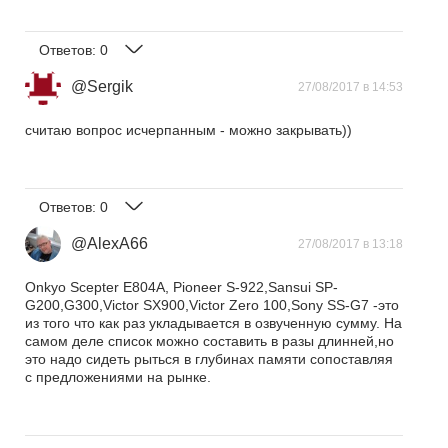
Ответов:
0
@Sergik
27/08/2017 в 14:53
считаю вопрос исчерпанным - можно закрывать))
Ответов:
0
@AlexA66
27/08/2017 в 13:18
Onkyo Scepter E804A, Pioneer S-922,Sansui SP-
G200,G300,Victor SX900,Victor Zero 100,Sony SS-G7 -это
из того что как раз укладывается в озвученную сумму. На
самом деле список можно составить в разы длинней,но
это надо сидеть рыться в глубинах памяти сопоставляя
с предложениями на рынке.