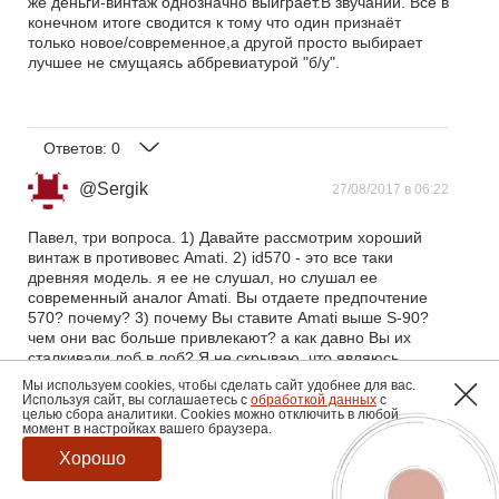
же деньги-винтаж однозначно выиграет.В звучании. Всё в
конечном итоге сводится к тому что один признаёт
только новое/современное,а другой просто выбирает
лучшее не смущаясь аббревиатурой "б/у".
Ответов:
0
@Sergik
27/08/2017 в 06:22
Павел, три вопроса. 1) Давайте рассмотрим хороший
винтаж в противовес Amati. 2) id570 - это все таки
древняя модель. я ее не слушал, но слушал ее
современный аналог Amati. Вы отдаете предпочтение
570? почему? 3) почему Вы ставите Amati выше S-90?
чем они вас больше привлекают? а как давно Вы их
сталкивали лоб в лоб? Я не скрываю, что являюсь
поклонником Aleks и владею S-90 2017 года, почему
Мы используем cookies, чтобы сделать сайт удобнее для вас.
имею личный интерес в данной теме. Мне интересно
Используя сайт, вы соглашаетесь с
обработкой данных
с
целью сбора аналитики. Cookies можно отключить в любой
любое мнение об этих двух моделях в первую очередь ,
момент в настройках вашего браузера.
а также конкурентах , исходя из бюджета до 200р.
заранее спасибо.
Хорошо