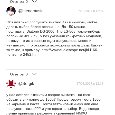
Ответов:
0
@hiendmusic
27/08/2017 в 12:54
Обязательно послушать винтаж! Как минимум, чтобы
делать выбор более осознанно. До 150 можно
послушать: Diatone DS-2000, Trio LS-505, какие-нибудь
полочные JBL - пишу без указания конкретных моделей,
потому что их в разные годы выпускалось много и
неизвестно, что окажется возможным послушать. Какие-
то такие, к примеру: http://www.audioscope.net/jbl-l166-
horizon-p-2452.html
Ответов:
0
@Sergik
27/08/2017 в 12:18
у нас остался открытым вопрос винтажа - на кого
обратить внимание до 150р? Проще говоря - есть 150р
на кармане и баста. Пойти взять новый Aleks или еще
послушать какие??? и уже сделать выбор. Ведь всегда
лучше принимать решение в сравнении! ИМХО