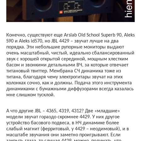
Конечно, существуют еще
Arslab
Old
School
Superb
90,
Aleks
S
90 и
Aleks
id
570, но
JBL
4429 – звучат лучше на два
порядка. Эти небольшие рупорные мониторы выдают
очень масштабный, чистый, идеально сбалансированный
звук с хорошей открытой серединой, мощным хлестким
басом и звонкими детальными ВЧ, за которые отвечает
титановый твиттер. Мембрана СЧ динамика тоже из
титана, благодаря чему электрогитары звучат на этих
колонках сочно, как и должны. Подача этого инструмента
динамиками с бумажными диффузорами всегда казалась
мне слишком тусклой.
А что другие
JBL
– 4365, 4319, 4312? Две «младшие»
модели звучат гораздо скромнее 4429. У них другое
устройство басового подвеса, в НЧ динамике более
слабый магнит (ферритовый, у 4429 – неодимовый), и в
масштабе звучания они заметно проигрывают. Если
закрыть глаза, то слушая 4429, можно
подумать, что