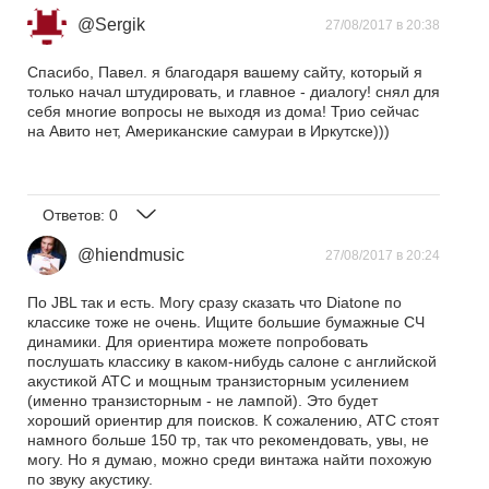
@Sergik
27/08/2017 в 20:38
Спасибо, Павел. я благодаря вашему сайту, который я
только начал штудировать, и главное - диалогу! снял для
себя многие вопросы не выходя из дома! Трио сейчас
на Авито нет, Американские самураи в Иркутске)))
Ответов:
0
@hiendmusic
27/08/2017 в 20:24
По JBL так и есть. Могу сразу сказать что Diatone по
классике тоже не очень. Ищите большие бумажные СЧ
динамики. Для ориентира можете попробовать
послушать классику в каком-нибудь салоне с английской
акустикой ATC и мощным транзисторным усилением
(именно транзисторным - не лампой). Это будет
хороший ориентир для поисков. К сожалению, ATC стоят
намного больше 150 тр, так что рекомендовать, увы, не
могу. Но я думаю, можно среди винтажа найти похожую
по звуку акустику.