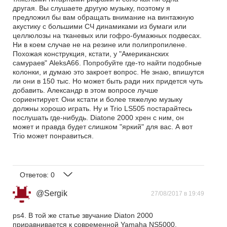
другая. Вы слушаете другую музыку, поэтому я
предложил бы вам обращать внимание на винтажную
акустику с большими СЧ динамиками из бумаги или
целлюлозы на тканевых или гофро-бумажных подвесах.
Ни в коем случае не на резине или полипропилене.
Похожая конструкция, кстати, у "Американских
самураев" AleksA66. Попробуйте где-то найти подобные
колонки, и думаю это закроет вопрос. Не знаю, впишутся
ли они в 150 тыс. Но может быть ради них придется чуть
добавить. Александр в этом вопросе лучше
сориентирует. Они кстати и более тяжелую музыку
должны хорошо играть. Ну и Trio LS505 постарайтесь
послушать где-нибудь. Diatone 2000 хрен с ним, он
может и правда будет слишком "яркий" для вас. А вот
Trio может понравиться.
Ответов:
0
@Sergik
27/08/2017 в 19:49
ps4. В той же статье звучание Diaton 2000
приравнивается к современной Yamaha NS5000,