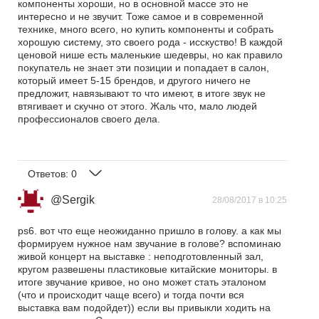
компоненты хороши, но в основной массе это не
интересно и не звучит. Тоже самое и в современной
технике, много всего, но купить компоненты и собрать
хорошую систему, это своего рода - исскуство! В каждой
ценовой нише есть маленькие шедевры, но как правило
покупатель не знает эти позиции и попадает в салон,
который имеет 5-15 брендов, и другого ничего не
предложит, навязывают то что имеют, в итоге звук не
втягивает и скучно от этого. Жаль что, мало людей
профессионалов своего дела.
Ответов:
0
@Sergik
28/08/2017 в 10:25
ps6. вот что еще неожиданно пришло в голову. а как мы
формируем нужное нам звучание в голове? вспоминаю
живой концерт на выставке : неподготовленный зал,
кругом развешены пластиковые китайские мониторы. в
итоге звучание кривое, но оно может стать эталоном
(что и происходит чаще всего) и тогда почти вся
выставка вам подойдет)) если вы привыкли ходить на