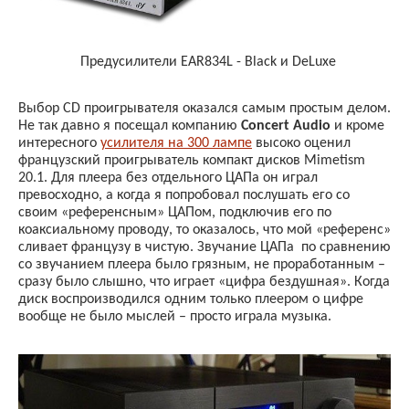
Предусилители EAR834L - Black и DeLuxe
Выбор
CD
проигрывателя оказался самым простым делом.
Не так давно я посещал компанию
Concert
Audio
и кроме
интересного
усилителя на 300 лампе
высоко оценил
французский проигрыватель компакт дисков
Mimetism
20.1. Для плеера без отдельного ЦАПа он играл
превосходно, а когда я попробовал послушать его со
своим «референсным» ЦАПом, подключив его по
коаксиальному проводу, то оказалось, что мой «референс»
сливает французу в чистую. Звучание ЦАПа
по сравнению
со звучанием плеера было грязным, не проработанным –
сразу было слышно, что играет «цифра бездушная». Когда
диск воспроизводился одним только плеером о цифре
вообще не было мыслей – просто играла музыка.