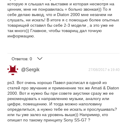
которую я слышал на выставке и которая несмотря на
ценник, мне не понравилась = больно звонкая)) То я
себе делаю вывод, что и Diaton 2000 мне незачем ни
слушать, ни искать! В итоге я с помощью более опытных
товарищей оставил бы себе 2-3 модели , а это уже не
так много)) Главное, чтобы товарищ дал точную
информацию.
Ответов:
0
@Sergik
27/08/2017 в 19:40
ps3. Вот очень хорошо Павел расписал в одной из
статей про звучание и применение тех же Amati & Diaton
2000. Вот и нужно бы при совете акустики сразу же ее
рекомендовать к направлению музыки, аналогу или
цифре, помещению. И тогда можно наполовину
определиться, а нужно тебе ее искать и прослушивать?
или ты уже залез на уровень выше)) Например, кто
опишет по такому принципу Sony SS-G7 ?