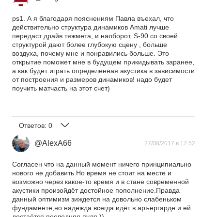
ps1. А я благодаря пояснениям Павла въехал, что
действительно структура динамиков Amati лучше
передаст драйв тяжмета, и наоборот, S-90 со своей
структурой дают более глубокую сцену , больше
воздуха, почему мне и понравились больше. Это
открытие поможет мне в будущем прикидывать заранее,
а как будет играть определенная акустика в зависимости
от построения и размеров динамиков! надо будет
поучить матчасть на этот счет)
Ответов:
0
@AlexA66
27/08/2017 в 17:52
Согласен что на данный момент ничего принципиально
нового не добавить.Но время не стоит на месте и
возможно через какое-то время и в стане современной
акустики произойдёт достойное пополнение.Правда
данный оптимизм зиждется на довольно слабеньком
фундаменте,но надежда всегда идёт в аръергарде и ей
достаётся последняя пуля.))