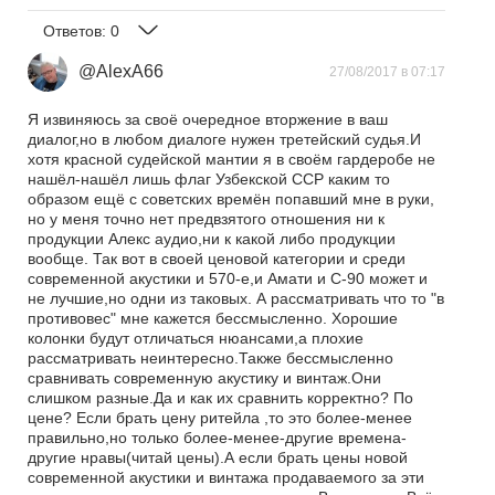
Ответов:
0
@AlexA66
27/08/2017 в 07:17
Я извиняюсь за своё очередное вторжение в ваш
диалог,но в любом диалоге нужен третейский судья.И
хотя красной судейской мантии я в своём гардеробе не
нашёл-нашёл лишь флаг Узбекской ССР каким то
образом ещё с советских времён попавший мне в руки,
но у меня точно нет предвзятого отношения ни к
продукции Алекс аудио,ни к какой либо продукции
вообще. Так вот в своей ценовой категории и среди
современной акустики и 570-е,и Амати и С-90 может и
не лучшие,но одни из таковых. А рассматривать что то "в
противовес" мне кажется бессмысленно. Хорошие
колонки будут отличаться нюансами,а плохие
рассматривать неинтересно.Также бессмысленно
сравнивать современную акустику и винтаж.Они
слишком разные.Да и как их сравнить корректно? По
цене? Если брать цену ритейла ,то это более-менее
правильно,но только более-менее-другие времена-
другие нравы(читай цены).А если брать цены новой
современной акустики и винтажа продаваемого за эти