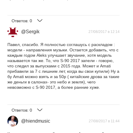
Ответов:
0
@Sergik
27/08/2017 в 12:14
Павел, спасибо. Я полностью соглашусь с раскладом :
модели - направления музыки. Остается добавить, что с
каждым годом Aleks улучшает звучание, хотя модель
называется так же. То, что S-90 2017 запели - говорю,
что следил за выпусками с 2015 года. Может и Amati
прибавили за 7 с лишним лет, когда вы свои купили) Ну а
бу Amati можно взять и за 50р ( китайские дрова за такие
же деньги в салонах- это небо и земля), чего
невозможно с S-90 2017, а более ранние хуже.
Ответов:
0
@hiendmusic
27/08/2017 в 11:44