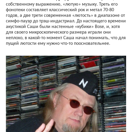
собственному выражению, «лютую» музыку. Треть его
фонотеки составляет классический рок и метал 70-80
годов, а две трети современная «лютость» в диапазоне от
симфо-пауэр до трэш-индастриал. До настоящего времени
акустикой Саши были настенные «кубики»
Bose
, и, хотя
для своего микроскопического размера играли они
неплохо, в какой-то момент Саша начал понимать, что для
пущей лютости ему нужно что-то поосновательнее.