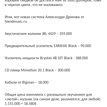
хорошей скидкой он достался нам за 5000 долларов. Тоже
в черном цвете, что не маловажно.
Итак, вот новая система Александра Дронова от
hiendmusic
.
ru
Акустические колонки
JBL
4429 – 359.000
Предварительный усилитель
EAR
834
L
Black
– 90.000
Усилитель мощности
Bryston
4
B
SST
Black
-
388.000
CD
плеер
Mimetism
20.1
Black
– 300.000
Кабели от
Bigman
– 18.000
Общая цена комплекта с роскошным звучанием для
«лютой» музыки (на самом деле, разумеется, для любой)
1.155.000 = 18.580$