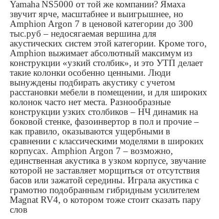
Yamaha
NS
5000 от той же компании? Ямаха
звучит ярче, масштабнее и выигрышнее, но
Amphion
Argon
7 в ценовой категории до 300
тыс.руб – недосягаемая вершина для
акустических систем этой категории. Кроме того,
Amphion
выжимает абсолютный максимум из
конструкции «узкий столбик», и это УТП делает
такие колонки особенно ценными. Люди
вынуждены подбирать акустику с учетом
расстановки мебели в помещении, и для широких
колонок часто нет места. Разнообразные
конструкции узких столбиков – НЧ динамик на
боковой стенке, фазоинвертор в пол и прочие –
как правило, оказываются ущербными в
сравнении с классическими моделями в широких
корпусах.
Amphion
Argon
7 – возможно,
единственная акустика в узком корпусе, звучание
которой не заставляет морщиться от отсутствия
басов или зажатой середины. Играла акустика с
грамотно подобранным гибридным усилителем
Magnat RV4, о котором тоже стоит сказать пару
слов