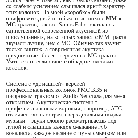
со слабым усилением слышался яркий характер
этих колонок. На моей «коробке» были
оцифровки одной и той же пластинки с
ММ и
МС
трактов, так вот
Sonus
Faber
оказались
единственной современной акустикой из
прослушанных, на которых записи
c
MM
тракта
звучали лучше, чем с МС. Обычно так звучит
только винтаж, а современная акустика
предпочитает более энергичные МС тракты.
Учтите это, если станете обладателем таких
колонок.
Система с «домашней» версией
профессиональных колонок
PMC
BB
5 и
цифровым трактом от
Audio
Net
стала для меня
открытием. Акустические системы с
профессиональными корнями, например,
ATC
,
отличает очень острая, сверхдетальная подача
музыки – звуки словно рассматриваешь под
лупой и слышишь каждое смыкание губ
вокалиста, каждое касание струны смычком или