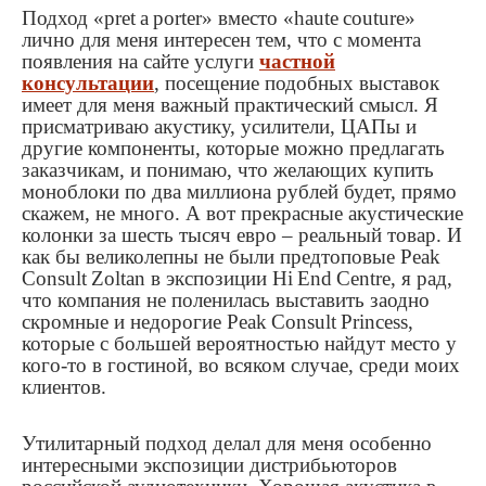
Подход «
pret
a
porter
» вместо «
haute
couture
»
лично для меня интересен тем, что с момента
появления на сайте услуги
частной
консультации
, посещение подобных выставок
имеет для меня важный практический смысл. Я
присматриваю акустику, усилители, ЦАПы и
другие компоненты, которые можно предлагать
заказчикам, и понимаю, что желающих купить
моноблоки по два миллиона рублей будет, прямо
скажем, не много. А вот прекрасные акустические
колонки за шесть тысяч евро – реальный товар. И
как бы великолепны не были предтоповые
Peak
Consult
Zoltan
в экспозиции
Hi
End
Centre
, я рад,
что компания не поленилась выставить заодно
скромные и недорогие
Peak
Consult
Princess
,
которые с большей вероятностью найдут место у
кого-то в гостиной, во всяком случае, среди моих
клиентов.
Утилитарный подход делал для меня особенно
интересными экспозиции дистрибьюторов