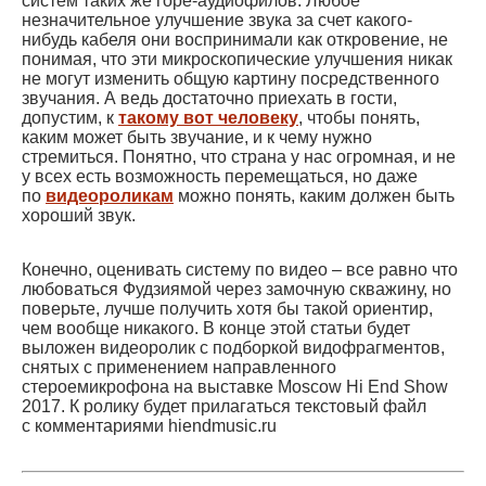
систем таких же горе-аудиофилов. Любое
незначительное улучшение звука за счет какого-
нибудь кабеля они воспринимали как откровение, не
понимая, что эти микроскопические улучшения никак
не могут изменить общую картину посредственного
звучания. А ведь достаточно приехать в гости,
допустим, к
такому вот человеку
, чтобы понять,
каким может быть звучание, и к чему нужно
стремиться. Понятно, что страна у нас огромная, и не
у всех есть возможность перемещаться, но даже
по
видеороликам
можно понять, каким должен быть
хороший звук.
Конечно, оценивать систему по видео – все равно что
любоваться Фудзиямой через замочную скважину, но
поверьте, лучше получить хотя бы такой ориентир,
чем вообще никакого. В конце этой статьи будет
выложен видеоролик с подборкой видофрагментов,
снятых с применением направленного
стероемикрофона на выставке Moscow Hi End Show
2017. К ролику будет прилагаться текстовый файл
с комментариями hiendmusic.ru