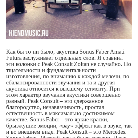
Как бы то ни было, акустика
Sonus
Faber
Amati
Futura
заслуживает отдельных слов. Я сравнил
эти колонки с
Peak
С
onsult
Zoltan
не случайно. По
тщательности и фундаментальности
изготовления, по вниманию к каждой мелочи, по
сбалансированности звучания и та и другая
акустика относится к высшему сегменту. При
этом характер звучания акустики совершенно
разный.
Peak
Consult
– это сдержанное
благородство, ненавязчивость, простая
естественность в максимально достижимом
качестве.
Sonus
Faber
– это яркие краски,
брызжущие эмоции, «вау» эффект как в звуке, так
и во внешнем виде.
Peak
Consult
– это
Mercedes
.
Sonus
Faber
-
Maserati
, как и было сказано. Даже