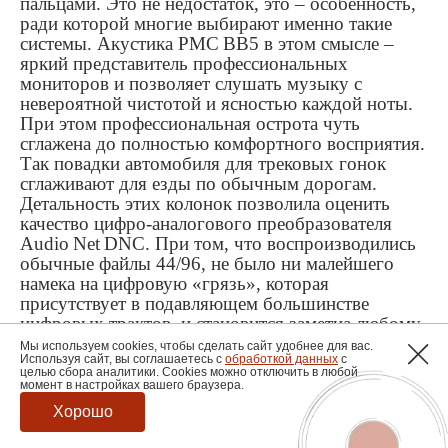
пальцами. Это не недостаток, это – особенность,
ради которой многие выбирают именно такие
системы. Акустика
P
М
C
BB
5 в этом смысле –
яркий представитель профессиональных
мониторов и позволяет слушать музыку с
невероятной чистотой и ясностью каждой ноты.
При этом профессиональная острота чуть
сглажена до полностью комфортного восприятия.
Так повадки автомобиля для трековых гонок
сглаживают для езды по обычным дорогам.
Детальность этих колонок позволила оценить
качество цифро-аналогового преобразователя
Audio
Net
DNC
. При том, что воспроизводились
обычные файлы 44/96, не было ни малейшего
намека на цифровую «грязь», которая
присутствует в подавляющем большинстве
цифровых трактов, и становится заметна любому,
кто привыкает к аналоговым источникам. Скажу
Мы используем cookies, чтобы сделать сайт удобнее для вас.
Используя сайт, вы соглашаетесь с
обработкой данных
с
прямо, в моем опыте это первый цифровой тракт,
целью сбора аналитики. Cookies можно отключить в любой
который при условии качественной цифровой
момент в настройках вашего браузера.
записи, способен тягаться с любым аналоговым
Хорошо
источником – даже с
катушечным
магнитофоном
на 38 скорости. Другое дело, что