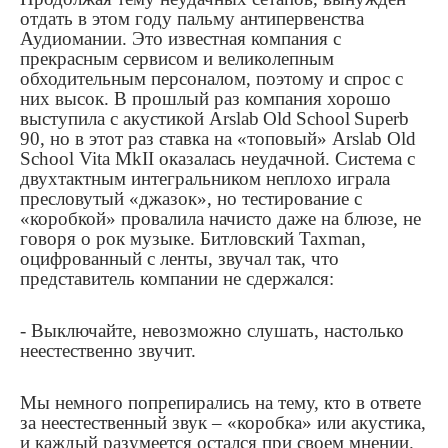
отдать в этом году пальму антипервенства
Аудиомании. Это известная компания с
прекрасным сервисом и великолепным
обходительным персоналом, поэтому и спрос с
них высок. В прошлый раз компания хорошо
выступила с акустикой
Arslab
Old
School
Superb
90, но в этот раз ставка на «топовый»
Arslab Old
School Vita MkII
оказалась неудачной. Система с
двухтактным интегральником неплохо играла
пресловутый «джазок», но тестирование с
«коробкой» провалила начисто даже на блюзе, не
говоря о рок музыке. Битловский
Taxman
,
оцифрованный с ленты, звучал так, что
представитель компании не сдержался:
- Выключайте, невозможно слушать, настолько
неестественно звучит.
Мы немного попрепирались на тему, кто в ответе
за неестественный звук – «коробка» или акустика,
и каждый разумеется остался при своем мнении.