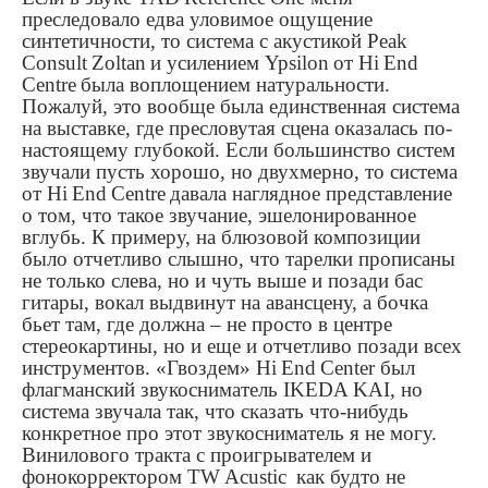
преследовало едва уловимое ощущение
синтетичности, то система с акустикой
Peak
Consult
Zoltan
и усилением
Ypsilon
от
Hi
End
Centre
была воплощением натуральности.
Пожалуй, это вообще была единственная система
на выставке, где пресловутая сцена оказалась по-
настоящему глубокой. Если большинство систем
звучали пусть хорошо, но двухмерно, то система
от
Hi
End
Centre
давала наглядное представление
о том, что такое звучание, эшелонированное
вглубь. К примеру, на блюзовой композиции
было отчетливо слышно, что тарелки прописаны
не только слева, но и чуть выше и позади бас
гитары, вокал выдвинут на авансцену, а бочка
бьет там, где должна – не просто в центре
стереокартины, но и еще и отчетливо позади всех
инструментов. «Гвоздем»
Hi
End
Center
был
флагманский звукосниматель
IKEDA
KAI
, но
система звучала так, что сказать что-нибудь
конкретное про этот звукосниматель я не могу.
Винилового тракта с проигрывателем и
фонокорректором
TW
Acustic
как будто не