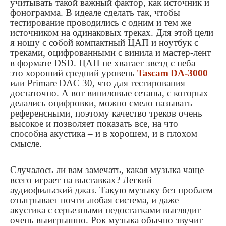
учитывать такой важный фактор, как источник и
фонограмма. В идеале сделать так, чтобы
тестирование проводились с одним и тем же
источником на одинаковых треках. Для этой цели
я ношу с собой компактный ЦАП и ноутбук с
треками, оцифрованными с винила и мастер-лент
в формате
DSD
. ЦАП не хватает звезд с неба –
это хороший средний уровень
Tascam
DA
-3000
или
Primare
DAC
30, что для тестирования
достаточно. А вот виниловые сетапы, с которых
делались оцифровки, можно смело называть
референсными, поэтому качество треков очень
высокое и позволяет показать все, на что
способна акустика – и в хорошем, и в плохом
смысле.
Случалось ли вам замечать, какая музыка чаще
всего играет на выставках? Легкий
аудиофильский джаз. Такую музыку без проблем
отыгрывает почти любая система, и даже
акустика с серьезными недостатками выглядит
очень выигрышно. Рок музыка обычно звучит