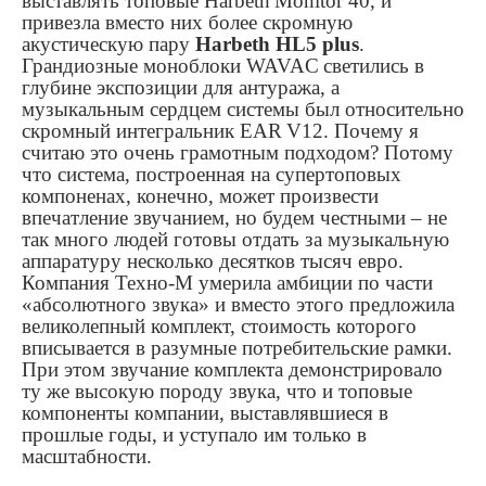
выставлять топовые
Harbeth
Monitor
40, и
привезла вместо них более скромную
акустическую пару
Harbeth
HL5
plus
.
Грандиозные моноблоки
WAVAC
светились в
глубине экспозиции для антуража, а
музыкальным сердцем системы был относительно
скромный интегральник
EAR
V
12. Почему я
считаю это очень грамотным подходом? Потому
что система, построенная на супертоповых
компоненах, конечно, может произвести
впечатление звучанием, но будем честными – не
так много людей готовы отдать за музыкальную
аппаратуру несколько десятков тысяч евро.
Компания Техно-М умерила амбиции по части
«абсолютного звука» и вместо этого предложила
великолепный комплект, стоимость которого
вписывается в разумные потребительские рамки.
При этом звучание комплекта демонстрировало
ту же высокую породу звука, что и топовые
компоненты компании, выставлявшиеся в
прошлые годы, и уступало им только в
масштабности.