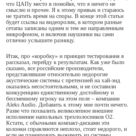
что ЦАПу место в помойке, что я ничего не
смыслю и прочее. Я к этому привык и стараюсь
не тратить время на споры. В конце этой статьи
будет ссылка на видеоролик, в котором разные
сетапы записаны одним и тем же направленным
микрофоном, и включив наушники вы сами
отлично услышите разницу.
Итак, про «коробку» и принцип тестирования я
рассказал, перейду к результатам. Как уже было
сказано, все российские производители,
представлявшие относительно недорогие
акустические системы с претензией на хай-энд
оказались несостоятельными, и не составили
конкуренцию единственному достойному и
бессменному игроку на этом поле – компании
Aleks
Audio
. Добавить к этому мне почти нечего.
Разве что похвалить великолепное внешнее
исполнение напольных трехполосников
O
2.
Кстати, с обычными компакт-дисками эти
колонки справляются неплохо, стоят недорого, и
если не планировать выжимать из системы