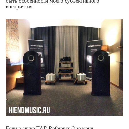
быть особенности моего субъективного
восприятия.
Если в звуке
TAD
Reference
One
меня