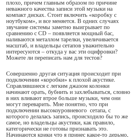
плохо, причем главным образом по причине
неважного качества записи этой музыки на
компакт дисках. Стоит включить «коробку с
ноутбуком», и все меняется. В одних случаях
звучание системы заметно выигрывает по
сравнению с CD – появляется мощный бас,
наливаются металлом тарелки, увеличивается
масштаб, и владельцы сетапов уважительно
интересуются – откуда у вас эти оцифровки?
Можете ли переписать нам для тестов?
Совершенно другая ситуация происходит при
подключении «коробки» к плохой акустике.
Справлявшиеся с легким джазом колонки
начинают орать, бубнить и захлебываться, словно
в них вливают втрое больше музыки, чем они
могут переварить. Мне понятно, что при
подключении высокоуровневого сетапа, с
которого делалась запись, происходило бы то же
самое, но владельцы акустики, как правило,
категорически не готовы признавать это.
Начинаются крики что я принес какое-то дерьмо,