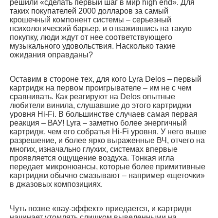
решили «сделать первый шаг в мир high end». Для
таких покупателей 2000 долларов за самый
крошечный компонент системы – серьезный
психологический барьер, и отважившись на такую
покупку, люди ждут от нее соответствующего
музыкального удовольствия. Насколько такие
ожидания оправданы?
Оставим в стороне тех, для кого Lyra Delos – первый
картридж на первом проигрывателе – им не с чем
сравнивать. Как реагируют на Delos опытные
любители винила, слушавшие до этого картриджи
уровня Hi-Fi. В большинстве случаев самая первая
реакция – ВАУ! Lyra – заметно более энергичный
картридж, чем его собратья Hi-Fi уровня. У него выше
разрешение, и более ярко выраженные ВЧ, отчего на
многих, изначально глухих, системах впервые
проявляется ощущение воздуха. Тонкая игла
передает микронюансы, которые более примитивные
картриджи обычно смазывают – например «щеточки»
в джазовых композициях.
Чуть позже «вау-эффект» приедается, и картридж
начинает утомлять слишком выведенными на