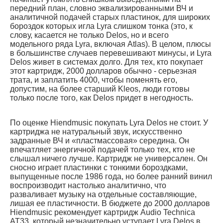
передний план, словно эквализированными ВЧ и
аналитичной подачей старых пластинок, для широких
бороздок которых игла Lyra слишком тонка (это, к
слову, касается не только Delos, но и всего
модельного ряда Lyra, включая Atlas). В целом, плюсы
в большинстве случаев перевешивают минусы, и Lyra
Delos живет в системах долго. Для тех, кто покупает
этот картридж, 2000 долларов обычно - серьезная
трата, и заплатить 4000, чтобы поменять его,
допустим, на более старший Kleos, люди готовы
только после того, как Delos придет в негодность.
По оценке Hiendmusic покупать Lyra Delos не стоит. У
картриджа не натуральный звук, искусственно
задранные ВЧ и «пластмассовая» середина. Он
впечатляет энергичной подачей только тех, кто не
слышал ничего лучше. Картридж не универсален. Он
сносно играет пластинки с тонкими бороздками,
выпущенные после 1986 года, но более ранний винил
воспроизводит настолько аналитично, что
разваливает музыку на отдельные составляющие,
лишая ее пластичности. В бюджете до 2000 долларов
Hiendmusic рекомендует картридж Audio Technica
AT33, который незначительно уступает Lyra Delos в