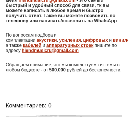
мейл
hiendmusicru@gmail.com
- это
самый
быстрый и удобный способ для связи, тк вы
можете написать в любое время и быстро
получить ответ. Также вы можете позвонить по
телефону или написать/позвонить на WhatsApp:
По вопросам подбора и
комплектации
акустики
,
усиления
,
цифровых
и
винил
а также
кабелей
и
аппаратурных стоек
пишите по
адресу
hiendmusicru@gmail.com
Обращаем внимание, что мы комплектуем системы в
любом бюджете - от
500.000
рублей до бесконечности.
Комментариев:
0