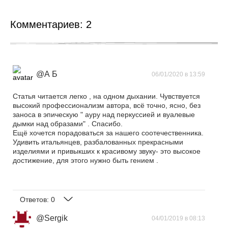
Комментариев:
2
@А Б
06/01/2020 в 13:59
Статья читается легко , на одном дыхании. Чувствуется
высокий профессионализм автора, всё точно, ясно, без
заноса в эпическую " ауру над перкуссией и вуалевые
дымки над образами" . Спасибо.
Ещё хочется порадоваться за нашего соотечественника.
Удивить итальянцев, разбалованных прекрасными
изделиями и привыкших к красивому звуку- это высокое
достижение, для этого нужно быть гением .
Ответов:
0
@Sergik
04/01/2019 в 08:13