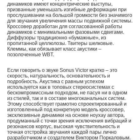
динамиков имеют концентрические выступы,
призванные уменьшать изгибные деформации при
прослушивании на большой громкости без значимого
для звучания увеличения массы подвижной системы.
Кроссовер доработан для согласованной работы
динамиков с минимальными фазовыми сдвигами.
Диффузоры традиционно «бумажные», из
пропитанной целлюлозы. Твитеры шелковые.
Клеммы, как обязывает класс акустики –
позолоченные
WBT
.
Если говорить о звуке Sonus Victor кратко – это
скорость, натуральность, основательность и
подробность. Акустика с равным успехом
используется как в топовых стереосистемах с
бескомпромиссным подходом, не пасуя ни в одном
из стилей, так и в составе многоканальных систем.
Этому способствует грамотно спроектированный и
изготовленный под конкретную модель кроссовер,
эксклюзивные динамики на основе ноухау автора,
продуманный с точки зрения исключения вибраций и
резонансов корпус, высокая чувствительность и
точная отстройка звучания каждой пары лично
разработчиком и создателем Виктором Поркаловым.