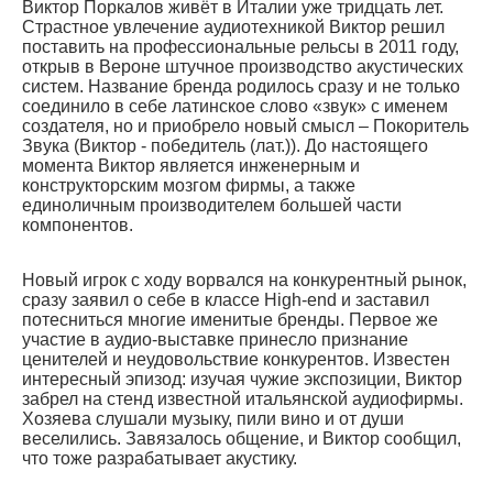
Виктор Поркалов живёт в Италии уже тридцать лет.
Страстное увлечение аудиотехникой Виктор решил
поставить на професcиональные рельсы в 2011 году,
открыв в Вероне штучное производство акустических
систем. Название бренда родилось сразу и не только
соединило в себе латинское слово «звук» с именем
создателя, но и приобрело новый смысл – Покоритель
Звука (Виктор - победитель (лат.)). До настоящего
момента Виктор является инженерным и
конструкторским мозгом фирмы, а также
единоличным производителем большей части
компонентов.
Новый игрок с ходу ворвался на конкурентный рынок,
сразу заявил о себе в классе High-end и заставил
потесниться многие именитые бренды. Первое же
участие в аудио-выставке принесло признание
ценителей и неудовольствие конкурентов. Известен
интересный эпизод: изучая чужие экспозиции, Виктор
забрел на стенд известной итальянской аудиофирмы.
Хозяева слушали музыку, пили вино и от души
веселились. Завязалось общение, и Виктор сообщил,
что тоже разрабатывает акустику.