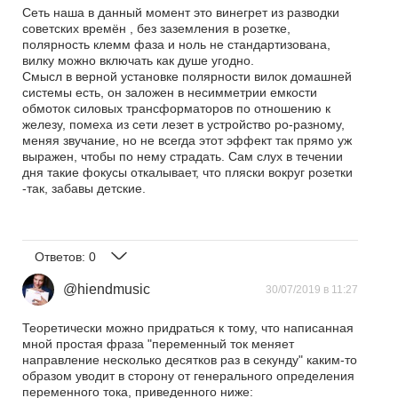
Сеть наша в данный момент это винегрет из разводки
советских времён , без заземления в розетке,
полярность клемм фаза и ноль не стандартизована,
вилку можно включать как душе угодно.
Смысл в верной установке полярности вилок домашней
системы есть, он заложен в несимметрии емкости
обмоток силовых трансформаторов по отношению к
железу, помеха из сети лезет в устройство ро-разному,
меняя звучание, но не всегда этот эффект так прямо уж
выражен, чтобы по нему страдать. Сам слух в течении
дня такие фокусы откалывает, что пляски вокруг розетки
-так, забавы детские.
Ответов:
0
@hiendmusic
30/07/2019 в 11:27
Теоретически можно придраться к тому, что написанная
мной простая фраза "переменный ток меняет
направление несколько десятков раз в секунду" каким-то
образом уводит в сторону от генерального определения
переменного тока, приведенного ниже: