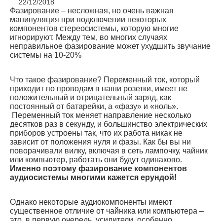
22/12/2018
Фазирование – несложная, но очень важная
манипуляция при подключении некоторых
компонентов стереосистемы, которую многие
игнорируют. Между тем, во многих случаях
неправильное фазирование может ухудшить звучание
системы на 10-20%
Что такое фазирование? Переменный ток, который
приходит по проводам в наши розетки, имеет не
положительный и отрицательный заряд, как
постоянный от батарейки, а «фазу» и «ноль».
Переменный ток меняет направление несколько
десятков раз в секунду, и большинство электрических
приборов устроены так, что их работа никак не
зависит от положения нуля и фазы. Как бы вы ни
поворачивали вилку, включая в сеть лампочку, чайник
или компьютер, работать они будут одинаково.
Именно поэтому фазирование компонентов
аудиосистемы многими кажется ерундой!
Однако некоторые аудиокомпоненты имеют
существенное отличие от чайника или компьютера –
это, в первую очередь, усилители, особенно