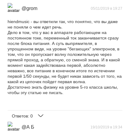
@grom
05/11/2019 в 19:27
hiendmusic - вы ответили так, что понятно, что вы даже
не поняли о чем идет речь.
Дело в том, что у вас в аппарате работающем на
постоянном токе, переменный ток заканчивается сразу
после блока питания. А суть выпрямителя, в
упрощенном виде, на уровне "бегающих" электронов, в
том, что он пропускает волну положительную через
прямой проход, а обратную, со сменой знака. И в какой
момент какая задействована первой, абсолютно
неважно, все питание в конечном итоге по истечении
первой 1/50 секунды, не будет никак зависеть от того, на
какой из цепочек пойдет первая волна.
Достаточно знать физику на уровне 5-го класса школы,
чтобы эту статью не писать.
Ответов:
0
@А Б
19/10/2019 в 19:34