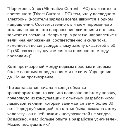
"Переменный ток (Alternative Current – AC) отличается от
постоянного (Direct Current – DC) тем, что у последнего
электроны (носители заряда) всегда движутся в одном
направлении. Соответственно отличием переменного
тока является то, что направление движения и его сила
зависят от времени. Например, в розетке направление и
величина напряжения, соответственно и сила тока,
изменяется по синусоидальному закону с частотой в 50
Гц (50 раз за секунду изменяется полярность между
проводами)".
Хотя противоречий между первым простым и вторым
более сложным определением я не вижу. Упрощение -
да. Но не противоречие.
Что же касается начала и конца обмотки
трансформатора, то все, что написано по этому поводу,
почерпнуто из консультации с опытным разработчиком
ламповой техники, который занимается этим более 30
лет. Перед публикацией эта статья была показана этому
человеку - он в ней никаких несуразностей не увидел,
Возможно, у вас больше опыта в разработке усилителей.
Можно послушать их?