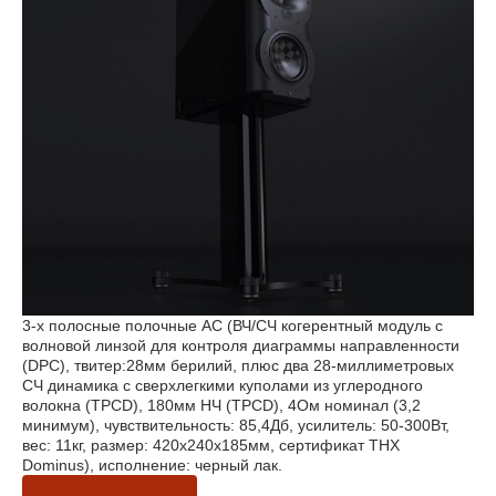
3-х полосные полочные АС (ВЧ/СЧ когерентный модуль с
волновой линзой для контроля диаграммы направленности
(DPC), твитер:28мм берилий, плюс два 28-миллиметровых
СЧ динамика с сверхлегкими куполами из углеродного
волокна (TPCD), 180мм НЧ (TPCD), 4Ом номинал (3,2
минимум), чувствительность: 85,4Дб, усилитель: 50-300Вт,
вес: 11кг, размер: 420х240х185мм, сертификат THX
Dominus), исполнение: черный лак.