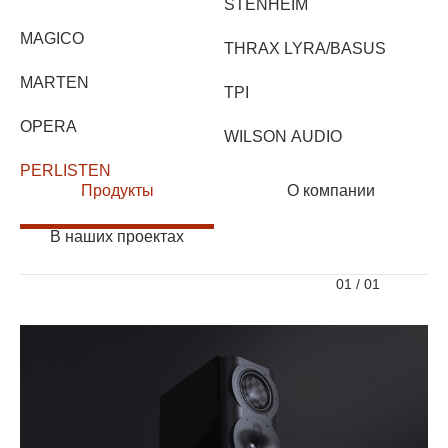
STENHEIM
MAGICO
THRAX LYRA/BASUS
MARTEN
TPI
OPERA
WILSON AUDIO
PERLISTEN
Продукты
О компании
В наших проектах
01
/
01